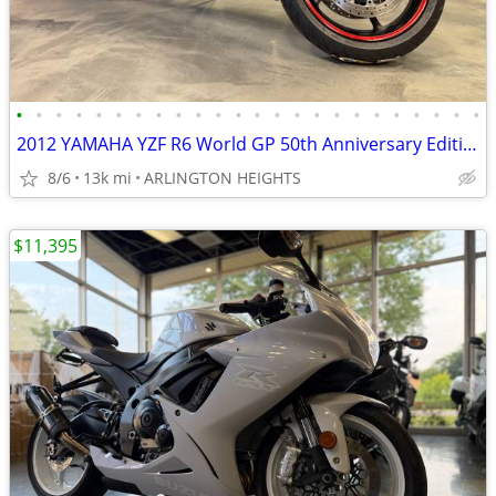
•
•
•
•
•
•
•
•
•
•
•
•
•
•
•
•
•
•
•
•
•
•
•
•
2012 YAMAHA YZF R6 World GP 50th Anniversary Edition
8/6
13k mi
ARLINGTON HEIGHTS
$11,395