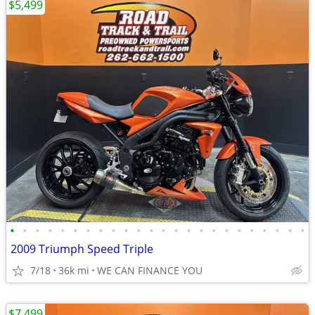
$5,499
•
•
•
•
•
•
•
•
•
•
•
•
•
•
•
•
•
•
•
•
•
•
•
•
2009 Triumph Speed Triple
7/18
36k mi
WE CAN FINANCE YOU
$7,499