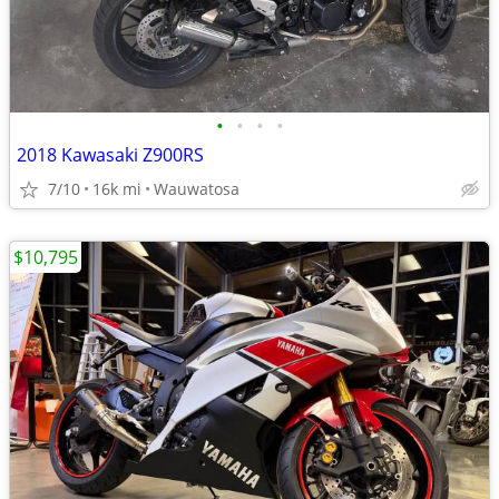
•
•
•
•
2018 Kawasaki Z900RS
7/10
16k mi
Wauwatosa
$10,795