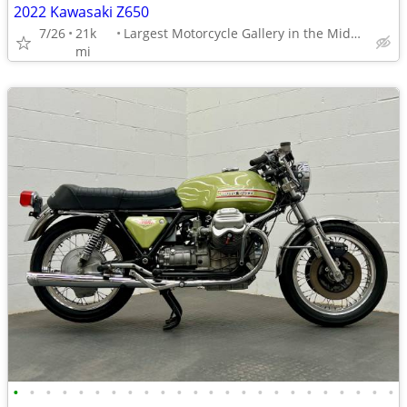
2022 Kawasaki Z650
7/26
21k
Largest Motorcycle Gallery in the Midwest
mi
•
•
•
•
•
•
•
•
•
•
•
•
•
•
•
•
•
•
•
•
•
•
•
•