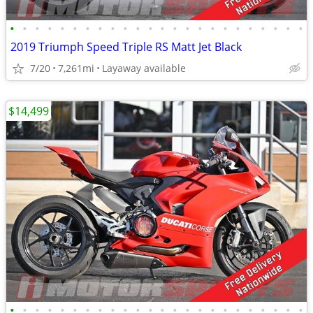
•
•
•
•
•
•
•
•
•
•
•
•
•
•
•
•
•
•
•
•
•
•
•
•
2019 Triumph Speed Triple RS Matt Jet Black
7/20
7,261mi
Layaway available
$14,499
•
•
•
•
•
•
•
•
•
•
•
•
•
•
•
•
•
•
•
•
•
•
•
•