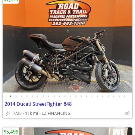
•
•
•
•
•
•
•
•
•
•
•
•
•
•
•
•
•
•
•
•
•
•
2014 Ducati StreetFighter 848
7/28
11k mi
EZ FINANCING
$5,499