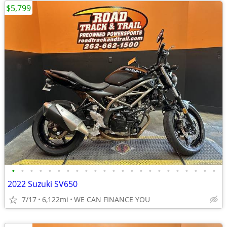
$5,799
•
•
•
•
•
•
•
•
•
•
•
•
•
•
•
•
•
•
•
•
•
•
•
2022 Suzuki SV650
7/17
6,122mi
WE CAN FINANCE YOU