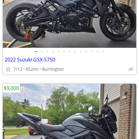
•
•
•
•
•
•
•
•
•
•
•
•
•
2022 Suzuki GSX-S750
7/12
852mi
Burlington
$9,000