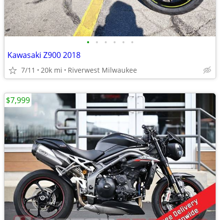
•
•
•
•
•
•
Kawasaki Z900 2018
7/11
20k mi
Riverwest Milwaukee
$7,999