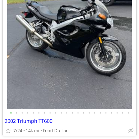
•
•
•
•
•
•
•
•
•
•
•
•
•
•
•
•
•
•
•
•
•
•
2002 Triumph TT600
7/24
14k mi
Fond Du Lac