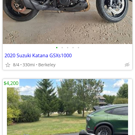
•
•
•
•
•
2020 Suzuki Katana GSXs1000
8/4
330mi
Berkeley
$4,200