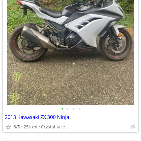
•
•
•
•
2013 Kawasaki ZX 300 Ninja
8/5
25k mi
Crystal lake