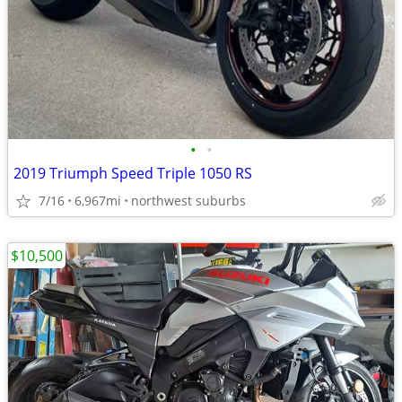
•
•
2019 Triumph Speed Triple 1050 RS
7/16
6,967mi
northwest suburbs
$10,500