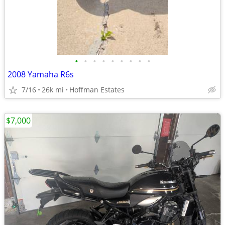
•
•
•
•
•
•
•
•
•
2008 Yamaha R6s
7/16
26k mi
Hoffman Estates
$7,000