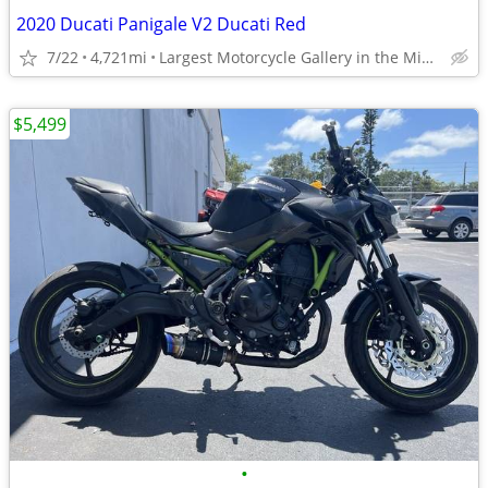
2020 Ducati Panigale V2 Ducati Red
7/22
4,721mi
Largest Motorcycle Gallery in the Midwest
$5,499
•