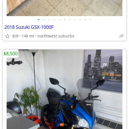
•
•
•
•
•
•
•
•
•
•
•
2018 Suzuki GSX-1000F
8/8
14k mi
northwest suburbs
$8,500