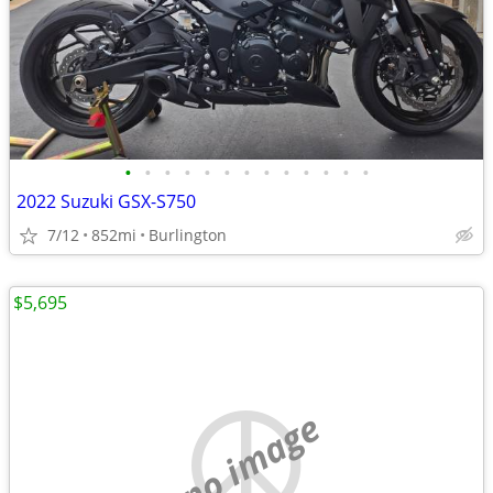
•
•
•
•
•
•
•
•
•
•
•
•
•
2022 Suzuki GSX-S750
7/12
852mi
Burlington
$5,695
no image