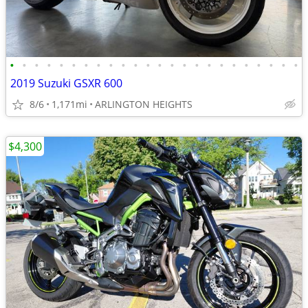
•
•
•
•
•
•
•
•
•
•
•
•
•
•
•
•
•
•
•
•
•
•
•
•
2019 Suzuki GSXR 600
8/6
1,171mi
ARLINGTON HEIGHTS
$4,300