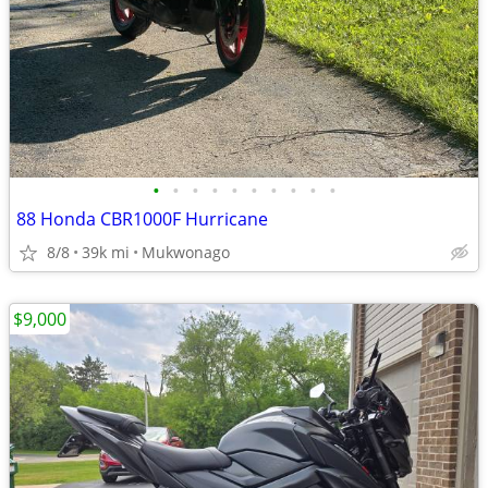
•
•
•
•
•
•
•
•
•
•
88 Honda CBR1000F Hurricane
8/8
39k mi
Mukwonago
$9,000