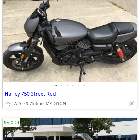
•
•
•
•
•
•
Harley 750 Street Rod
7/26
9,758mi
MADISON
$5,000