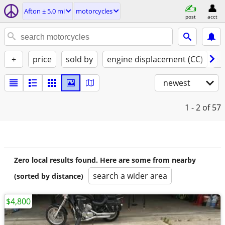
Afton ± 5.0 mi
motorcycles
post
acct
+
price
sold by
engine displacement (CC)
st
newest
1 - 2
of 57
Zero local results found. Here are some from nearby
search a wider area
(sorted by distance)
$4,800