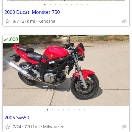
•
•
•
•
•
•
•
•
•
2000 Ducati Monster 750
8/7
21k mi
Kenosha
$4,000
•
•
•
•
•
•
•
•
2006 Sv650
7/24
7,911mi
Milwaukee