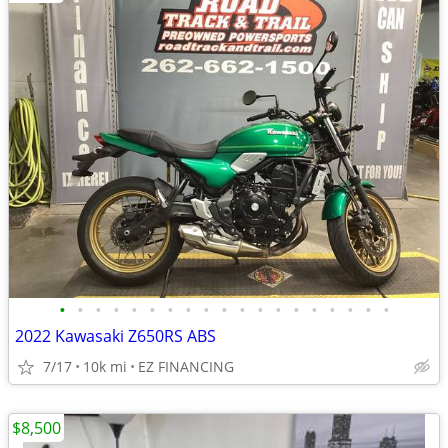
•
•
•
•
•
•
•
•
•
•
•
•
•
•
•
•
•
•
•
2022 Kawasaki Z650RS ABS
7/17
10k mi
EZ FINANCING
$8,500