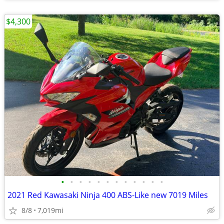
$4,300
•
•
•
•
•
•
•
•
•
•
•
•
2021 Red Kawasaki Ninja 400 ABS-Like new 7019 Miles
8/8
7,019mi