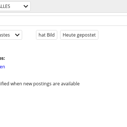
ALLES
stes
hat Bild
Heute gepostet
es:
hen
ified when new postings are available