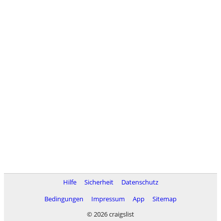
Hilfe
Sicherheit
Datenschutz
Bedingungen
Impressum
App
Sitemap
© 2026 craigslist