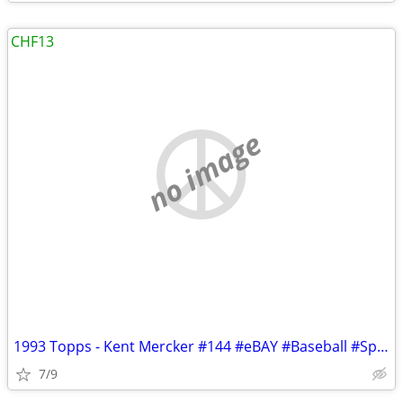
CHF13
no image
1993 Topps - Kent Mercker #144 #eBAY #Baseball #Sports #Paypal #Card #
7/9