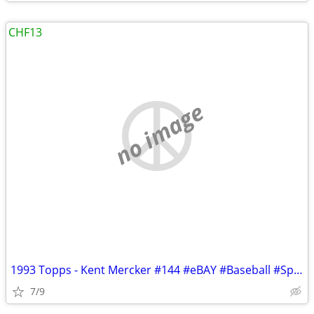
CHF13
no image
1993 Topps - Kent Mercker #144 #eBAY #Baseball #Sports #Paypal #Card #
7/9