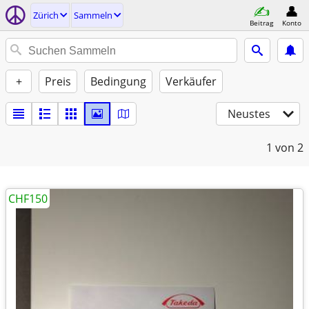
Zürich
Sammeln
Beitrag
Konto
+
Preis
Bedingung
Verkäufer
Neustes
1
von 2
CHF150