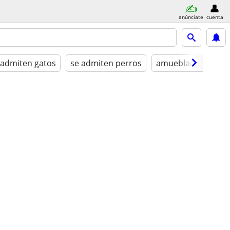
anúnciate
cuenta
 admiten gatos
se admiten perros
amueblado