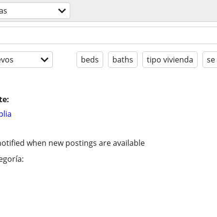
as
evos
beds
baths
tipo vivienda
se
te:
lia
otified when new postings are available
egoría: