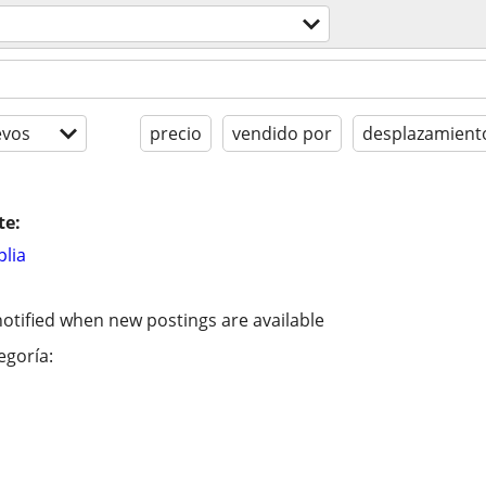
evos
precio
vendido por
desplazamiento
te:
lia
otified when new postings are available
egoría: