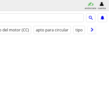
anúnciate
cuenta
 del motor (CC)
apto para circular
tipo
año mode