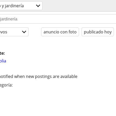
 y jardinería
evos
anuncio con foto
publicado hoy
te:
lia
otified when new postings are available
egoría: