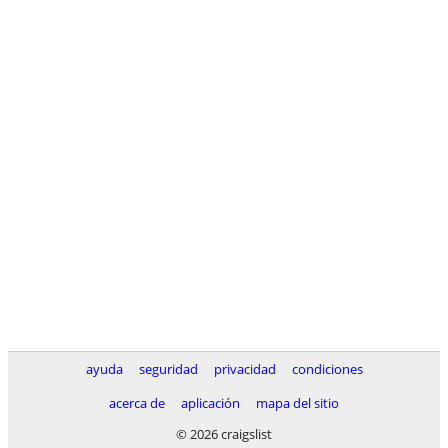
ayuda
seguridad
privacidad
condiciones
acerca de
aplicación
mapa del sitio
© 2026 craigslist