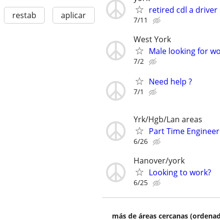
retired cdl a driver
restab
aplicar
7/11
West York
Male looking for w
7/2
Need help ?
7/1
Yrk/Hgb/Lan areas
Part Time Enginee
6/26
Hanover/york
Looking to work?
6/25
más de áreas cercanas (ordenad