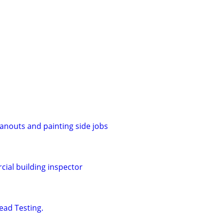
eanouts and painting side jobs
al building inspector
ead Testing.