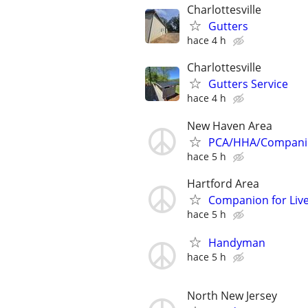
Charlottesville
Gutters
hace 4 h
Charlottesville
Gutters Service
hace 4 h
New Haven Area
PCA/HHA/Companion
hace 5 h
Hartford Area
Companion for Liv
hace 5 h
Handyman
hace 5 h
North New Jersey