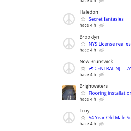
hace 4 h
Haledon
Secret fantasies
hace 4 h
Brooklyn
NYS License real es
hace 4 h
New Brunswick
🌸 CENTRAL NJ — A
hace 4 h
Brightwaters
Flooring installatio
hace 4 h
Troy
54 Year Old Male S
hace 4 h