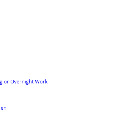
g or Overnight Work
men