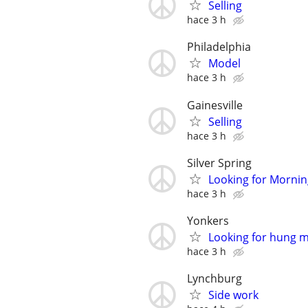
Selling
hace 3 h
Philadelphia
Model
hace 3 h
Gainesville
Selling
hace 3 h
Silver Spring
Looking for Mornin
hace 3 h
Yonkers
Looking for hung 
hace 3 h
Lynchburg
Side work