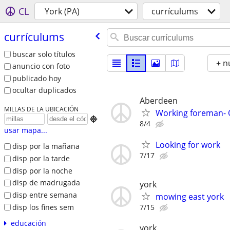
CL
York (PA)
currí­culums
currí­culums
buscar solo títulos
+ n
anuncio con foto
publicado hoy
ocultar duplicados
Aberdeen
MILLAS DE LA UBICACIÓN
Working foreman- O

8/4
usar mapa...
Looking for work
disp por la mañana
7/17
disp por la tarde
disp por la noche
disp de madrugada
york
disp entre semana
mowing east york
disp los fines sem
7/15
educación
york