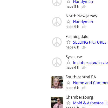
Handyman
hace 5 h
North New Jersey
Handyman
hace 5 h
Farmingdale
SELLING PICTURES
hace 6 h
Syracuse
Im interested in cl
hace 6 h
South central PA
Home and Commerci
hace 6 h
Chambersburg
Mold & Asbestos, L
hace 6 h