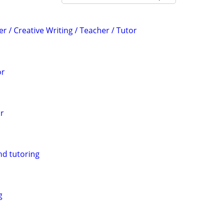
er / Creative Writing / Teacher / Tutor
or
or
nd tutoring
g