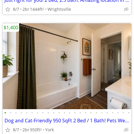
Just right for you! 2 bed, 2.5 bath. Amazing location in Wrightsville
8/7
2br
1444ft
Wrightsville
2
$1,400
•
•
•
•
•
•
•
•
•
•
•
•
•
•
•
•
•
•
•
•
•
•
•
•
Dog and Cat-Friendly 950 SqFt 2 Bed / 1 Bath! Pets Welcome Here!
8/7
2br
950ft
York
2