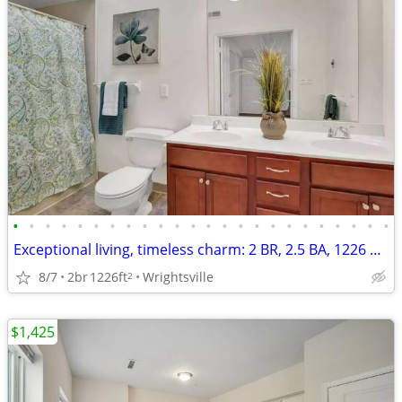
•
•
•
•
•
•
•
•
•
•
•
•
•
•
•
•
•
•
•
•
•
•
•
•
Exceptional living, timeless charm: 2 BR, 2.5 BA, 1226 Sq Ft.
8/7
2br
1226ft
Wrightsville
2
$1,425