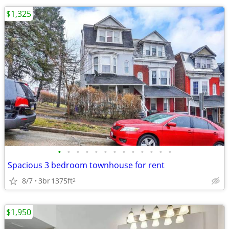
$1,325
•
•
•
•
•
•
•
•
•
•
•
•
•
Spacious 3 bedroom townhouse for rent
8/7
3br
1375ft
2
$1,950