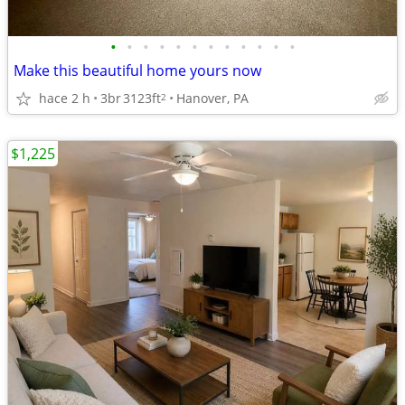
•
•
•
•
•
•
•
•
•
•
•
•
Make this beautiful home yours now
hace 2 h
3br
3123ft
Hanover, PA
2
$1,225