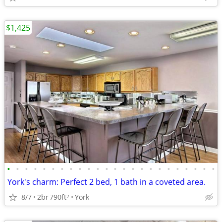
$1,425
•
•
•
•
•
•
•
•
•
•
•
•
•
•
•
•
•
•
•
•
•
•
•
•
York's charm: Perfect 2 bed, 1 bath in a coveted area.
8/7
2br
790ft
York
2