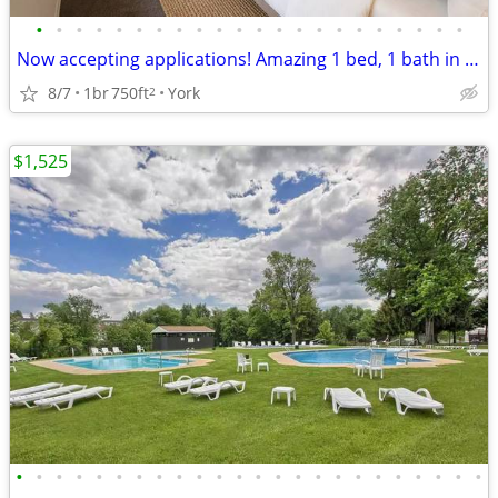
•
•
•
•
•
•
•
•
•
•
•
•
•
•
•
•
•
•
•
•
•
•
Now accepting applications! Amazing 1 bed, 1 bath in York!
8/7
1br
750ft
York
2
$1,525
•
•
•
•
•
•
•
•
•
•
•
•
•
•
•
•
•
•
•
•
•
•
•
•