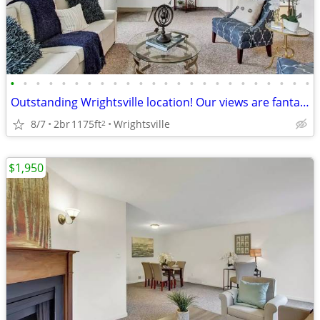
•
•
•
•
•
•
•
•
•
•
•
•
•
•
•
•
•
•
•
•
•
•
•
•
Outstanding Wrightsville location! Our views are fantastic!
8/7
2br
1175ft
Wrightsville
2
$1,950