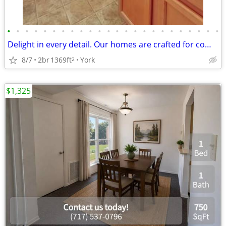
•
•
•
•
•
•
•
•
•
•
•
•
•
•
•
•
•
•
•
•
•
•
•
•
Delight in every detail. Our homes are crafted for comfort.
8/7
2br
1369ft
York
2
$1,325