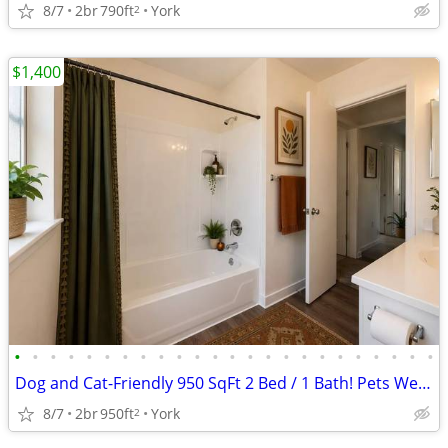
8/7
2br
790ft
York
2
$1,400
•
•
•
•
•
•
•
•
•
•
•
•
•
•
•
•
•
•
•
•
•
•
•
•
Dog and Cat-Friendly 950 SqFt 2 Bed / 1 Bath! Pets Welcome Here!
8/7
2br
950ft
York
2