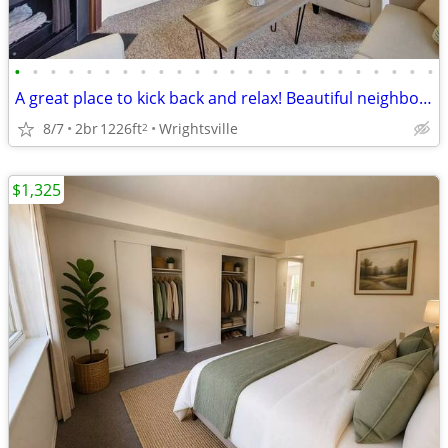
•
•
•
•
•
•
•
•
•
•
•
•
•
•
•
•
•
•
•
•
•
•
•
•
A great place to kick back and relax! Beautiful neighborhood!
8/7
2br
1226ft
Wrightsville
2
$1,325