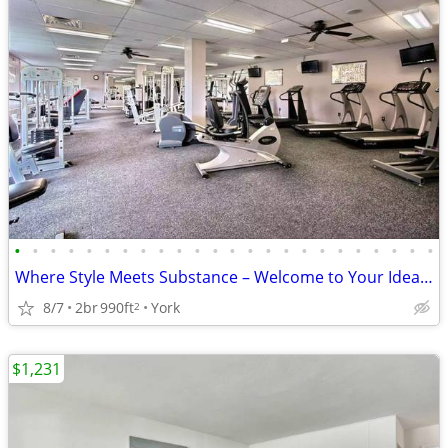
•
•
•
•
•
•
•
•
•
•
•
•
•
•
•
•
•
•
•
•
•
•
•
•
Where Style Meets Substance – Welcome to Your Ideal Living Space!
8/7
2br
990ft
York
2
$1,231