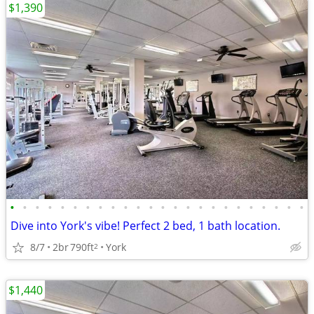
$1,390
•
•
•
•
•
•
•
•
•
•
•
•
•
•
•
•
•
•
•
•
•
•
•
•
Dive into York's vibe! Perfect 2 bed, 1 bath location.
8/7
2br
790ft
York
2
$1,440