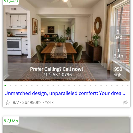
$1,400
•
•
•
•
•
•
•
•
•
•
•
•
•
•
•
•
•
•
•
•
•
•
•
•
Unmatched design, unparalleled comfort: Your dream 2 BR is here.
8/7
2br
950ft
York
2
$2,025