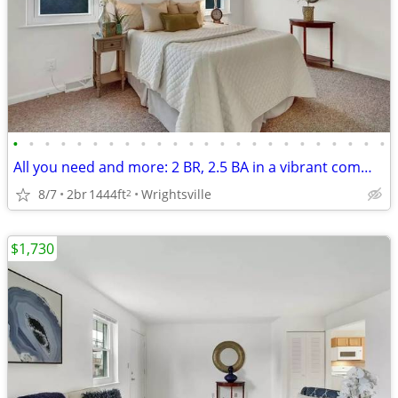
•
•
•
•
•
•
•
•
•
•
•
•
•
•
•
•
•
•
•
•
•
•
•
•
All you need and more: 2 BR, 2.5 BA in a vibrant community.
8/7
2br
1444ft
Wrightsville
2
$1,730