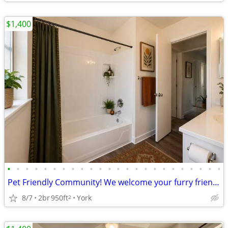
$1,400
•
•
•
•
•
•
•
•
•
•
•
•
•
•
•
•
•
•
•
•
•
•
•
•
Pet Friendly Community! We welcome your furry friends!
8/7
2br
950ft
York
2