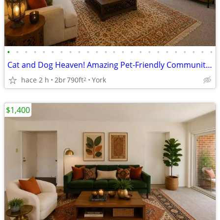
•
•
•
•
•
•
•
•
•
•
•
•
•
•
•
•
•
•
•
•
•
•
•
•
Cat and Dog Heaven! Amazing Pet-Friendly Community! 2 Bed / 1 Bath
hace 2 h
2br
790ft
York
2
$1,400