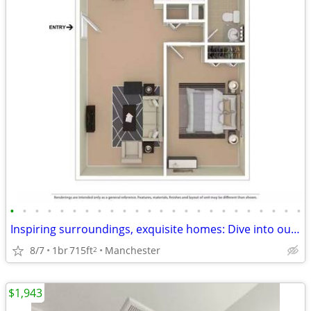
•
•
•
•
•
•
•
•
•
•
•
•
•
•
•
•
•
•
•
•
•
•
•
•
Inspiring surroundings, exquisite homes: Dive into our 1 BR.
8/7
1br
715ft
Manchester
2
$1,943