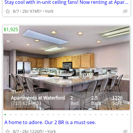
Stay cool with in-unit ceiling fans! Now renting at Apartments at Wate
8/7
2br
974ft
York
2
$1,925
•
•
•
•
•
•
•
•
•
•
•
•
•
•
•
•
•
•
•
•
•
•
•
•
A home to adore. Our 2 BR is a must-see.
8/7
2br
1226ft
York
2