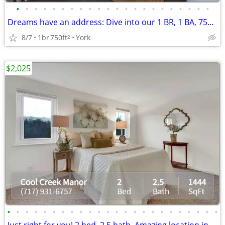
•
•
•
•
•
•
•
•
•
•
•
•
•
•
•
•
•
•
•
•
•
•
Dreams have an address: Dive into our 1 BR, 1 BA, 750 Sq Ft!
8/7
1br
750ft
York
2
$2,025
•
•
•
•
•
•
•
•
•
•
•
•
•
•
•
•
•
•
•
•
•
•
•
•