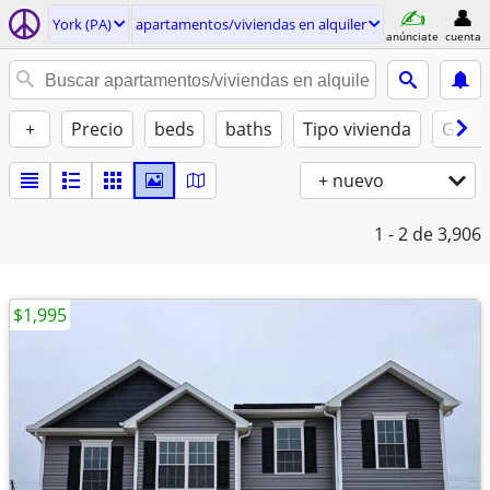
York (PA)
apartamentos/viviendas en alquiler
anúnciate
cuenta
+
Precio
beds
baths
Tipo vivienda
Gatos
+ nuevo
1 - 2
de 3,906
$1,995