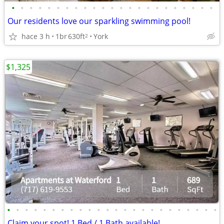
•
•
•
•
•
•
•
•
•
•
•
•
•
•
•
•
•
•
•
•
•
•
•
Our residents love our sparkling swimming pool!
hace 3 h
1br
630ft
York
2
$1,325
•
•
•
•
•
•
•
•
•
•
•
•
•
•
•
•
•
•
•
•
•
•
•
•
Claim your spot! 1 Bed / 1 Bath available!