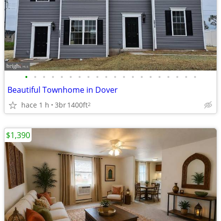
•
•
•
•
•
•
•
•
•
•
•
•
•
•
•
•
•
•
•
•
Beautiful Townhome in Dover
hace 1 h
3br
1400ft
2
$1,390