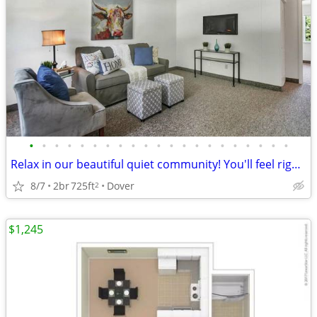
•
•
•
•
•
•
•
•
•
•
•
•
•
•
•
•
•
•
•
•
•
Relax in our beautiful quiet community! You'll feel right at home
8/7
2br
725ft
Dover
2
$1,245