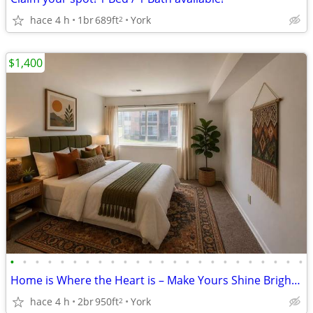
hace 4 h
1br
689ft
York
2
$1,400
•
•
•
•
•
•
•
•
•
•
•
•
•
•
•
•
•
•
•
•
•
•
•
•
Home is Where the Heart is – Make Yours Shine Brightly Here!
hace 4 h
2br
950ft
York
2