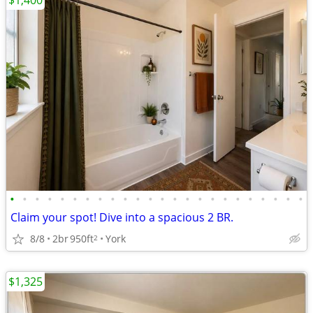
$1,400
•
•
•
•
•
•
•
•
•
•
•
•
•
•
•
•
•
•
•
•
•
•
•
•
Claim your spot! Dive into a spacious 2 BR.
8/8
2br
950ft
York
2
$1,325