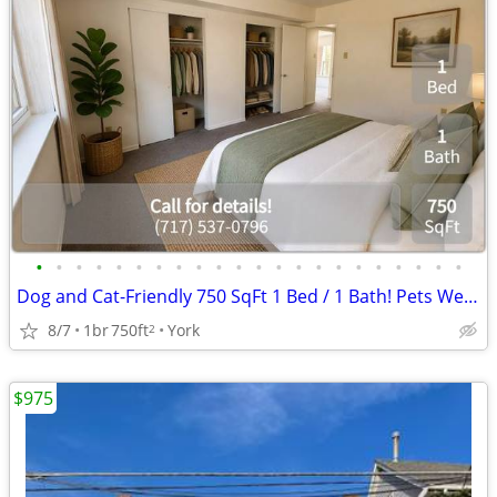
•
•
•
•
•
•
•
•
•
•
•
•
•
•
•
•
•
•
•
•
•
•
Dog and Cat-Friendly 750 SqFt 1 Bed / 1 Bath! Pets Welcome Here!
8/7
1br
750ft
York
2
$975