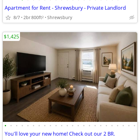
Apartment for Rent - Shrewsbury - Private Landlord
8/7
2br
800ft
Shrewsbury
2
$1,425
•
•
•
•
•
•
•
•
•
•
•
•
•
•
•
•
•
•
•
•
•
•
•
•
You'll love your new home! Check out our 2 BR.