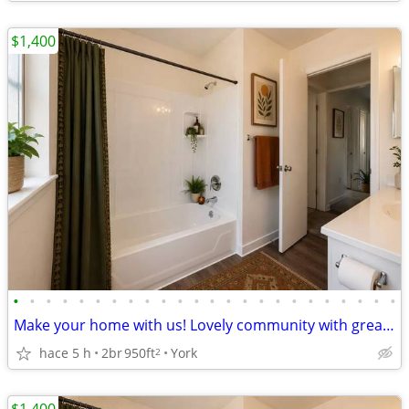
$1,400
•
•
•
•
•
•
•
•
•
•
•
•
•
•
•
•
•
•
•
•
•
•
•
•
Make your home with us! Lovely community with great style!
hace 5 h
2br
950ft
York
2