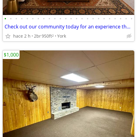
•
•
•
•
•
•
•
•
•
•
•
•
•
•
•
•
•
•
•
•
•
•
•
•
Check out our community today for an experience that can't be beat!
hace 2 h
2br
950ft
York
2
$1,000