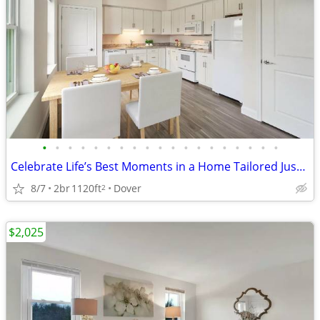
•
•
•
•
•
•
•
•
•
•
•
•
•
•
•
•
•
•
•
Celebrate Life’s Best Moments in a Home Tailored Just for You!
8/7
2br
1120ft
Dover
2
$2,025