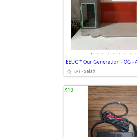
•
•
•
•
•
•
•
•
•
8/1
Selah
$10