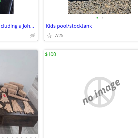
•
•
Random box of mixed Legos, including a John Deere combine tractor and mini figs
Kids pool/stocktank
7/25
$100
no image
•
•
•
•
•
•
•
•