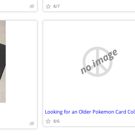
8/7
no image
Looking for an Older Pokemon Card Col
8/6