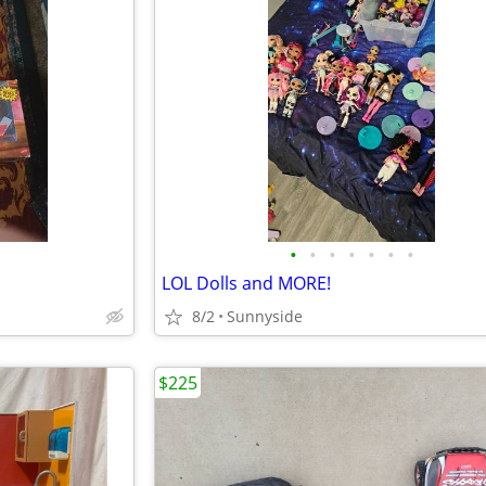
•
•
•
•
•
•
•
LOL Dolls and MORE!
8/2
Sunnyside
$225