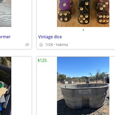
•
ormer
Vintage dice
7/28
Yakima
$125