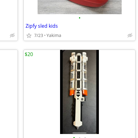
•
Zipfy sled kids
7/23
Yakima
$20
•
•
•