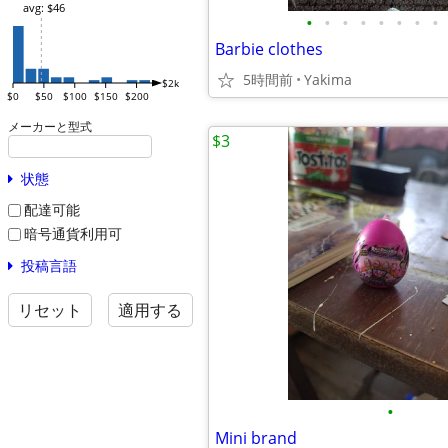
avg: $46
•
•
•
•
•
•
•
•
Barbie clothes
5時間前
Yakima
$2k
$0
$50
$100
$150
$200
メーカーと型式
$3
状態
配達可能
暗号通貨利用可
投稿言語
リセット
適用する
•
Mini brand