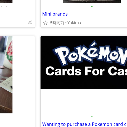
•
•
•
Mini brands
5時間前
Yakima
•