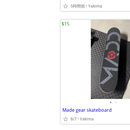
5時間前
Yakima
$15
•
•
Made gear skateboard
8/7
Yakima