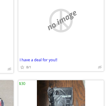
no image
I have a deal for you!!
8/1
$30