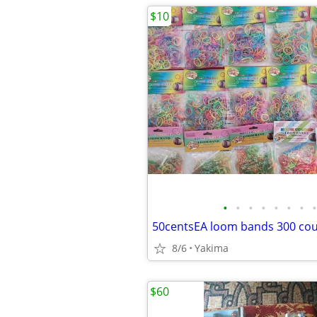
$10
•
•
•
•
•
•
•
•
50centsEA loom bands 300 cou
8/6
Yakima
$60