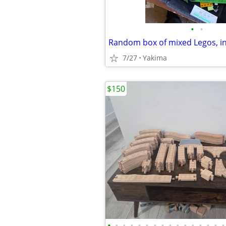
•
•
7/27
Yakima
$150
•
•
•
•
•
•
•
•
•
•
•
•
•
•
•
•