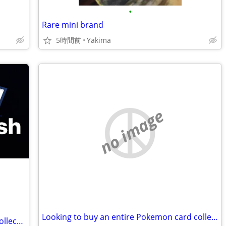
•
Rare mini brand
5時間前
Yakima
no image
Looking to buy an entire Pokemon card collection
Wanting to purchase a Pokemon card collection