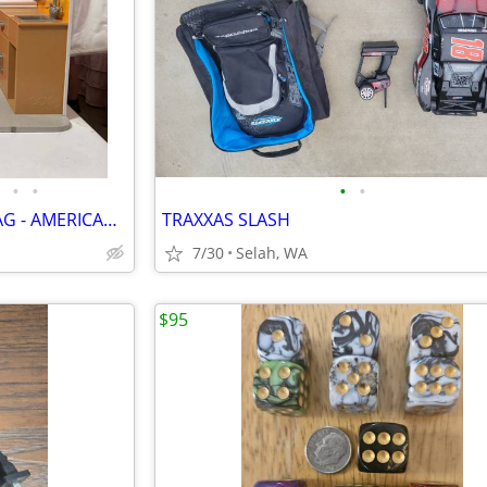
•
•
•
•
EEUC * Our Generation - OG - AG - AMERICAN GIRL Healthy Paws Vet Clinic playset
TRAXXAS SLASH
7/30
Selah, WA
$95