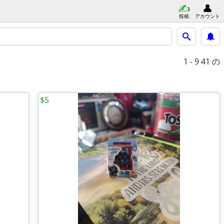
投稿
アカウント
1 - 9
41 の
$5