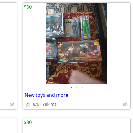
$60
•
•
•
New toys and more
8/6
Yakima
$80