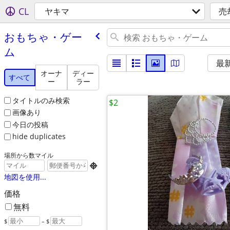
CL
ヤキマ
売
おもちゃ・ゲー
ム
最
オーナ
ディー
すべて
ー
ラー
タイトルのみ検索
$2
画像あり
今日の投稿
hide duplicates
場所から数マイル

地図を使用...
価格
無料
$
– $