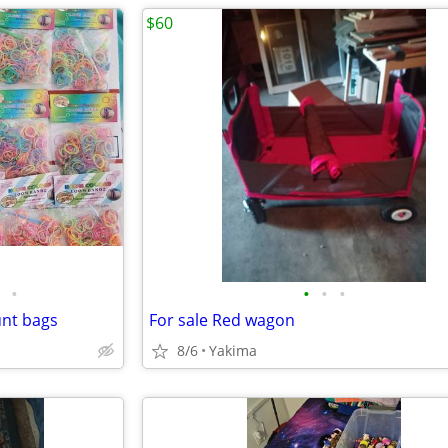
$60
•
•
•
•
nt bags
For sale Red wagon
8/6
Yakima