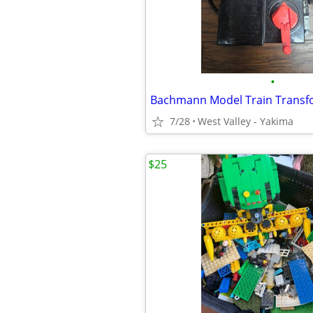
•
Bachmann Model Train Transf
7/28
West Valley - Yakima
$25