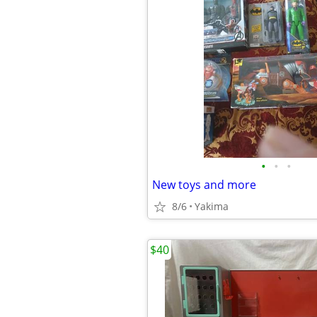
•
•
•
New toys and more
8/6
Yakima
$40