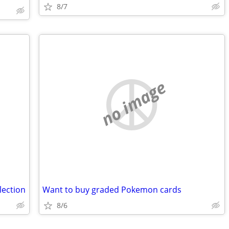
8/7
no image
lection
Want to buy graded Pokemon cards
8/6