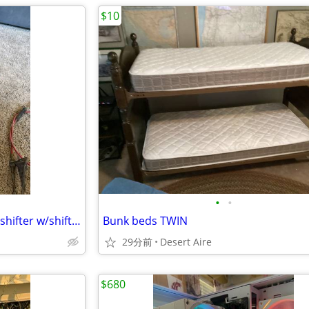
$10
•
•
TODAY ONLY--Used B&m megashifter w/shift cable
Bunk beds TWIN
29分前
Desert Aire
$680