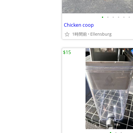
•
•
•
•
•
•
Chicken coop
1時間前
Ellensburg
$15
•
•
•