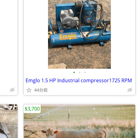
•
•
•
Emglo 1.5 HP Industrial compressor1725 RPM
44分前
$3,700