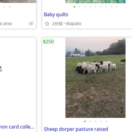
•
•
•
•
•
•
•
•
•
•
•
Baby quilts
o area
2分前
Wapato
$250
e
•
•
•
•
•
Looking to buy an entire Pokemon card collection
Sheep dorper pasture raised