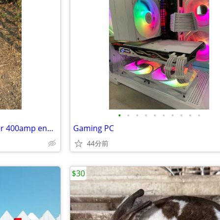
•
•
•
•
•
•
•
•
•
•
6002B Heavy Duty Fleet Charger 400amp engine start
Gaming PC
44分前
$30