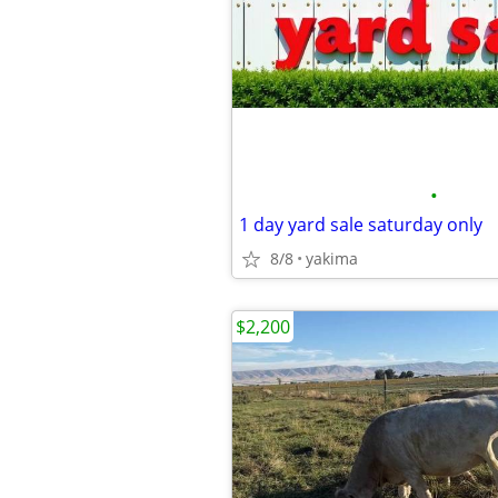
•
1 day yard sale saturday only
8/8
yakima
$2,200