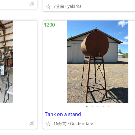
7分前
yakima
$200
•
•
•
•
•
Tank on a stand
16分前
Goldendale