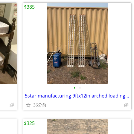
$385
•
•
5star manufacturing 9ftx12in arched loading Ramps
36分前
$325