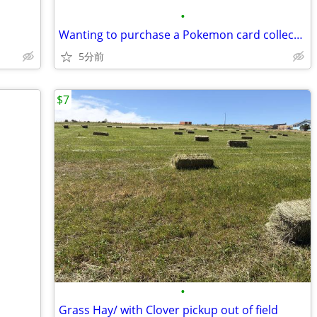
•
Wanting to purchase a Pokemon card collection
5分前
$7
•
Grass Hay/ with Clover pickup out of field