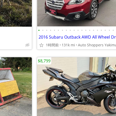
•
•
•
•
•
•
•
•
•
•
•
•
•
•
•
•
•
•
•
•
1時間前
131k mi
Auto Shoppers Yakim
$8,799