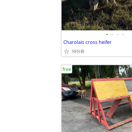
•
•
•
•
Charolais cross heifer
58分前
free