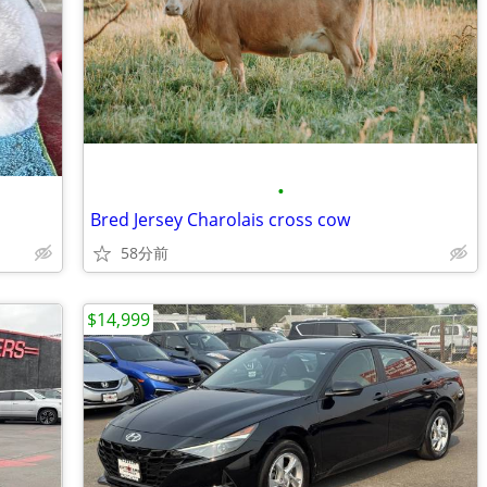
•
Bred Jersey Charolais cross cow
58分前
$14,999