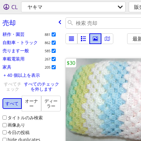
CL
ヤキマ
販
売却
耕作・園芸
881
最
自動車・トラック
862
売ります一般
585
車載電装用
267
$30
家具
205
+ 40 個以上を表示
すべてチ
すべてのチェック
ェック
を外します
オーナ
ディー
すべて
ー
ラー
タイトルのみ検索
画像あり
今日の投稿
hide duplicates