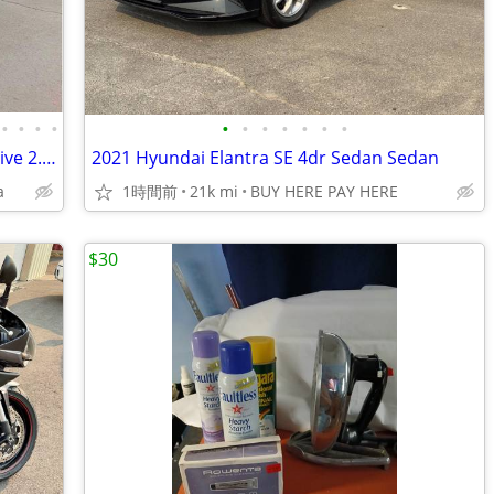
•
•
•
•
•
•
•
•
•
•
•
2016 Subaru Outback AWD All Wheel Drive 2.5i Limited Wagon 4D SUV
2021 Hyundai Elantra SE 4dr Sedan Sedan
a
1時間前
21k mi
BUY HERE PAY HERE
$30