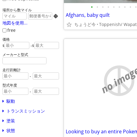
•
•
•
•
•
•
•
•
•
場所から数マイル
Afghans, baby quilt

地図を使用...
ちょうど今
Toppenish/ Wapat
free
価格
-
$
$
メーカーと型式
no imag
走行距離計
-
型式年度
-
駆動
トランスミッション
塗装
状態