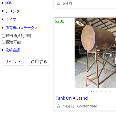
燃料
5分前
シリンダ
タイプ
$200
所有権のステータス
暗号通貨利用可
配達可能
投稿言語
リセット
適用する
•
•
•
•
•
Tank On A Stand
14分前
Goldendale