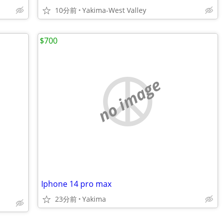
10分前
Yakima-West Valley
$700
no image
Iphone 14 pro max
23分前
Yakima