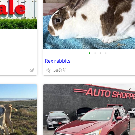
•
•
•
•
Rex rabbits
58分前