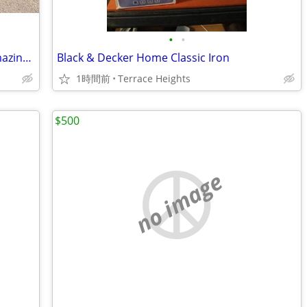
•
•
2007 Yamaha YZF-R1 Very Low Miles, amazing condition.
Black & Decker Home Classic Iron
1時間前
Terrace Heights
$500
no image