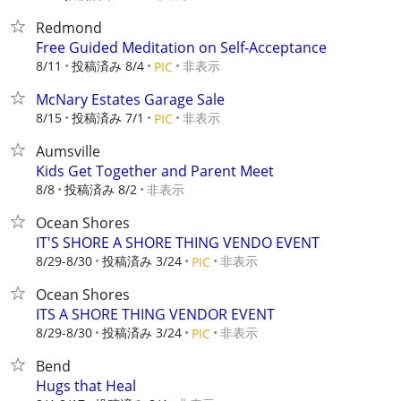
Redmond
Free Guided Meditation on Self-Acceptance
8/11
投稿済み 8/4
非表示
PIC
McNary Estates Garage Sale
8/15
投稿済み 7/1
非表示
PIC
Aumsville
Kids Get Together and Parent Meet
8/8
投稿済み 8/2
非表示
Ocean Shores
IT'S SHORE A SHORE THING VENDO EVENT
8/29-8/30
投稿済み 3/24
非表示
PIC
Ocean Shores
ITS A SHORE THING VENDOR EVENT
8/29-8/30
投稿済み 3/24
非表示
PIC
Bend
Hugs that Heal