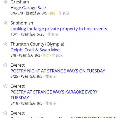
Gresham
Huge Garage Sale
8/6-8/8
投稿済み 8/5
非表示
PIC
Snohomish
Looking for large private property to host events
10/1
投稿済み 5/23
非表示
Thurston County (Olympia)
Delphi Craft & Swap Meet
8/8
投稿済み 8/3
非表示
PIC
Everett
POETRY NIGHT AT STRANGE WAYS ON TUESDAY
8/25
投稿済み 8/5
非表示
Everett
POETRY AT STRANGE WAYS KARAOKE EVERY
TUESDAY
8/18
投稿済み 8/5
非表示
Everett