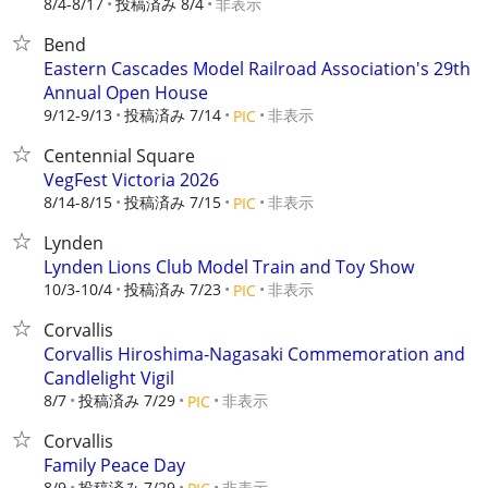
8/4-8/17
投稿済み 8/4
非表示
Bend
Eastern Cascades Model Railroad Association's 29th
Annual Open House
9/12-9/13
投稿済み 7/14
非表示
PIC
Centennial Square
VegFest Victoria 2026
8/14-8/15
投稿済み 7/15
非表示
PIC
Lynden
Lynden Lions Club Model Train and Toy Show
10/3-10/4
投稿済み 7/23
非表示
PIC
Corvallis
Corvallis Hiroshima-Nagasaki Commemoration and
Candlelight Vigil
8/7
投稿済み 7/29
非表示
PIC
Corvallis
Family Peace Day
8/9
投稿済み 7/29
非表示