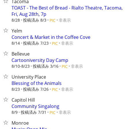
Tacoma
TOAST - The Best of Bread - Rialto Theatre, Tacoma,
Fri, Aug 28th, 7p
8/28
投稿済み 8/3
非表示
PIC
Yelm
Concert & Market in the Coffee Cove
8/14
投稿済み 7/23
非表示
PIC
Bellevue
Cartooniversity Day Camp
8/10-8/23
投稿済み 3/16
非表示
PIC
University Place
Blessing of the Animals
8/23
投稿済み 7/26
非表示
PIC
Capitol Hill
Community Singalong
8/9
投稿済み 7/31
非表示
PIC
Monroe