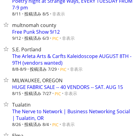
Poetry night at Strange Ways, EVERY TUESDAY FROM
7-9 pm
8/11
投稿済み 8/5
非表示
multnomah county
Free Punk Show 9/12
9/12
投稿済み 6/3
非表示
PIC
S.E. Portland
The Arleta Arts & Carfts Kaleidoscope AUGUST 8TH -
9TH (vendors wanted)
8/8-8/9
投稿済み 7/29
非表示
PIC
MILWAUKEE, OREGON
HUGE FABRIC SALE -- 40 VENDORS -- SAT. AUG 15
8/15
投稿済み 7/27
非表示
PIC
Tualatin
The Nerve to Network | Business Networking Social
| Tualatin, OR
8/26
投稿済み 8/4
非表示
PIC
Elma