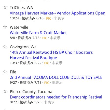
TriCities, WA
Vintage Harvest Market-- Vendor Applications Open
10/24
投稿済み 6/10
非表示
PIC
Waterville
Waterville Farm & Craft Market
8/8
投稿済み 7/15
非表示
PIC
Covington, Wa
14th Annual Kentwood HS B# Choir Boosters
Harvest Festival Boutique
10/3
投稿済み 6/22
非表示
PIC
Fife
2nd Annual TACOMA DOLL CLUB DOLL & TOY SALE
9/27
投稿済み 7/18
非表示
PIC
Pierce County, Tacoma
Event coordinators needed for Friendship Festival
8/22
投稿済み 3/25
非表示