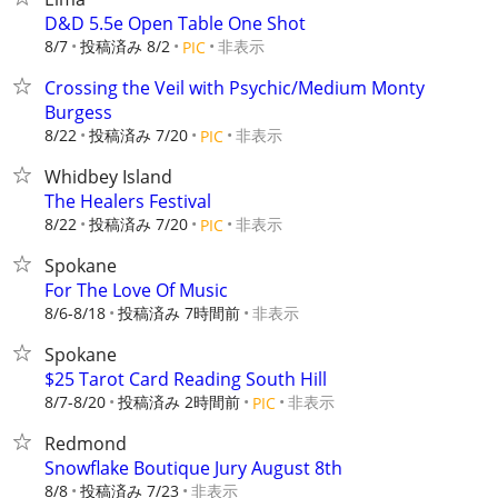
D&D 5.5e Open Table One Shot
8/7
投稿済み 8/2
非表示
PIC
Crossing the Veil with Psychic/Medium Monty
Burgess
8/22
投稿済み 7/20
非表示
PIC
Whidbey Island
The Healers Festival
8/22
投稿済み 7/20
非表示
PIC
Spokane
For The Love Of Music
8/6-8/18
投稿済み 7時間前
非表示
Spokane
$25 Tarot Card Reading South Hill
8/7-8/20
投稿済み 2時間前
非表示
PIC
Redmond
Snowflake Boutique Jury August 8th
8/8
投稿済み 7/23
非表示