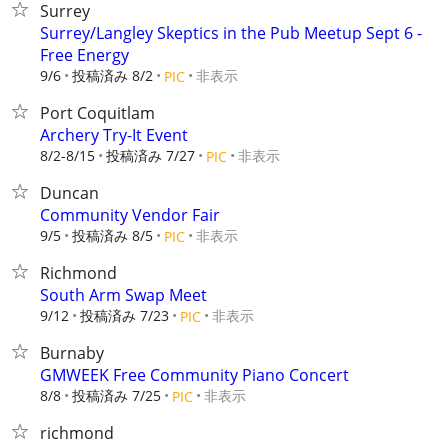
Surrey
Surrey/Langley Skeptics in the Pub Meetup Sept 6 -
Free Energy
9/6
投稿済み 8/2
非表示
PIC
Port Coquitlam
Archery Try-It Event
8/2-8/15
投稿済み 7/27
非表示
PIC
Duncan
Community Vendor Fair
9/5
投稿済み 8/5
非表示
PIC
Richmond
South Arm Swap Meet
9/12
投稿済み 7/23
非表示
PIC
Burnaby
GMWEEK Free Community Piano Concert
8/8
投稿済み 7/25
非表示
PIC
richmond