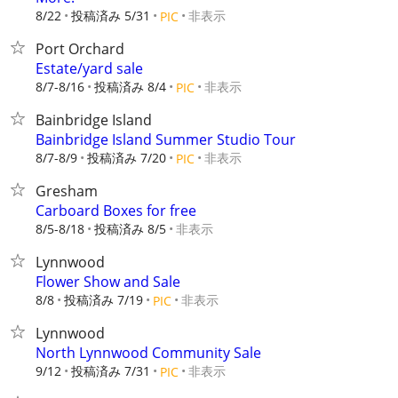
8/22
投稿済み 5/31
非表示
PIC
Port Orchard
Estate/yard sale
8/7-8/16
投稿済み 8/4
非表示
PIC
Bainbridge Island
Bainbridge Island Summer Studio Tour
8/7-8/9
投稿済み 7/20
非表示
PIC
Gresham
Carboard Boxes for free
8/5-8/18
投稿済み 8/5
非表示
Lynnwood
Flower Show and Sale
8/8
投稿済み 7/19
非表示
PIC
Lynnwood
North Lynnwood Community Sale
9/12
投稿済み 7/31
非表示
PIC