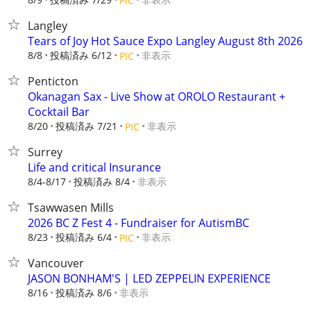
PIC
Langley
Tears of Joy Hot Sauce Expo Langley August 8th 2026
8/8
投稿済み 6/12
非表示
PIC
Penticton
Okanagan Sax - Live Show at OROLO Restaurant +
Cocktail Bar
8/20
投稿済み 7/21
非表示
PIC
Surrey
Life and critical Insurance
8/4-8/17
投稿済み 8/4
非表示
Tsawwasen Mills
2026 BC Z Fest 4 - Fundraiser for AutismBC
8/23
投稿済み 6/4
非表示
PIC
Vancouver
JASON BONHAM'S | LED ZEPPELIN EXPERIENCE
8/16
投稿済み 8/6
非表示