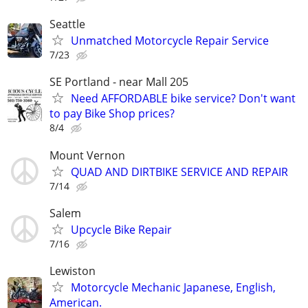
Seattle
Unmatched Motorcycle Repair Service
7/23
SE Portland - near Mall 205
Need AFFORDABLE bike service? Don't want
to pay Bike Shop prices?
8/4
Mount Vernon
QUAD AND DIRTBIKE SERVICE AND REPAIR
7/14
Salem
Upcycle Bike Repair
7/16
Lewiston
Motorcycle Mechanic Japanese, English,
American.