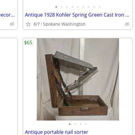
•
•
•
•
•
•
•
•
•
Charming Cow Figurine, Knick‑Knacks, Decor, Collectibles
Antique 1928 Kohler Spring Green Cast Iron Pedestal Sink W/ Soap Dish
8/7
Spokane Washington
$65
•
•
•
•
Antique portable nail sorter