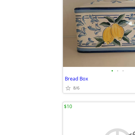
•
•
•
Bread Box
8/6
$10