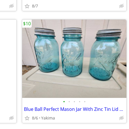
8/7
$10
•
•
•
•
•
Blue Ball Perfect Mason Jar With Zinc Tin Lid 1923-1933
8/6
Yakima