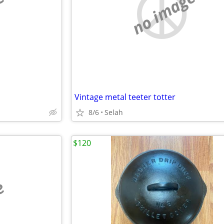
e
no image
Vintage metal teeter totter
8/6
Selah
$120
e