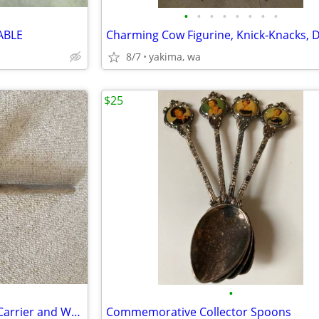
•
•
•
•
•
•
•
•
ABLE
8/7
yakima, wa
$25
•
World War ll Ammunition Belt Carrier and World War ll Wooden Shovel
Commemorative Collector Spoons