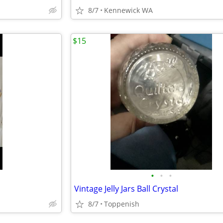
8/7
Kennewick WA
$15
•
•
•
Vintage Jelly Jars Ball Crystal
8/7
Toppenish