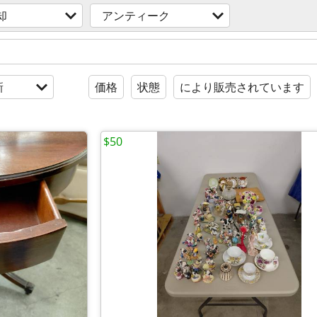
却
アンティーク
新
価格
状態
により販売されています
$50