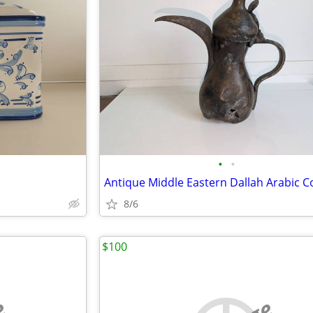
•
•
8/6
$100