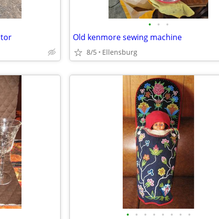
•
•
•
tor
Old kenmore sewing machine
8/5
Ellensburg
•
•
•
•
•
•
•
•