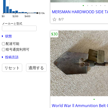
•
•
•
•
•
•
MERSMAN HARDWOOD SIDE T
$10k
$0
$200
$400
8/7
メーカーと型式
$30
状態
配達可能
暗号通貨利用可
投稿言語
リセット
適用する
•