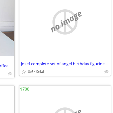
no image
Josef complete set of angel birthday figurines from one to eighteen.
Antique Middle Eastern Dallah Arabic Coffee Pot
8/6
Selah
$700