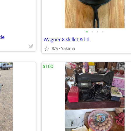
•
•
•
•
cle
Wagner 8 skillet & lid
8/5
Yakima
$100