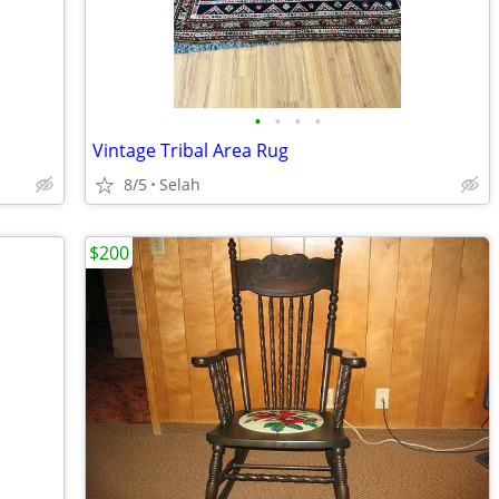
•
•
•
•
Vintage Tribal Area Rug
8/5
Selah
$200