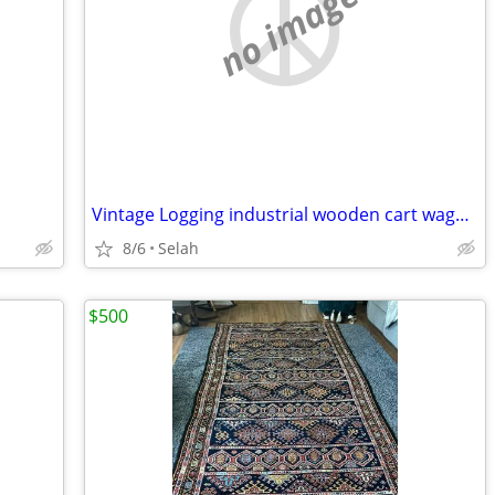
no image
Vintage Logging industrial wooden cart wagon with cast iron wheels
8/6
Selah
$500