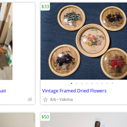
$33
•
•
•
•
•
•
•
•
•
air
Vintage Framed Dried Flowers
8/6
Yakima
$50