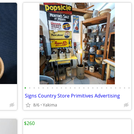
•
•
•
•
•
•
•
•
•
•
•
•
•
•
•
•
•
•
•
•
•
•
•
•
Signs Country Store Primitives Advertising
8/6
Yakima
$260