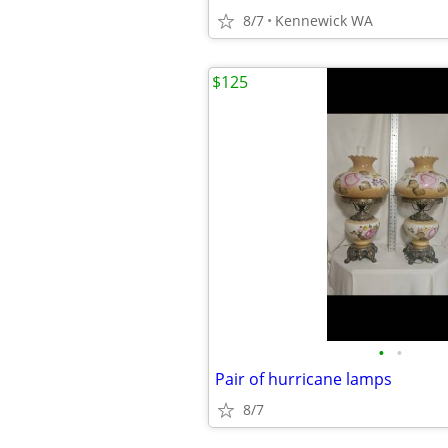
8/7
Kennewick WA
$125
•
•
Pair of hurricane lamps
8/7