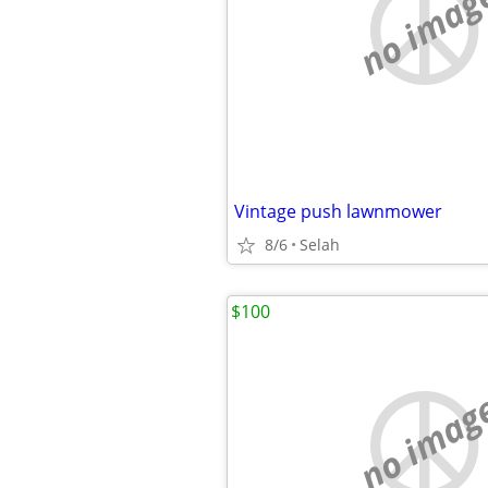
no imag
Vintage push lawnmower
8/6
Selah
$100
no imag