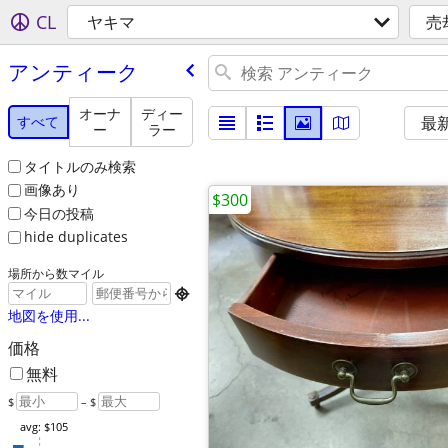
CL
ヤキマ
売
アンティーク
オーナ
ディー
すべて
最
ー
ラー
タイトルのみ検索
画像あり
$300
今日の投稿
hide duplicates
場所から数マイル

地図を使用...
価格
無料
$
– $
avg: $105