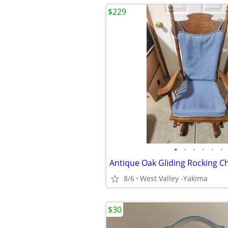
$229
•
•
•
•
•
•
Antique Oak Gliding Rocking Ch
8/6
West Valley -Yakima
$30