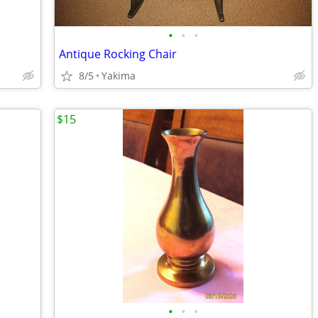
•
•
•
Antique Rocking Chair
8/5
Yakima
$15
•
•
•