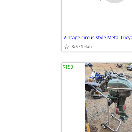
Vintage circus style Metal tricy
8/6
Selah
$150