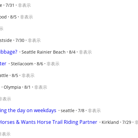
le
7/31
非表示
ood
8/5
非表示
示
stside
7/30
非表示
ibbage?
Seattle Rainier Beach
8/4
非表示
ter
Steilacoom
8/6
非表示
attle
8/5
非表示
Olympia
8/1
非表示
非表示
ring the day on weekdays
seattle
7/8
非表示
 Horses & Wants Horse Trail Riding Partner
Kirkland
7/29
非表示