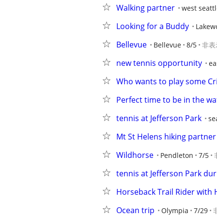
Walking partner
west seatt
Looking for a Buddy
Lakew
Bellevue
Bellevue
8/5
非表
new tennis opportunity
ea
Who wants to play some Cr
Perfect time to be in the wa
tennis at Jefferson Park
se
Mt St Helens hiking partner
Wildhorse
Pendleton
7/5
tennis at Jefferson Park du
Horseback Trail Rider with
Ocean trip
Olympia
7/29