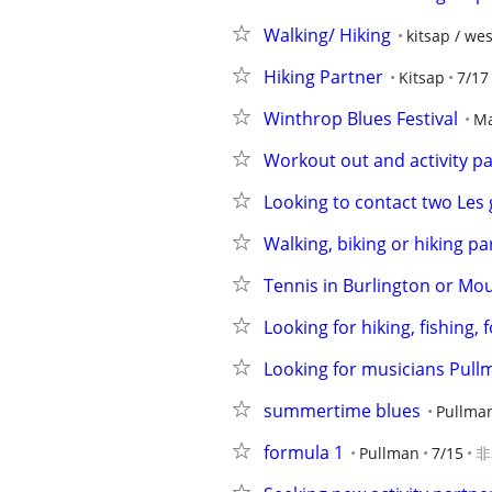
Walking/ Hiking
kitsap / we
Hiking Partner
Kitsap
7/17
Winthrop Blues Festival
Ma
Workout out and activity pa
Looking to contact two Les 
Walking, biking or hiking pa
Tennis in Burlington or Mo
Looking for hiking, fishing, 
Looking for musicians Pul
summertime blues
Pullma
formula 1
Pullman
7/15
非