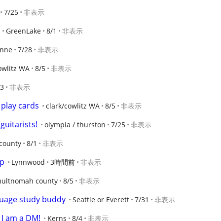
7/25
非表示
GreenLake
8/1
非表示
nne
7/28
非表示
owlitz WA
8/5
非表示
/3
非表示
 play cards
clark/cowlitz WA
8/5
非表示
guitarists!
olympia / thurston
7/25
非表示
county
8/1
非表示
lp
Lynnwood
3時間前
非表示
ultnomah county
8/5
非表示
guage study buddy
Seattle or Everett
7/31
非表示
 I am a DM!
Kerns
8/4
非表示