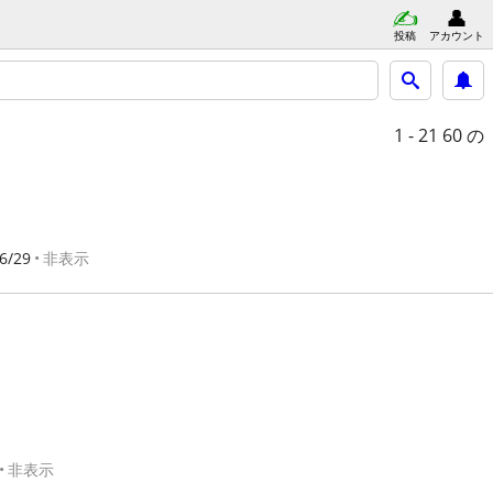
投稿
アカウント
1 - 21
60 の
6/29
非表示
非表示