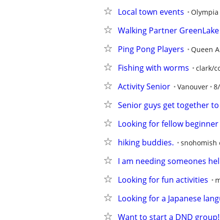
Local town events
Olympia
Walking Partner GreenLake
Ping Pong Players
Queen A
Fishing with worms
clark/c
Activity Senior
Vanouver
8
Senior guys get together to
Looking for fellow beginner 
hiking buddies.
snohomish 
I am needing someones he
Looking for fun activities
m
Looking for a Japanese lan
Want to start a DND group!