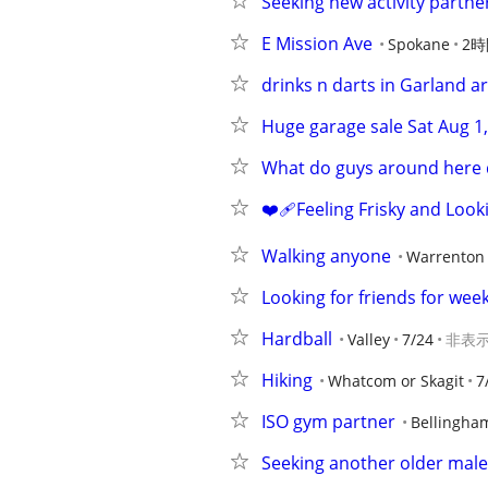
Seeking new activity partne
E Mission Ave
Spokane
2
drinks n darts in Garland a
Huge garage sale Sat Aug 
What do guys around here d
❤️‍🩹Feeling Frisky and Look
Walking anyone
Warrenton
Looking for friends for we
Hardball
Valley
7/24
非表
Hiking
Whatcom or Skagit
7
ISO gym partner
Bellingha
Seeking another older male 