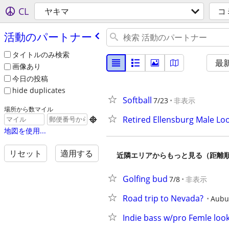
CL
ヤキマ
コ
活動のパートナー
タイトルのみ検索
最
画像あり
今日の投稿
hide duplicates
Softball
7/23
非表示
場所から数マイル
Retired Ellensburg Male Lo

地図を使用...
リセット
適用する
近隣エリアからもっと見る（距離
Golfing bud
7/8
非表示
Road trip to Nevada?
Aubu
Indie bass w/pro Femle look