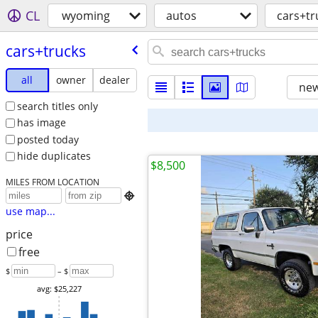
CL
wyoming
autos
cars+tr
cars+trucks
all
owner
dealer
new
search titles only
has image
posted today
hide duplicates
$8,500
MILES FROM LOCATION

use map...
price
free
$
– $
avg: $25,227