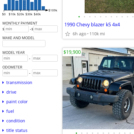
$109k
$0
$10k
$20k
$30k
$40k
•
•
•
•
•
•
•
•
•
•
•
MONTHLY PAYMENT
1990 Chevy blazer k5 4x4
-
$
$
6h ago
110k mi
MAKE AND MODEL
$19,900
MODEL YEAR
-
ODOMETER
-
transmission
drive
paint color
fuel
condition
title status
•
•
•
•
•
•
•
•
•
•
•