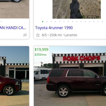
•
•
•
•
•
•
•
•
•
•
•
•
•
•
•
•
#2103 2014 DODGE GR. CARAVAN HANDI CAP VAN ($26,999)
Toyota 4runner 1990
8/5
250k mi
Laramie
$19,999
$350/mo