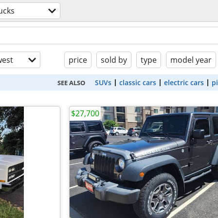
ucks
est
price
sold by
type
model year
SUVs
classic cars
electric cars
p
SEE ALSO
$27,700