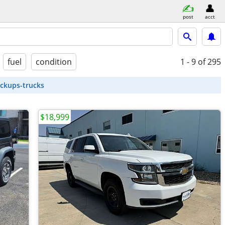
post
acct
fuel
condition
1 - 9
of 295
ickups-trucks
$18,999