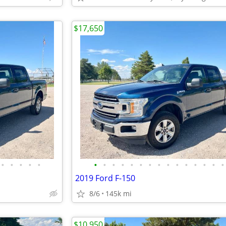
$17,650
•
•
•
•
•
•
•
•
•
•
•
•
•
•
•
•
•
•
•
•
2019 Ford F-150
8/6
145k mi
$10,950