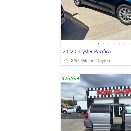
•
•
•
•
•
•
•
2022 Chrysler Pacifica
8/5
95k mi
Dayton
$26,999