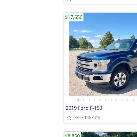
$17,650
•
•
•
•
•
•
•
•
•
•
•
2019 Ford F-150
8/6
145k mi
$8,850