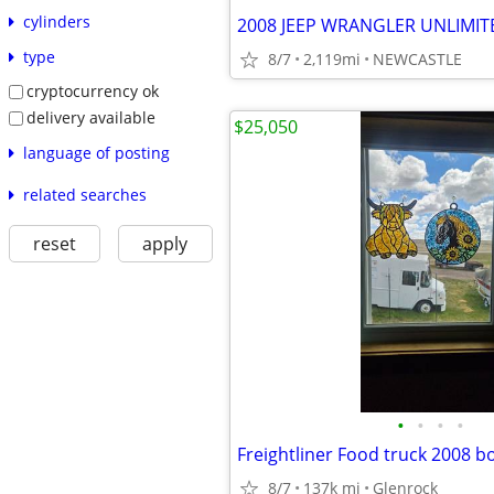
cylinders
type
8/7
2,119mi
NEWCASTLE
cryptocurrency ok
delivery available
$25,050
language of posting
related searches
reset
apply
•
•
•
•
Freightliner Food truck 2008 b
8/7
137k mi
Glenrock