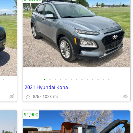
•
•
•
•
•
•
•
•
•
•
•
•
•
•
2021 Hyundai Kona
8/6
103k mi
$1,900