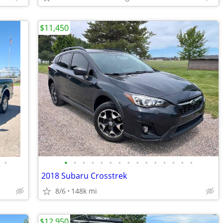
$11,450
•
•
•
•
•
•
•
•
•
•
•
•
•
•
•
•
2018 Subaru Crosstrek
8/6
148k mi
$12,950