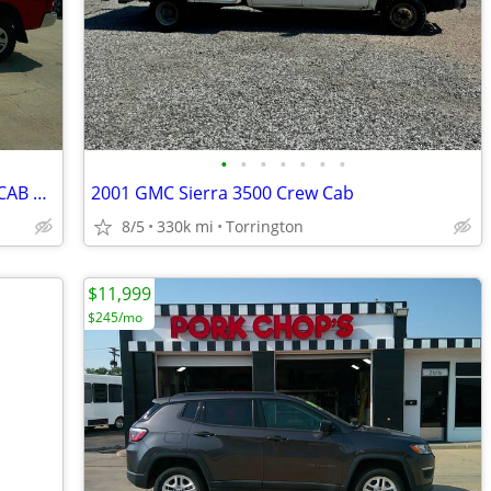
•
•
•
•
•
•
•
#2275 2018 RAM 2500 LONGBOX CREW CAB 4X4 ($22,999)
2001 GMC Sierra 3500 Crew Cab
8/5
330k mi
Torrington
$11,999
$245/mo