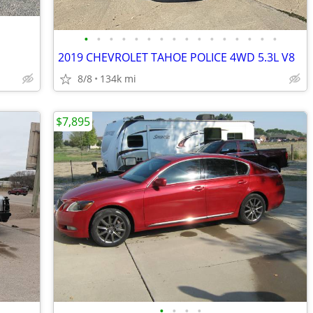
•
•
•
•
•
•
•
•
•
•
•
•
•
•
•
•
2019 CHEVROLET TAHOE POLICE 4WD 5.3L V8
8/8
134k mi
$7,895
•
•
•
•