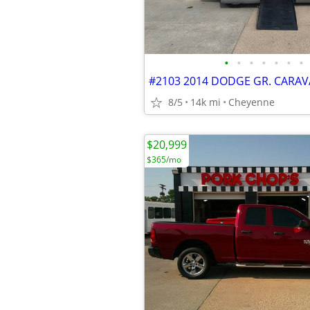
•
•
•
•
•
•
•
8/5
14k mi
Cheyenne
$20,999
$365/mo