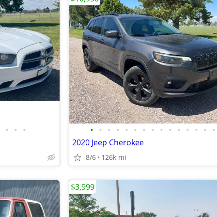
•
•
•
•
•
•
•
•
•
•
•
•
•
•
•
•
•
•
2020 Jeep Cherokee
8/6
126k mi
$3,999