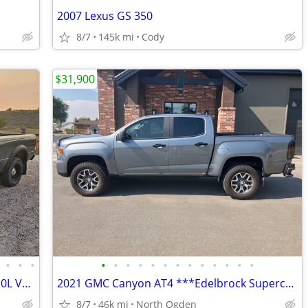
2007 Lexus GS 350
8/7
145k mi
Cody
$31,900
•
•
•
•
•
•
•
•
•
•
•
•
•
•
•
•
1999 Ford Ranger XLT SuperCab 4x4 – 3.0L V6 - Automatic
2021 GMC Canyon AT4 ***Edelbrock Supercharger!
8/7
46k mi
North Ogden