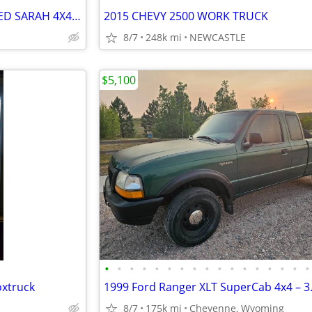
2008 JEEP WRANGLER UNLIMITED SARAH 4X4 WITH LS SWAP
2015 CHEVY 2500 WORK TRUCK
8/7
248k mi
NEWCASTLE
$5,100
•
•
•
•
•
•
•
•
•
•
•
•
•
•
•
•
•
oxtruck
8/7
175k mi
Cheyenne, Wyoming