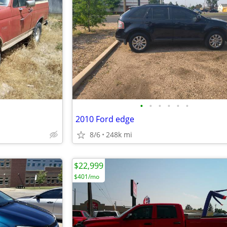
•
•
•
•
•
•
2010 Ford edge
8/6
248k mi
$22,999
$401/mo