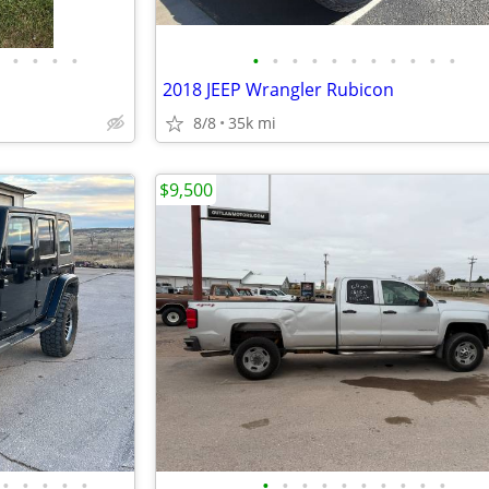
•
•
•
•
•
•
•
•
•
•
•
•
•
•
•
2018 JEEP Wrangler Rubicon
8/8
35k mi
$9,500
•
•
•
•
•
•
•
•
•
•
•
•
•
•
•