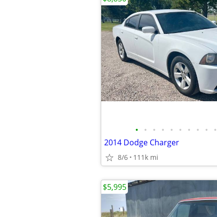
•
•
•
•
•
•
•
•
•
•
2014 Dodge Charger
8/6
111k mi
$5,995