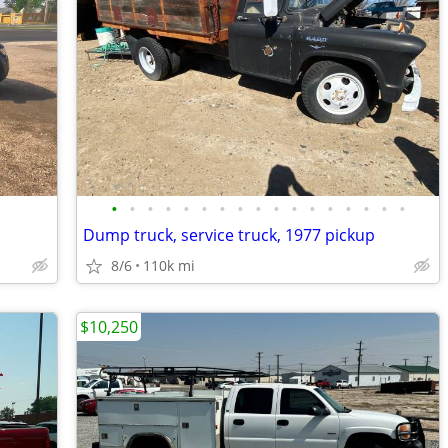
•
•
•
•
•
•
•
•
•
•
•
•
•
•
•
•
•
Dump truck, service truck, 1977 pickup
8/6
110k mi
$10,250