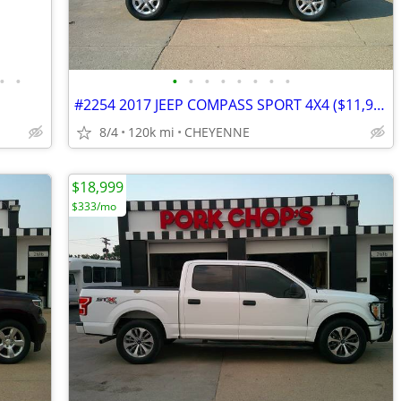
•
•
•
•
•
•
•
•
•
•
#2254 2017 JEEP COMPASS SPORT 4X4 ($11,999)
8/4
120k mi
CHEYENNE
$18,999
$333/mo