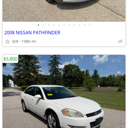
•
•
•
•
•
•
•
•
•
•
•
2008 NISSAN PATHFINDER
8/8
198k mi
$3,800