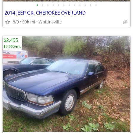
•
•
•
•
•
•
•
•
•
•
•
•
2014 JEEP GR. CHEROKEE OVERLAND
8/9
99k mi
Whitinsville
$2,495
$9,995/mo