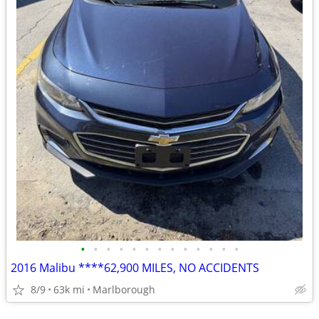
•
•
•
•
•
•
•
•
•
•
•
•
•
2016 Malibu ****62,900 MILES, NO ACCIDENTS
8/9
63k mi
Marlborough