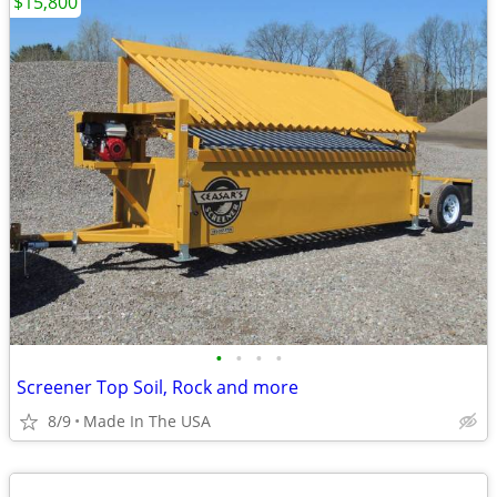
$15,800
•
•
•
•
Screener Top Soil, Rock and more
8/9
Made In The USA