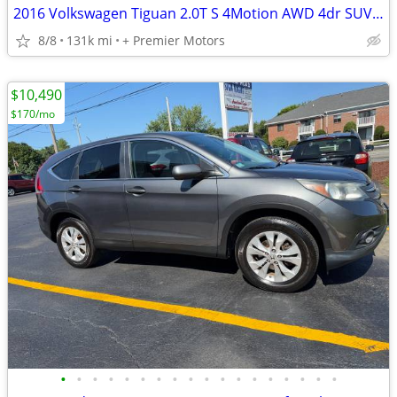
2016 Volkswagen Tiguan 2.0T S 4Motion AWD 4dr SUV GREAT PRICES!FINANCING IS AVAI
8/8
131k mi
+ Premier Motors
$10,490
$170/mo
•
•
•
•
•
•
•
•
•
•
•
•
•
•
•
•
•
•