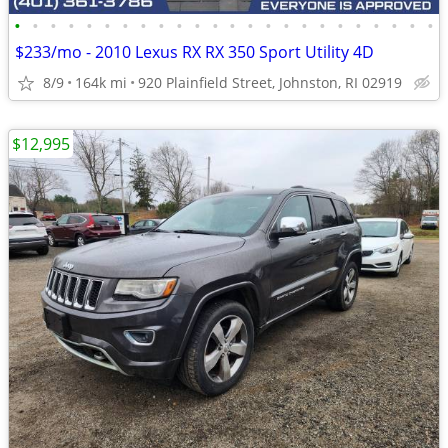
•
•
•
•
•
•
•
•
•
•
•
•
•
•
•
•
•
•
•
•
•
•
•
•
$233/mo - 2010 Lexus RX RX 350 Sport Utility 4D
8/9
164k mi
920 Plainfield Street, Johnston, RI 02919
$12,995