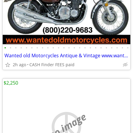
•
•
•
•
•
•
•
•
•
•
•
•
•
•
•
•
•
•
•
•
•
•
•
•
Wanted old Motorcycles Antique & Vintage www.wantedoldmotorcycles.com
2h ago
CASH Finder FEES paid
$2,250
no image