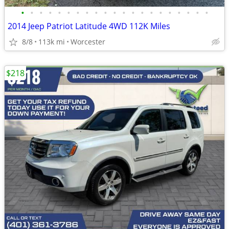
•
•
•
•
•
•
•
•
•
•
•
•
•
•
•
•
•
•
•
•
•
2014 Jeep Patriot Latitude 4WD 112K Miles
8/8
113k mi
Worcester
$218