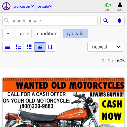
worcester
for sale
post
acct
+
price
condition
by dealer
newest
1 - 2
of 605