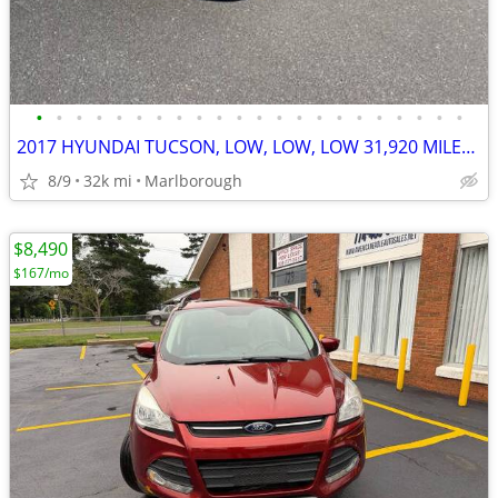
•
•
•
•
•
•
•
•
•
•
•
•
•
•
•
•
•
•
•
•
•
•
2017 HYUNDAI TUCSON, LOW, LOW, LOW 31,920 MILES, NO ACCIDENTS
8/9
32k mi
Marlborough
$8,490
$167/mo