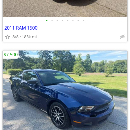
•
•
•
•
•
•
•
•
2011 RAM 1500
8/8
183k mi
$7,500