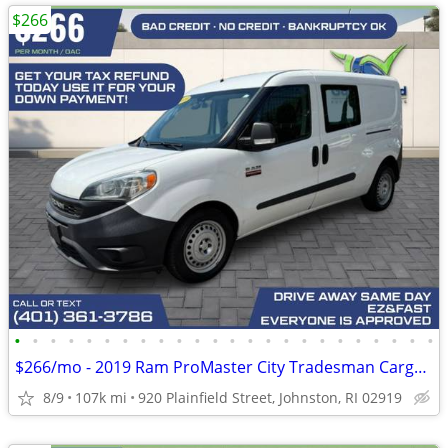
$266
•
•
•
•
•
•
•
•
•
•
•
•
•
•
•
•
•
•
•
•
•
•
•
•
$266/mo - 2019 Ram ProMaster City Tradesman Cargo Van 4D
8/9
107k mi
920 Plainfield Street, Johnston, RI 02919