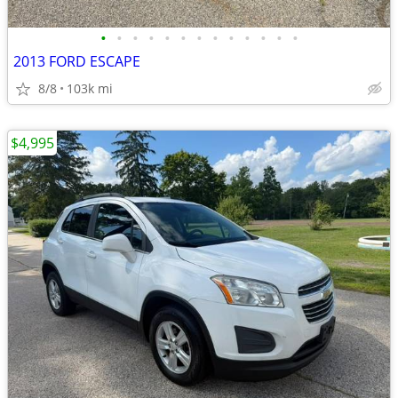
•
•
•
•
•
•
•
•
•
•
•
•
•
2013 FORD ESCAPE
8/8
103k mi
$4,995