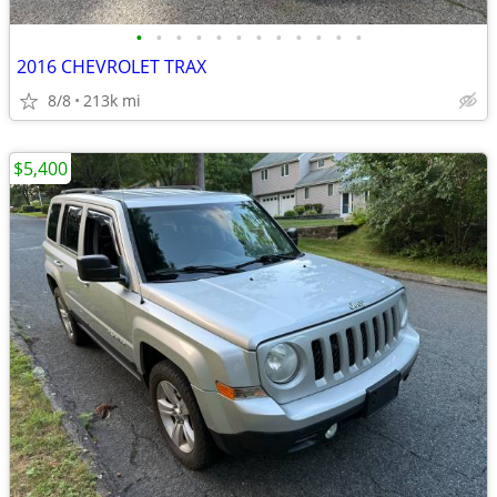
•
•
•
•
•
•
•
•
•
•
•
•
2016 CHEVROLET TRAX
8/8
213k mi
$5,400