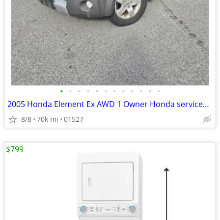
•
•
•
•
•
•
•
•
•
•
•
•
2005 Honda Element Ex AWD 1 Owner Honda serviced Low miles!
8/8
70k mi
01527
$799