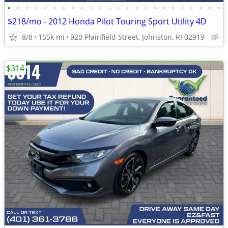
•
•
•
•
•
•
•
•
•
•
•
•
•
•
•
•
•
•
•
•
•
•
•
•
$218/mo - 2012 Honda Pilot Touring Sport Utility 4D
8/8
155k mi
920 Plainfield Street, Johnston, RI 02919
$314