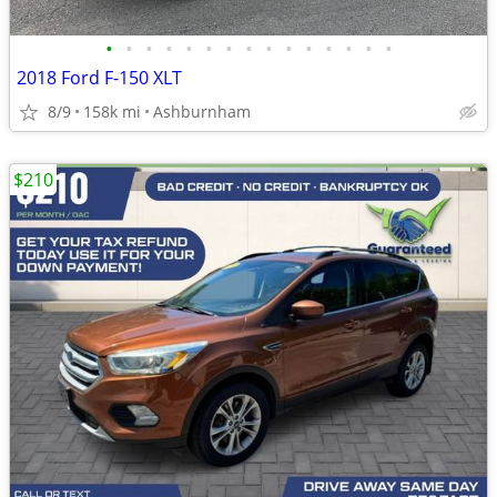
•
•
•
•
•
•
•
•
•
•
•
•
•
•
•
2018 Ford F-150 XLT
8/9
158k mi
Ashburnham
$210