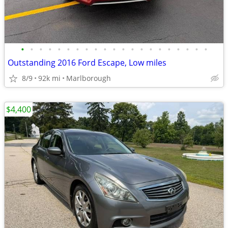
•
•
•
•
•
•
•
•
•
•
•
•
•
•
•
•
•
•
•
•
•
Outstanding 2016 Ford Escape, Low miles
8/9
92k mi
Marlborough
$4,400