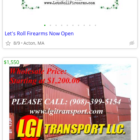
•
•
•
•
•
•
•
•
•
•
Let's Roll Firearms Now Open
8/9
Acton, MA
$1,550