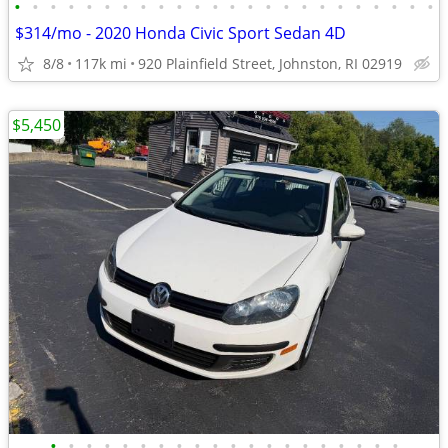
•
•
•
•
•
•
•
•
•
•
•
•
•
•
•
•
•
•
•
•
•
•
•
•
$314/mo - 2020 Honda Civic Sport Sedan 4D
8/8
117k mi
920 Plainfield Street, Johnston, RI 02919
$5,450
•
•
•
•
•
•
•
•
•
•
•
•
•
•
•
•
•
•
•
•