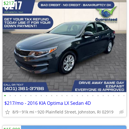
$217
•
•
•
•
•
•
•
•
•
•
•
•
•
•
•
•
•
•
•
•
•
•
•
•
$217/mo - 2016 KIA Optima LX Sedan 4D
8/9
91k mi
920 Plainfield Street, Johnston, RI 02919