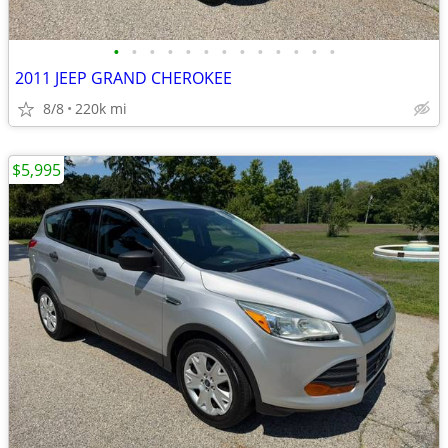
•
•
•
•
•
•
•
•
•
•
•
•
•
2011 JEEP GRAND CHEROKEE
8/8
220k mi
$5,995