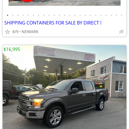
•
•
•
•
•
•
•
•
•
•
•
•
•
•
•
•
•
•
•
•
•
•
•
SHIPPING CONTAINERS FOR SALE BY DIRECT !
8/9
NEWARK
$16,995