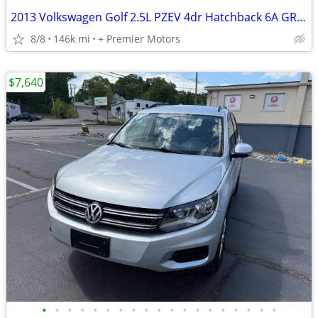
2013 Volkswagen Golf 2.5L PZEV 4dr Hatchback 6A GREAT PRICES!FINANCING IS AVAILA
8/8
146k mi
+ Premier Motors
$7,640
•
•
•
•
•
•
•
•
•
•
•
•
•
•
•
•
•
•
•