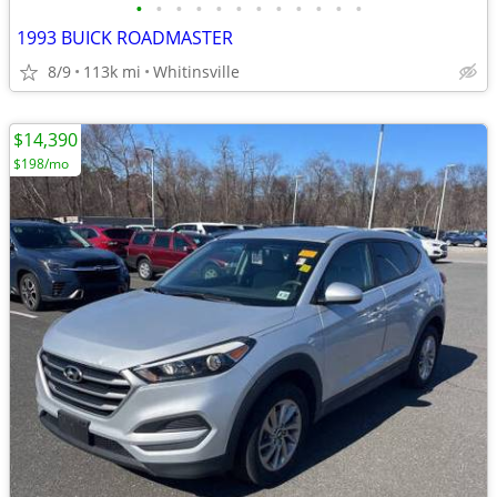
•
•
•
•
•
•
•
•
•
•
•
•
1993 BUICK ROADMASTER
8/9
113k mi
Whitinsville
$14,390
$198/mo