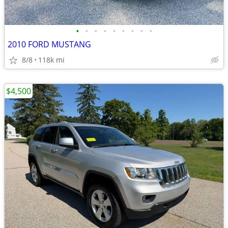
•
•
•
•
•
•
•
•
•
2010 FORD MUSTANG
8/8
118k mi
$4,500