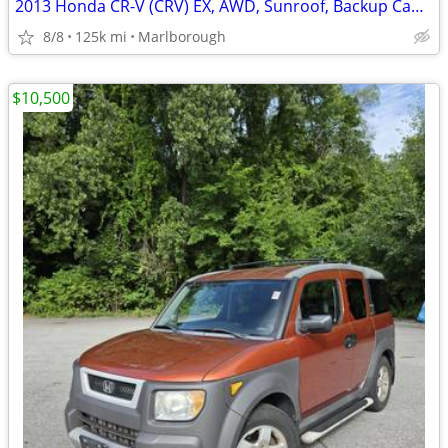
2013 Honda CR-V (CRV) EX, AWD, Sunroof, Backup Camera
8/8
125k mi
Marlborough
$10,500