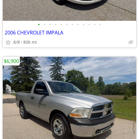
•
•
•
•
•
•
•
•
•
•
•
•
2006 CHEVROLET IMPALA
8/8
80k mi
$6,900