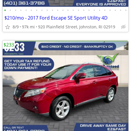
•
•
•
•
•
•
•
•
•
•
•
•
•
•
•
•
•
•
•
•
•
•
•
•
$210/mo - 2017 Ford Escape SE Sport Utility 4D
8/9
97k mi
920 Plainfield Street, Johnston, RI 02919
$233