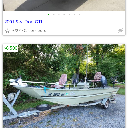
•
•
•
•
•
•
•
2001 Sea Doo GTI
6/27
Greensboro
$6,500