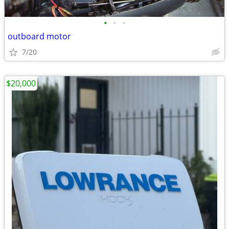
•
•
•
outboard motor
7/20
$20,000