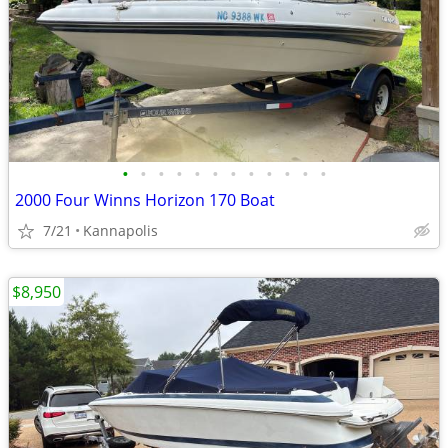
•
•
•
•
•
•
•
•
•
•
•
•
2000 Four Winns Horizon 170 Boat
7/21
Kannapolis
$8,950