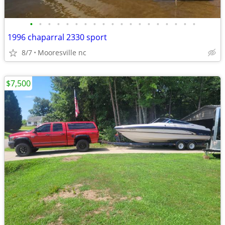
•
•
•
•
•
•
•
•
•
•
•
•
•
•
•
•
•
•
•
1996 chaparral 2330 sport
8/7
Mooresville nc
$7,500