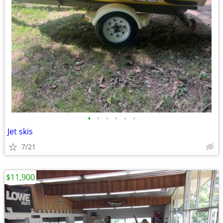
•
•
•
•
•
•
Jet skis
7/21
$11,900