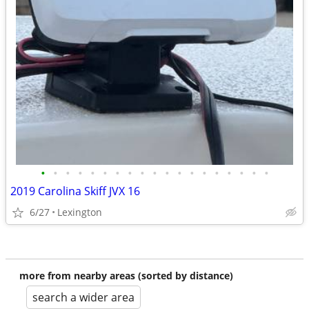
•
•
•
•
•
•
•
•
•
•
•
•
•
•
•
•
•
•
•
2019 Carolina Skiff JVX 16
6/27
Lexington
more from nearby areas (sorted by distance)
search a wider area