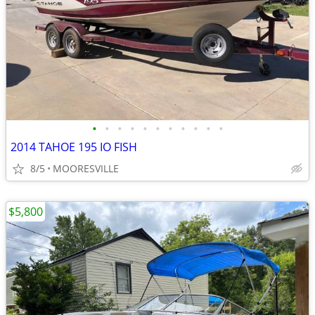
•
•
•
•
•
•
•
•
•
•
•
2014 TAHOE 195 IO FISH
8/5
MOORESVILLE
$5,800