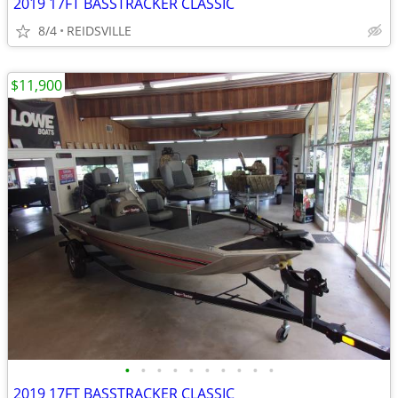
2019 17FT BASSTRACKER CLASSIC
8/4
REIDSVILLE
$11,900
•
•
•
•
•
•
•
•
•
•
2019 17FT BASSTRACKER CLASSIC