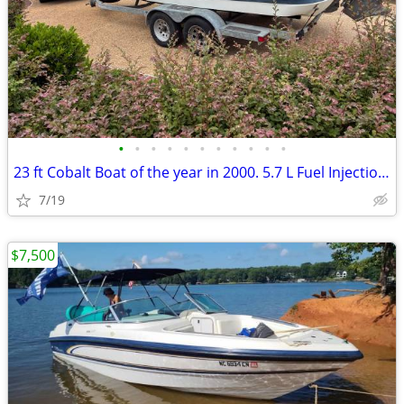
•
•
•
•
•
•
•
•
•
•
•
23 ft Cobalt Boat of the year in 2000. 5.7 L Fuel Injection. New gps
7/19
$7,500