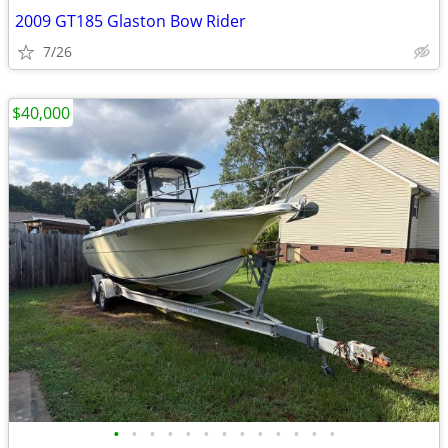
2009 GT185 Glaston Bow Rider
7/26
$40,000
•
•
•
•
•
•
•
•
•
•
•
•
•