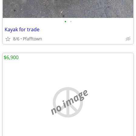
•
•
Kayak for trade
8/6
Pfafftown
$6,900
no image