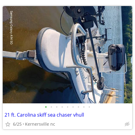
•
•
•
•
•
•
•
•
•
21 ft. Carolina skiff sea chaser vhull
6/25
Kernersville nc