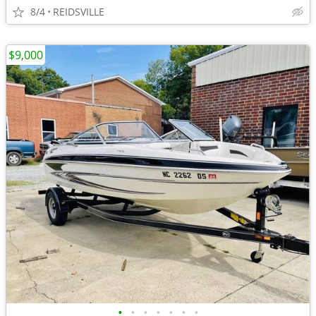
8/4
REIDSVILLE
$9,000
•
•
•
•
•
•
•