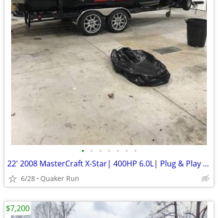
•
•
•
•
•
•
•
22' 2008 MasterCraft X-Star| 400HP 6.0L| Plug & Play Ballast | 856712
6/28
Quaker Run
$7,200