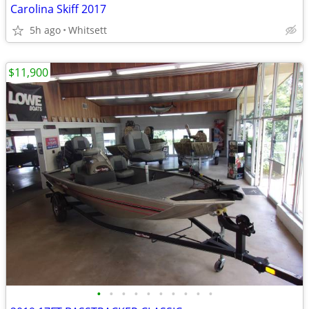
Carolina Skiff 2017
5h ago
Whitsett
$11,900
•
•
•
•
•
•
•
•
•
•