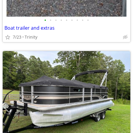
•
•
•
•
•
•
•
•
•
Boat trailer and extras
7/23
Trinity