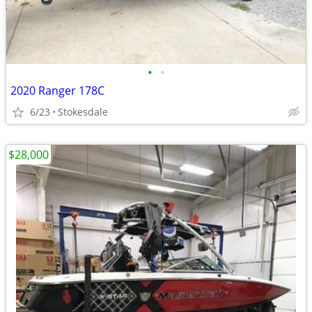
•
•
2020 Ranger 178C
6/23
Stokesdale
$28,000