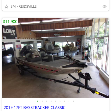
8/4
REIDSVILLE
$11,900
•
•
•
•
•
•
•
•
•
2019 17FT BASSTRACKER CLASSIC