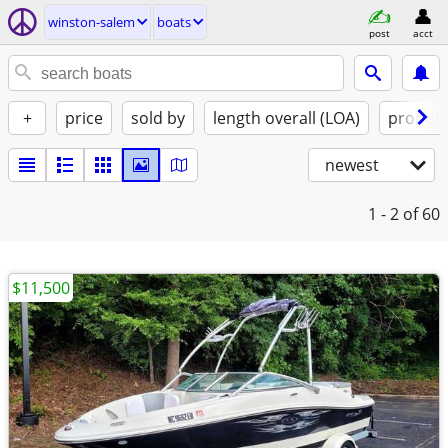
winston-salem
boats
post
acct
+
price
sold by
length overall (LOA)
propuls
newest
1 - 2
of 60
$11,500