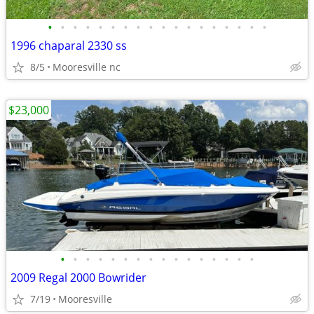
•
•
•
•
•
•
•
•
•
•
•
•
•
•
•
•
•
•
1996 chaparal 2330 ss
8/5
Mooresville nc
$23,000
•
•
•
•
•
•
•
•
•
•
•
•
•
•
•
•
2009 Regal 2000 Bowrider
7/19
Mooresville