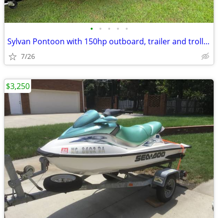
•
•
•
•
•
Sylvan Pontoon with 150hp outboard, trailer and trolling motor
7/26
$3,250