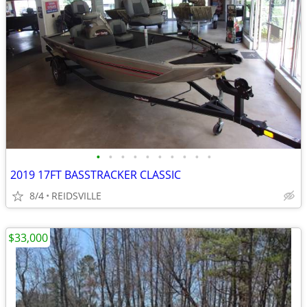
•
•
•
•
•
•
•
•
•
•
2019 17FT BASSTRACKER CLASSIC
8/4
REIDSVILLE
$33,000