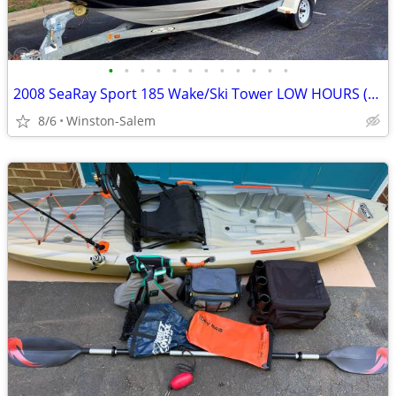
•
•
•
•
•
•
•
•
•
•
•
•
2008 SeaRay Sport 185 Wake/Ski Tower LOW HOURS (sea-ray speed boat)
8/6
Winston-Salem