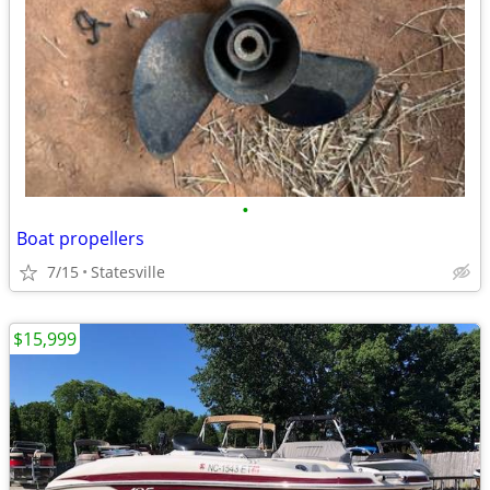
•
Boat propellers
7/15
Statesville
$15,999