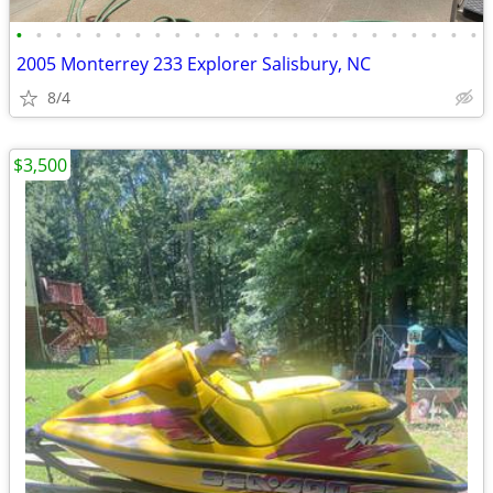
•
•
•
•
•
•
•
•
•
•
•
•
•
•
•
•
•
•
•
•
•
•
•
•
2005 Monterrey 233 Explorer Salisbury, NC
8/4
$3,500