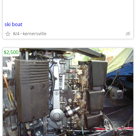
ski boat
8/4
kernersville
$2,500