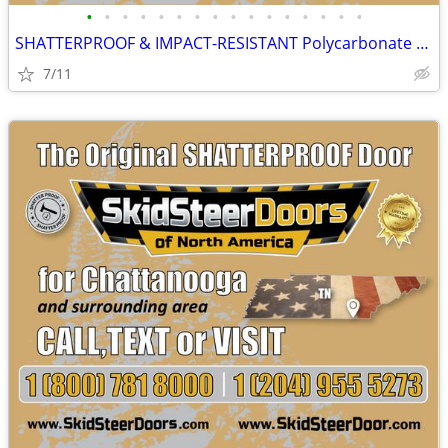
•
•
•
•
•
•
•
•
•
•
•
•
•
•
•
•
SHATTERPROOF & IMPACT-RESISTANT Polycarbonate Skid Steer Door Kits
7/11