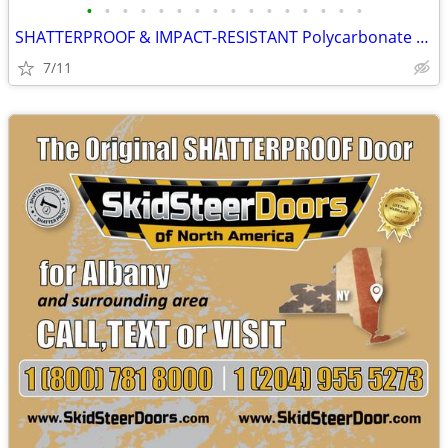
•
•
•
•
•
•
•
•
•
•
•
•
•
•
•
•
SHATTERPROOF & IMPACT-RESISTANT Polycarbonate Skid Steer Door Kits
7/11