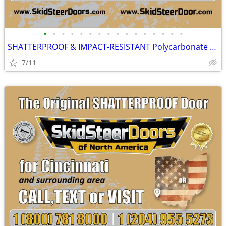
•
•
•
•
•
•
•
•
•
•
•
•
•
•
•
•
SHATTERPROOF & IMPACT-RESISTANT Polycarbonate Skid Steer Door Kits
7/11