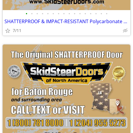
•
•
•
•
•
•
•
•
•
•
•
•
•
•
•
•
SHATTERPROOF & IMPACT-RESISTANT Polycarbonate Skid Steer Door Kits
7/11