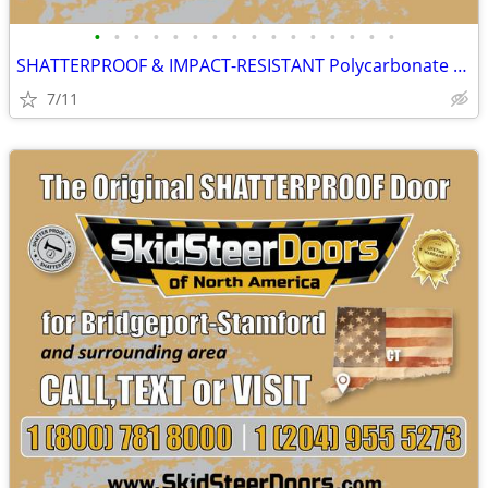
•
•
•
•
•
•
•
•
•
•
•
•
•
•
•
•
SHATTERPROOF & IMPACT-RESISTANT Polycarbonate Skid Steer Door Kits
7/11