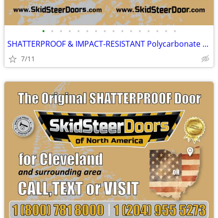
•
•
•
•
•
•
•
•
•
•
•
•
•
•
•
•
SHATTERPROOF & IMPACT-RESISTANT Polycarbonate Skid Steer Door Kits
7/11