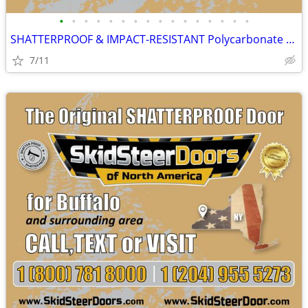
•
•
•
•
•
•
•
•
•
•
•
•
•
•
•
•
SHATTERPROOF & IMPACT-RESISTANT Polycarbonate Skid Steer Door Kits
7/11