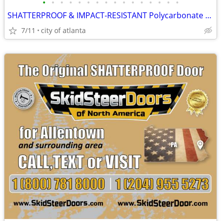
•
•
•
•
•
•
•
•
•
•
•
•
•
•
•
•
SHATTERPROOF & IMPACT-RESISTANT Polycarbonate Skid Steer Door Kits
7/11
city of atlanta