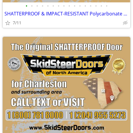
•
•
•
•
•
•
•
•
•
•
•
•
•
•
•
•
SHATTERPROOF & IMPACT-RESISTANT Polycarbonate Skid Steer Door Kits
7/11