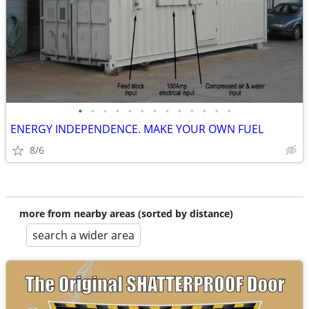
•
•
•
•
•
•
•
•
•
•
•
•
•
ENERGY INDEPENDENCE. MAKE YOUR OWN FUEL
8/6
more from nearby areas (sorted by distance)
search a wider area