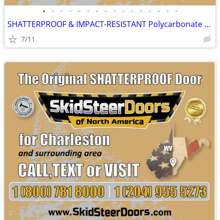
•
•
•
•
•
•
•
•
•
•
•
•
•
•
•
•
SHATTERPROOF & IMPACT-RESISTANT Polycarbonate Skid Steer Door Kits
7/11