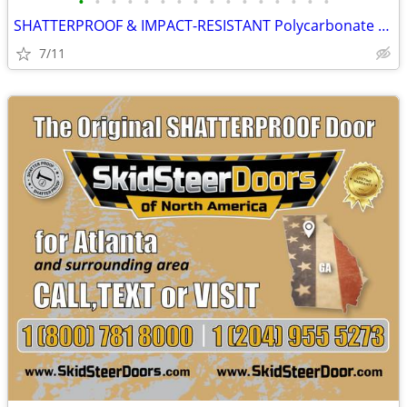
•
•
•
•
•
•
•
•
•
•
•
•
•
•
•
•
SHATTERPROOF & IMPACT-RESISTANT Polycarbonate Skid Steer Door Kits
7/11