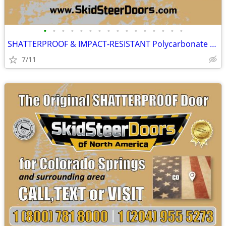
•
•
•
•
•
•
•
•
•
•
•
•
•
•
•
•
SHATTERPROOF & IMPACT-RESISTANT Polycarbonate Skid Steer Door Kits
7/11