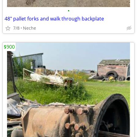
•
48" pallet forks and walk through backplate
7/8
Neche
$900