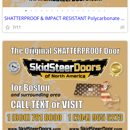
•
•
•
•
•
•
•
•
•
•
•
•
•
•
•
•
SHATTERPROOF & IMPACT-RESISTANT Polycarbonate Skid Steer Door Kits
7/11