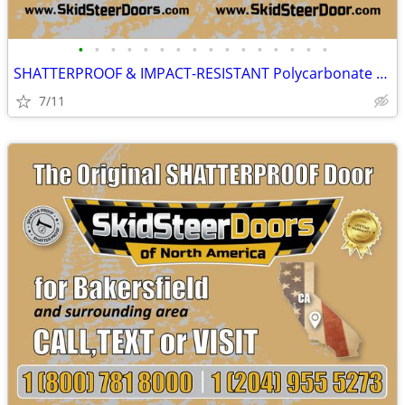
•
•
•
•
•
•
•
•
•
•
•
•
•
•
•
•
SHATTERPROOF & IMPACT-RESISTANT Polycarbonate Skid Steer Door Kits
7/11