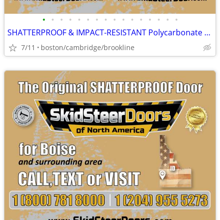
•
•
•
•
•
•
•
•
•
•
•
•
•
•
•
•
SHATTERPROOF & IMPACT-RESISTANT Polycarbonate Skid Steer Door Kits
7/11
boston/cambridge/brookline