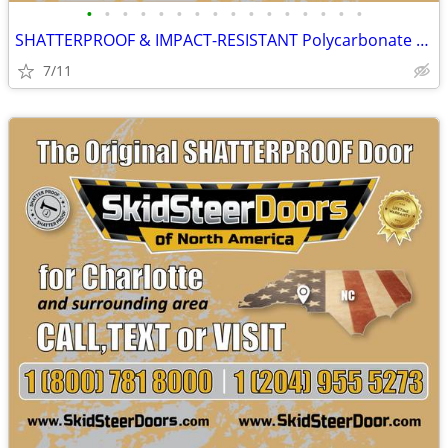
•
•
•
•
•
•
•
•
•
•
•
•
•
•
•
•
SHATTERPROOF & IMPACT-RESISTANT Polycarbonate Skid Steer Door Kits
7/11