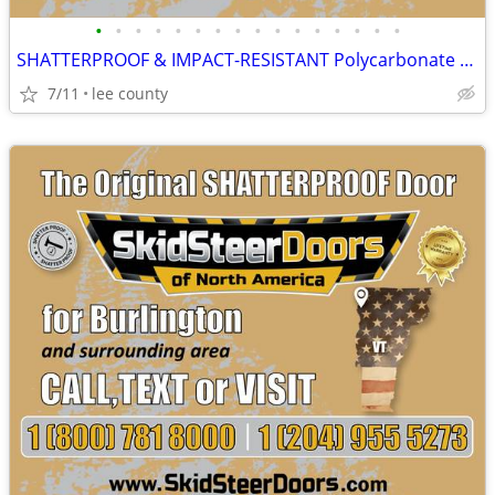
•
•
•
•
•
•
•
•
•
•
•
•
•
•
•
•
SHATTERPROOF & IMPACT-RESISTANT Polycarbonate Skid Steer Door Kits
7/11
lee county