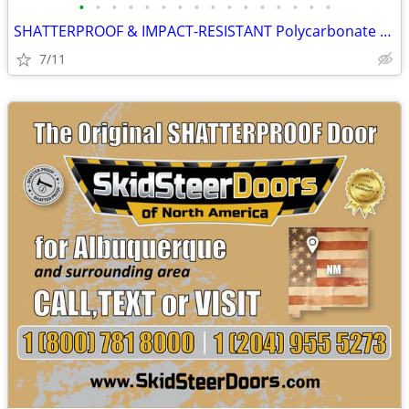
•
•
•
•
•
•
•
•
•
•
•
•
•
•
•
•
SHATTERPROOF & IMPACT-RESISTANT Polycarbonate Skid Steer Door Kits
7/11