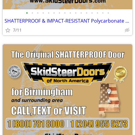
•
•
•
•
•
•
•
•
•
•
•
•
•
•
•
•
SHATTERPROOF & IMPACT-RESISTANT Polycarbonate Skid Steer Door Kits
7/11