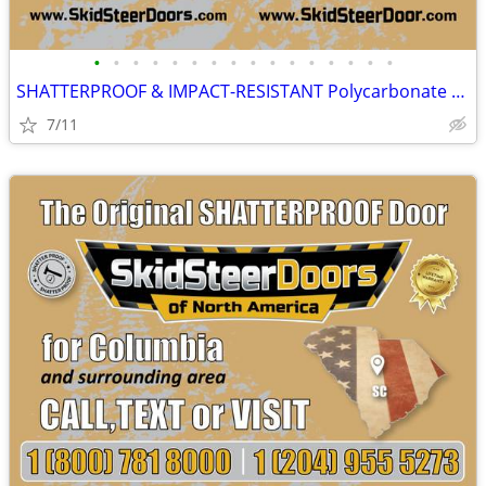
•
•
•
•
•
•
•
•
•
•
•
•
•
•
•
•
SHATTERPROOF & IMPACT-RESISTANT Polycarbonate Skid Steer Door Kits
7/11