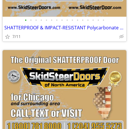
•
•
•
•
•
•
•
•
•
•
•
•
•
•
•
•
SHATTERPROOF & IMPACT-RESISTANT Polycarbonate Skid Steer Door Kits
7/11