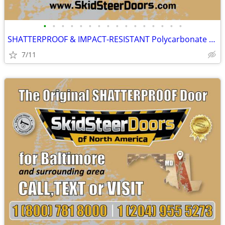
•
•
•
•
•
•
•
•
•
•
•
•
•
•
•
•
SHATTERPROOF & IMPACT-RESISTANT Polycarbonate Skid Steer Door Kits
7/11