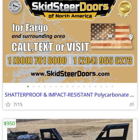
•
•
•
•
•
•
•
•
•
•
•
•
•
•
•
•
SHATTERPROOF & IMPACT-RESISTANT Polycarbonate Skid Steer Door Kits
7/15
$950