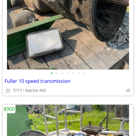
•
•
•
•
•
•
•
Fuller 10 speed transmission
7/17
Neche ND
$900