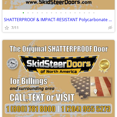
•
•
•
•
•
•
•
•
•
•
•
•
•
•
•
•
SHATTERPROOF & IMPACT-RESISTANT Polycarbonate Skid Steer Door Kits
7/11