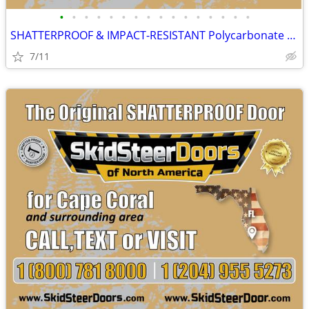
•
•
•
•
•
•
•
•
•
•
•
•
•
•
•
•
SHATTERPROOF & IMPACT-RESISTANT Polycarbonate Skid Steer Door Kits
7/11