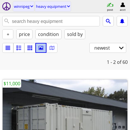
winnipeg
heavy equipment
post
acct
+
price
condition
sold by
newest
1 - 2
of 60
$11,000