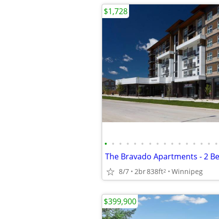
$1,728
•
•
•
•
•
•
•
•
•
•
•
•
•
•
•
•
8/7
2br
838ft
Winnipeg
2
$399,900