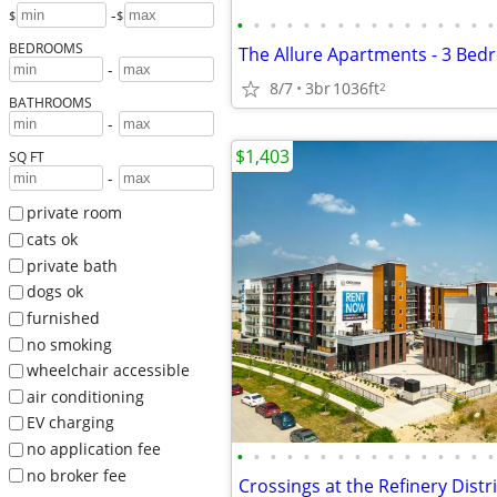
-
$
$
•
•
•
•
•
•
•
•
•
•
•
•
•
•
•
•
BEDROOMS
The Allure Apartments - 3 Bedr
-
8/7
3br
1036ft
2
BATHROOMS
-
$1,403
SQ FT
-
private room
cats ok
private bath
dogs ok
furnished
no smoking
wheelchair accessible
air conditioning
EV charging
no application fee
•
•
•
•
•
•
•
•
•
•
•
•
•
•
•
•
no broker fee