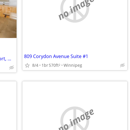
no image
809 Corydon Avenue Suite #1
Vacation Condo for rent at Elkhorn Resort, Manitoba
8/4
1br
570ft
Winnipeg
2
no image