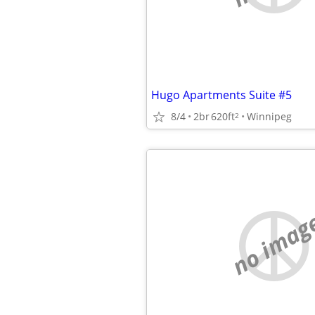
Hugo Apartments Suite #5
8/4
2br
620ft
Winnipeg
2
no imag