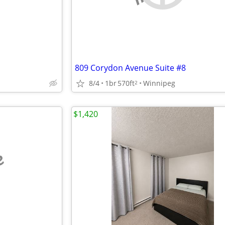
809 Corydon Avenue Suite #8
8/4
1br
570ft
Winnipeg
2
$1,420
e