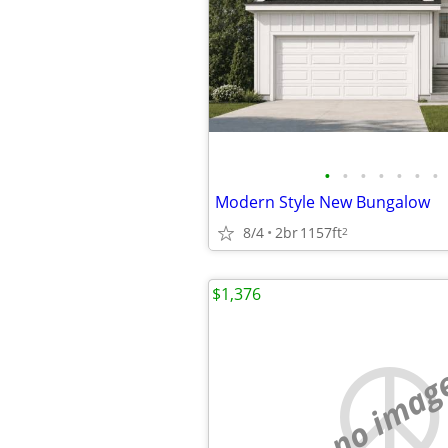
•
•
•
•
•
•
•
Modern Style New Bungalow
8/4
2br
1157ft
2
$1,376
no imag