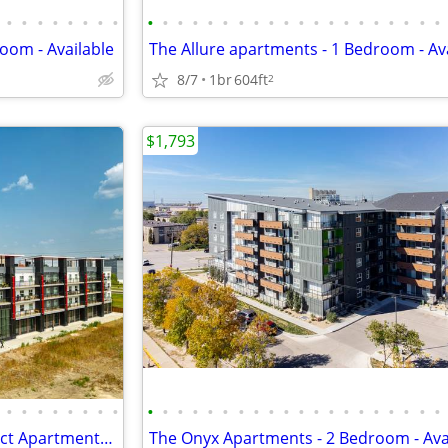
•
•
•
•
•
•
•
•
•
•
•
•
•
•
•
•
•
•
•
•
•
•
•
•
•
•
•
•
oom - Available
The Allure apartments - 1 Bedroom - Av
8/7
1br
604ft
2
$1,793
•
•
•
•
•
•
•
•
•
•
•
•
•
•
•
•
•
•
•
•
•
•
•
•
•
•
•
•
Crossings at the Refinery District Apartments - Studio - Available