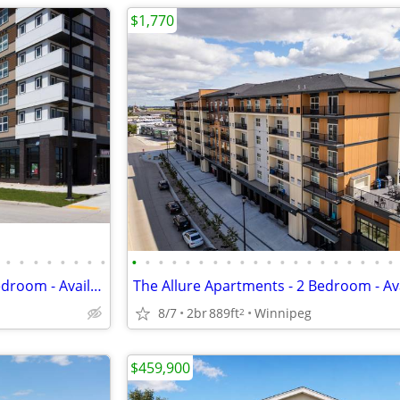
$1,770
•
•
•
•
•
•
•
•
•
•
•
•
•
•
•
•
•
•
•
•
•
•
•
•
•
•
•
•
The Bravado Apartments - 2 Bedroom - Available Now
8/7
2br
889ft
Winnipeg
2
$459,900