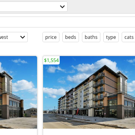
est
price
beds
baths
type
cats
$1,554