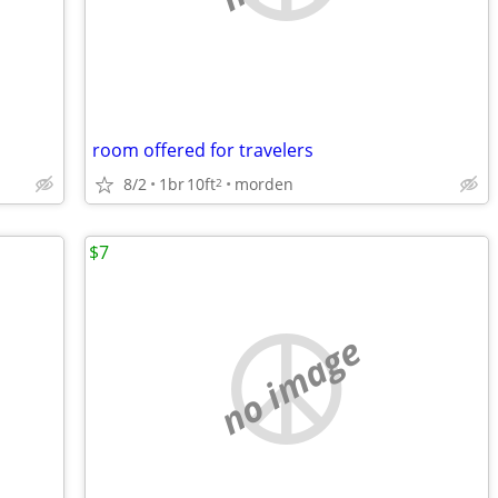
room offered for travelers
8/2
1br
10ft
morden
2
$7
no image