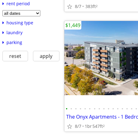
rent period
8/7
383ft
2
housing type
$1,449
laundry
parking
reset
apply
•
•
•
•
•
•
•
•
•
•
•
•
•
•
•
•
8/7
1br
547ft
2