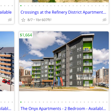
•
•
•
•
•
•
•
•
•
•
•
•
•
•
•
•
•
•
•
•
•
•
•
•
•
•
•
•
ailable
Crossings at the Refinery District Apartments - 1 Bedroom - Available
8/7
1br
607ft
2
$1,664
•
•
•
•
•
•
•
•
•
•
•
•
•
•
•
•
•
•
•
•
•
•
•
•
•
•
•
•
The Onyx Apartments - 2 Bedroom - Available Now
The Onyx Apartments - 2 Bedroom - Available Now