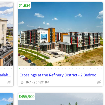
$1,834
•
•
•
•
•
•
•
•
•
•
•
•
•
•
•
•
•
•
•
•
•
•
•
•
•
•
•
•
The Allure Apartments - 2 Bedroom - Available Now
Crossings at the Refinery District - 2 Bedroom - Available Now
8/7
2br
891ft
2
$455,900