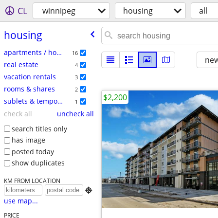
CL
winnipeg
housing
all
housing
apartments / housing for rent
16
new
real estate
4
vacation rentals
3
rooms & shares
2
$2,200
sublets & temporary
1
check all
uncheck all
search titles only
has image
posted today
show duplicates
KM FROM LOCATION

use map...
PRICE