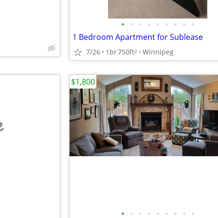
•
•
•
•
•
•
•
•
•
1 Bedroom Apartment for Sublease
7/26
1br
750ft
Winnipeg
2
$1,800
e
•
•
•
•
•
•
•
•
•