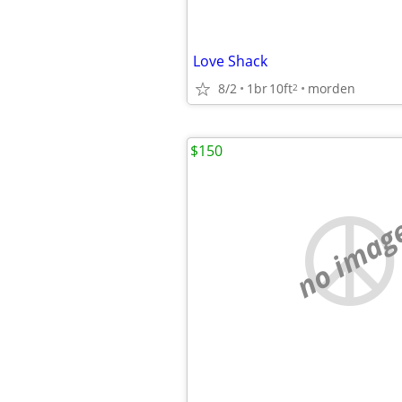
Love Shack
8/2
1br
10ft
morden
2
$150
no imag