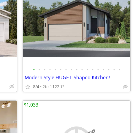
•
•
•
•
•
•
•
•
•
•
•
•
•
•
•
•
•
Modern Style HUGE L Shaped Kitchen!
8/4
2br
1122ft
2
$1,033