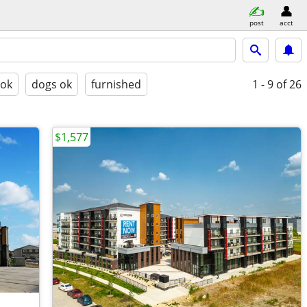
post
acct
 ok
dogs ok
furnished
1 - 9
of 26
$1,577