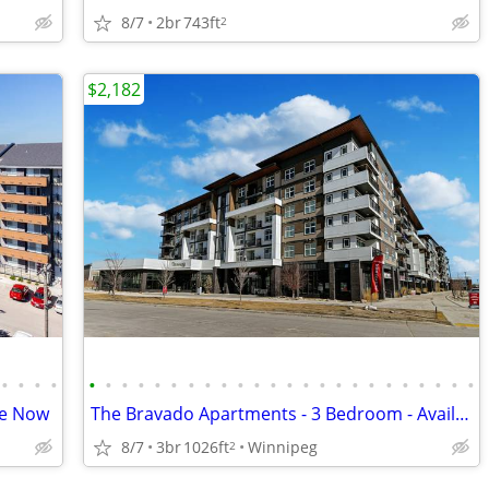
8/7
2br
743ft
2
$2,182
•
•
•
•
•
•
•
•
•
•
•
•
•
•
•
•
•
•
•
•
•
•
•
•
•
•
•
•
le Now
The Bravado Apartments - 3 Bedroom - Available Now
8/7
3br
1026ft
Winnipeg
2