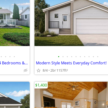
•
•
•
•
•
•
•
•
•
•
•
•
•
•
Move-In Ready Bungalow with 4 Bedrooms & Lovely Low Maintenance Backya
Modern Style Meets Everyday Comfort!
8/4
2br
1157ft
2
$1,400