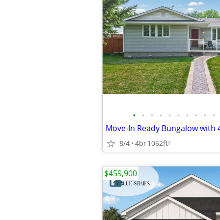
•
•
•
•
•
•
•
•
•
•
8/4
4br
1062ft
2
$459,900