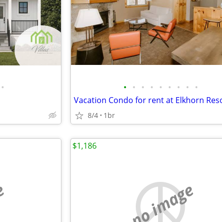
•
•
•
•
•
•
•
•
•
•
8/4
1br
$1,186
e
no image