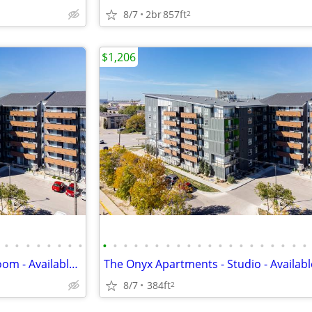
8/7
2br
857ft
2
$1,206
•
•
•
•
•
•
•
•
•
•
•
•
•
•
•
•
•
•
•
•
•
•
•
•
•
•
•
•
The Onyx Apartments - 1 Bedroom - Available Now
The Onyx Apartments - Studio - Availab
8/7
384ft
2