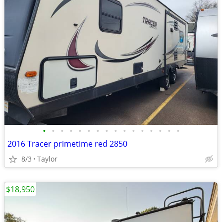
•
•
•
•
•
•
•
•
•
•
•
•
•
•
•
•
2016 Tracer primetime red 2850
8/3
Taylor
$18,950