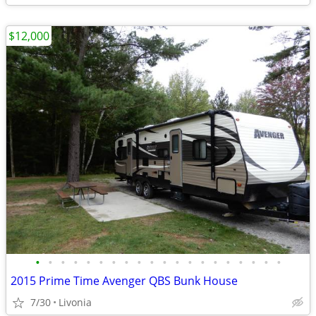
$12,000
•
•
•
•
•
•
•
•
•
•
•
•
•
•
•
•
•
•
•
•
2015 Prime Time Avenger QBS Bunk House
7/30
Livonia