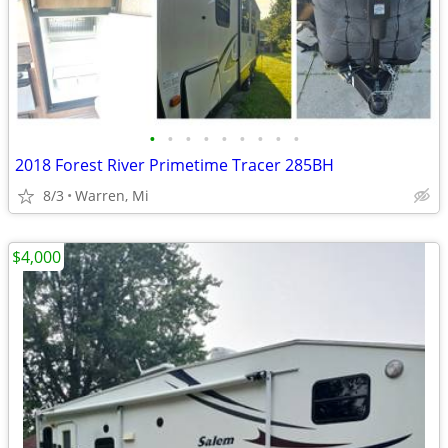
•
•
•
•
•
•
•
•
•
2018 Forest River Primetime Tracer 285BH
8/3
Warren, Mi
$4,000