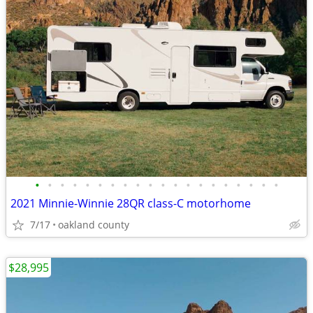
•
•
•
•
•
•
•
•
•
•
•
•
•
•
•
•
•
•
•
•
2021 Minnie-Winnie 28QR class-C motorhome
7/17
oakland county
$28,995