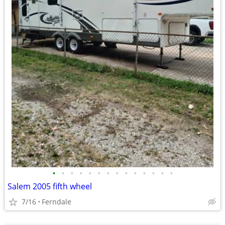
•
•
•
•
•
•
•
•
•
•
•
•
•
•
Salem 2005 fifth wheel
7/16
Ferndale