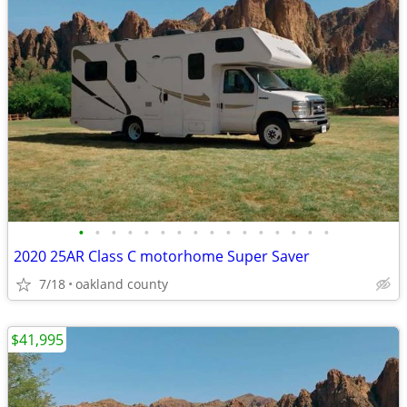
•
•
•
•
•
•
•
•
•
•
•
•
•
•
•
•
2020 25AR Class C motorhome Super Saver
7/18
oakland county
$41,995