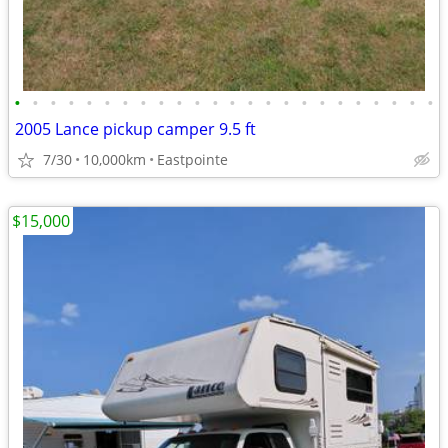
•
•
•
•
•
•
•
•
•
•
•
•
•
•
•
•
•
•
•
•
•
•
•
•
2005 Lance pickup camper 9.5 ft
7/30
10,000km
Eastpointe
$15,000