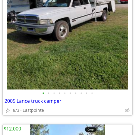
•
•
•
•
•
•
•
•
•
•
2005 Lance truck camper
8/3
Eastpointe
$12,000