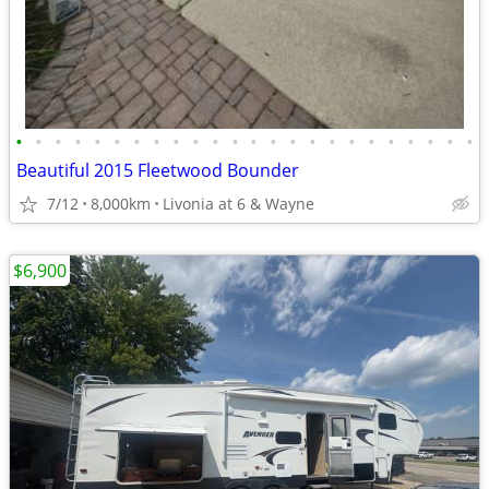
•
•
•
•
•
•
•
•
•
•
•
•
•
•
•
•
•
•
•
•
•
•
•
•
Beautiful 2015 Fleetwood Bounder
7/12
8,000km
Livonia at 6 & Wayne
$6,900