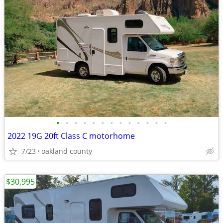
•
•
•
•
•
•
•
•
•
•
•
•
•
2022 19G 20ft Class C motorhome
7/23
oakland county
$30,995