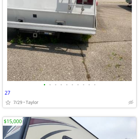
•
•
•
•
•
•
•
•
•
•
27
7/29
Taylor
$15,000