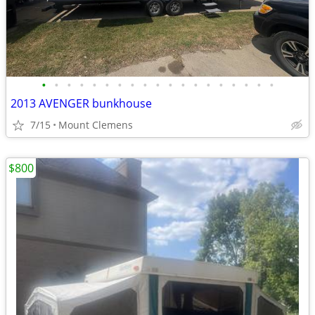
•
•
•
•
•
•
•
•
•
•
•
•
•
•
•
•
•
•
•
2013 AVENGER bunkhouse
7/15
Mount Clemens
$800