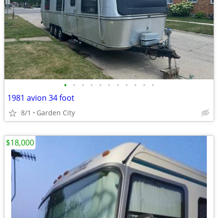
•
•
•
•
•
•
•
•
•
•
•
1981 avion 34 foot
8/1
Garden City
$18,000