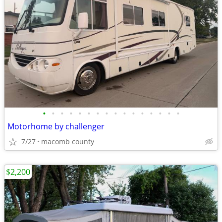
•
•
•
•
•
•
•
•
•
•
•
•
•
•
•
•
Motorhome by challenger
7/27
macomb county
$2,200