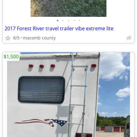
•
•
•
•
•
2017 Forest River travel trailer vibe extreme lite
8/5
macomb county
$1,500