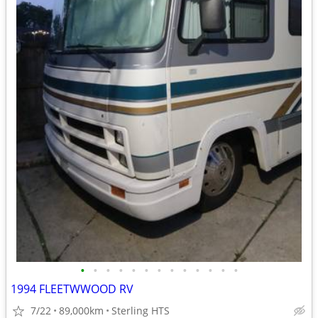
•
•
•
•
•
•
•
•
•
•
•
•
•
1994 FLEETWWOOD RV
7/22
89,000km
Sterling HTS