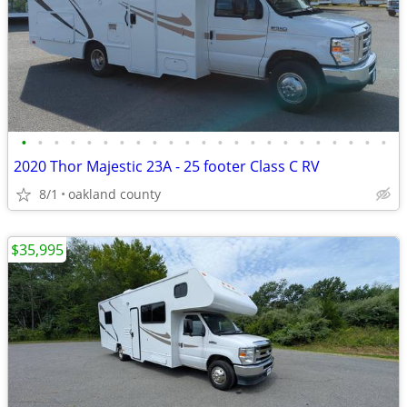
•
•
•
•
•
•
•
•
•
•
•
•
•
•
•
•
•
•
•
•
•
•
•
2020 Thor Majestic 23A - 25 footer Class C RV
8/1
oakland county
$35,995