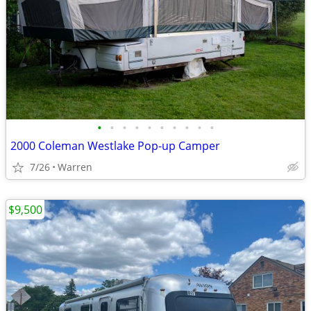
•
•
•
•
•
•
•
•
•
•
2000 Coleman Westlake Pop-up Camper
7/26
Warren
$9,500