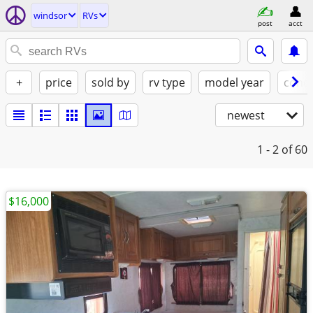
windsor
RVs
post
acct
+
price
sold by
rv type
model year
condi
newest
1 - 2
of 60
$16,000