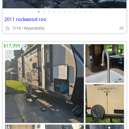
•
•
•
•
•
•
•
•
•
•
•
2011 rockwood roo
7/14
Wyandotte
$17,999