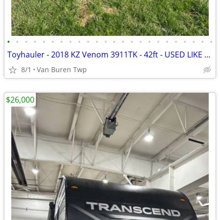
•
•
•
•
•
•
•
•
•
•
•
•
•
•
•
•
•
•
•
•
•
•
•
•
Toyhauler - 2018 KZ Venom 3911TK - 42ft - USED LIKE NEW - MUST SEE
8/1
Van Buren Twp
$26,000