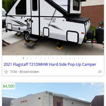
•
•
•
•
•
•
•
•
•
•
•
•
•
•
•
2021 Flagstaff T21DMHW Hard-Side Pop-Up Camper
7/30
Brownstown
$4,500