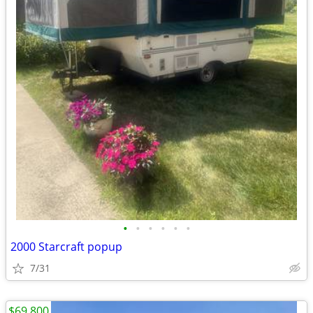
•
•
•
•
•
•
2000 Starcraft popup
7/31
$69,800