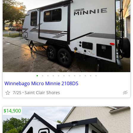
•
•
•
•
•
•
•
•
•
•
•
•
Winnebago Micro Minnie 2108DS
7/25
Saint Clair Shores
$14,900