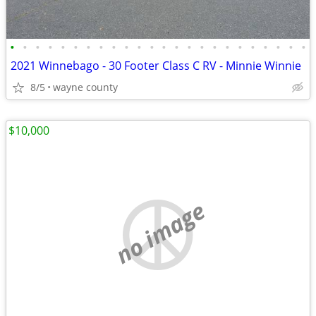
•
•
•
•
•
•
•
•
•
•
•
•
•
•
•
•
•
•
•
•
•
•
•
•
2021 Winnebago - 30 Footer Class C RV - Minnie Winnie
8/5
wayne county
$10,000
no image