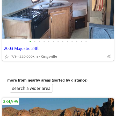
•
•
•
•
•
•
•
•
•
•
•
•
•
2003 Majestic 24ft
7/9
220,000km
Kingsville
more from nearby areas (sorted by distance)
search a wider area
$34,995