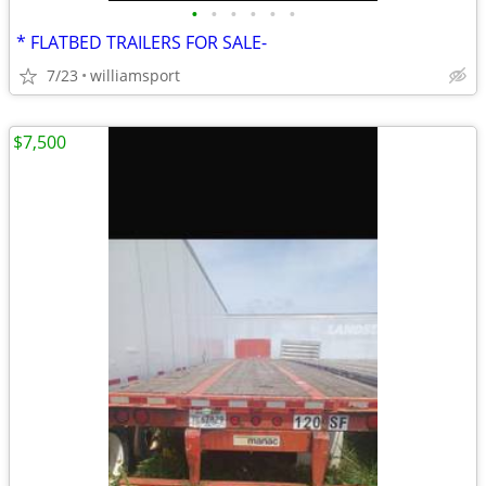
•
•
•
•
•
•
* FLATBED TRAILERS FOR SALE-
7/23
williamsport
$7,500