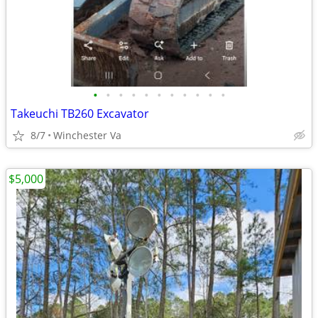
•
•
•
•
•
•
•
•
•
•
•
Takeuchi TB260 Excavator
8/7
Winchester Va
$5,000