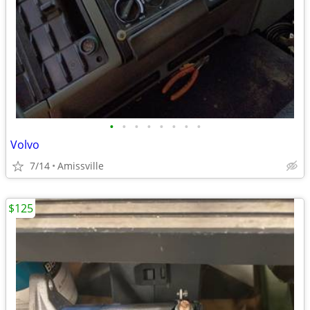
•
•
•
•
•
•
•
•
Volvo
7/14
Amissville
$125