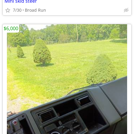
Mini skid steer
7/30
Broad Run
$6,000