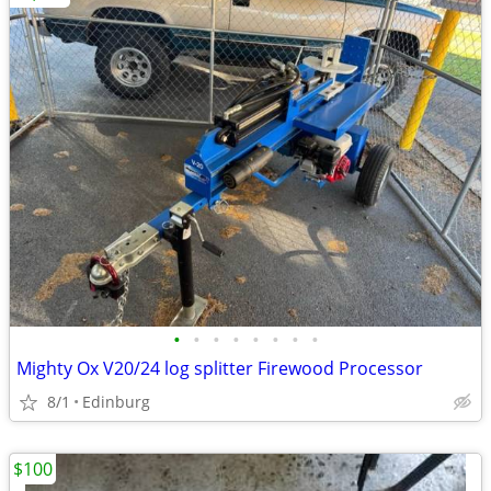
•
•
•
•
•
•
•
•
Mighty Ox V20/24 log splitter Firewood Processor
8/1
Edinburg
$100