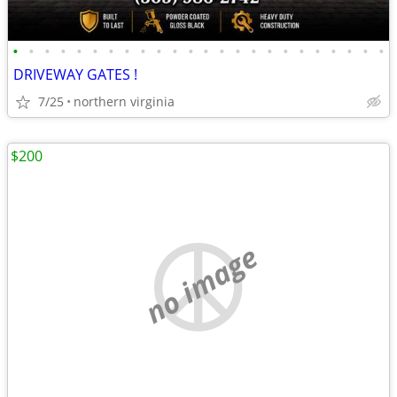
•
•
•
•
•
•
•
•
•
•
•
•
•
•
•
•
•
•
•
•
•
•
•
•
DRIVEWAY GATES !
7/25
northern virginia
$200
no image