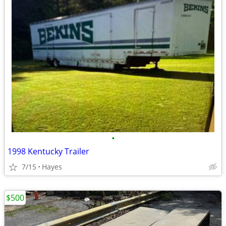
•
1998 Kentucky Trailer
7/15
Hayes
$500