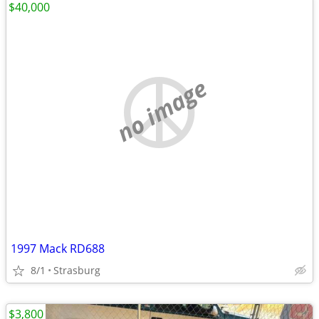
$40,000
no image
1997 Mack RD688
8/1
Strasburg
$3,800