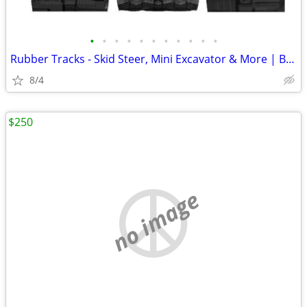
•
•
•
•
•
•
•
•
•
•
•
Rubber Tracks - Skid Steer, Mini Excavator & More | Best Prices
8/4
$250
no image