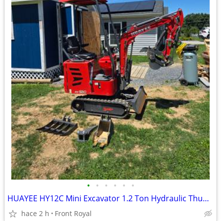
•
•
•
•
•
•
HUAYEE HY12C Mini Excavator 1.2 Ton Hydraulic Thumb
hace 2 h
Front Royal