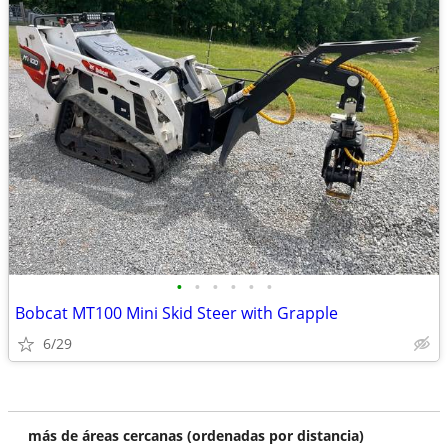
•
•
•
•
•
•
Bobcat MT100 Mini Skid Steer with Grapple
6/29
más de áreas cercanas (ordenadas por distancia)