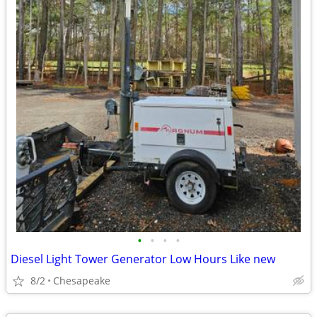
•
•
•
•
Diesel Light Tower Generator Low Hours Like new
8/2
Chesapeake