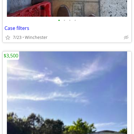
•
•
•
•
Case filters
7/23
Winchester
$3,500