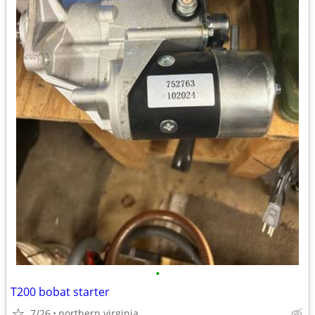
•
T200 bobat starter
7/26
northern virginia