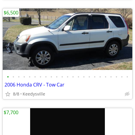
$6,500
•
•
•
•
•
•
•
•
•
•
•
•
•
•
•
•
•
•
•
•
•
•
•
2006 Honda CRV - Tow Car
8/8
Keedysville
$7,700