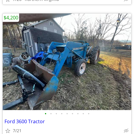
$4,200
•
•
•
•
•
•
•
•
•
Ford 3600 Tractor
7/21