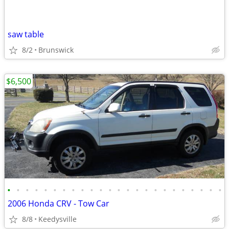
saw table
8/2
Brunswick
$6,500
•
•
•
•
•
•
•
•
•
•
•
•
•
•
•
•
•
•
•
•
•
•
•
•
2006 Honda CRV - Tow Car
8/8
Keedysville