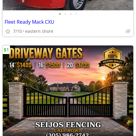
•
•
•
•
Fleet Ready Mack CXU
7/10
eastern shore
$1