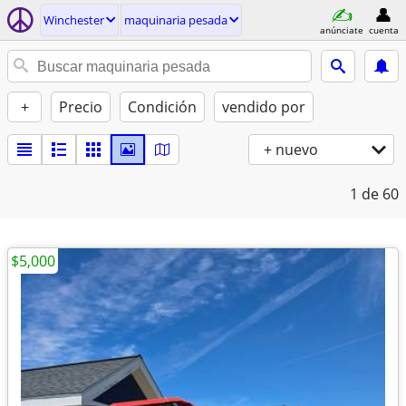
Winchester
maquinaria pesada
anúnciate
cuenta
+
Precio
Condición
vendido por
+ nuevo
1
de 60
$5,000