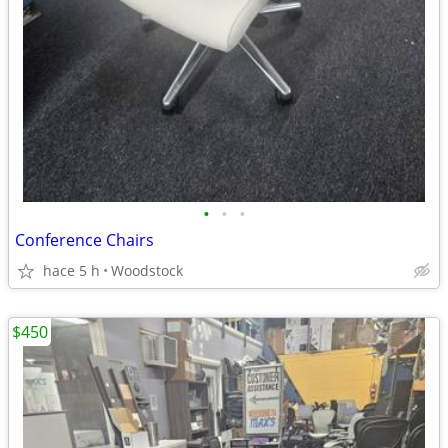
•
•
•
Conference Chairs
hace 5 h
Woodstock
$450