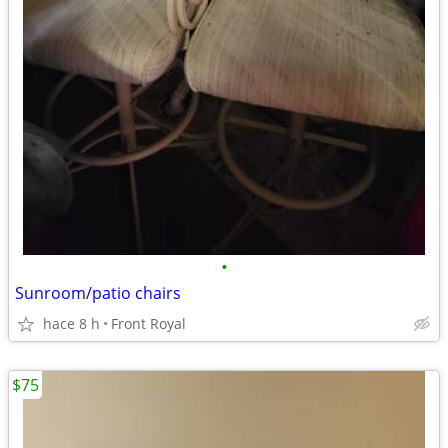
•
Sunroom/patio chairs
hace 8 h
Front Royal
$75