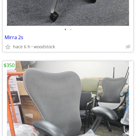
•
•
Mirra 2s
hace 6 h
woodstock
$350