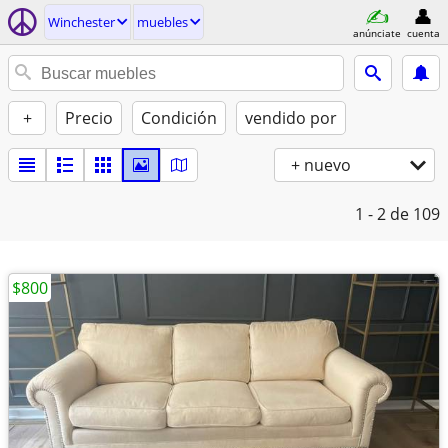
Winchester
muebles
anúnciate
cuenta
+
Precio
Condición
vendido por
+ nuevo
1 - 2
de 109
$800