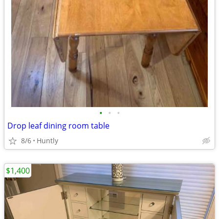
•
•
•
Drop leaf dining room table
8/6
Huntly
$1,400