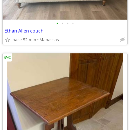
•
•
•
•
Ethan Allen couch
hace 52 min
Manassas
$90