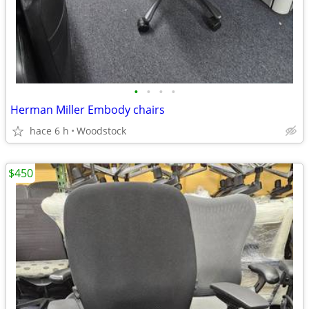
•
•
•
•
Herman Miller Embody chairs
hace 6 h
Woodstock
$450