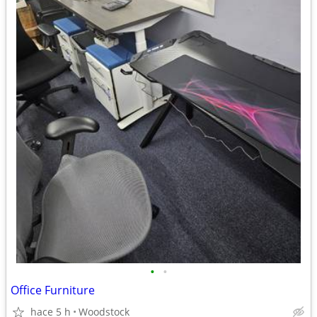
•
•
Office Furniture
hace 5 h
Woodstock