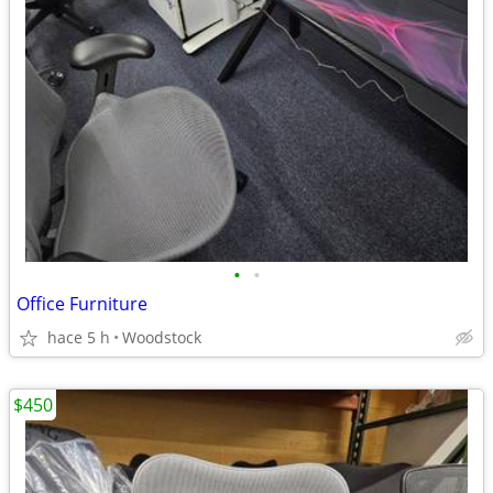
•
•
Office Furniture
hace 5 h
Woodstock
$450