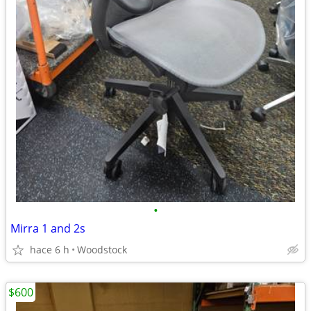
•
Mirra 1 and 2s
hace 6 h
Woodstock
$600