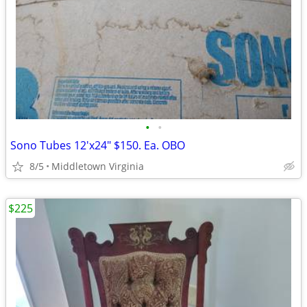
•
•
Sono Tubes 12'x24" $150. Ea. OBO
8/5
Middletown Virginia
$225