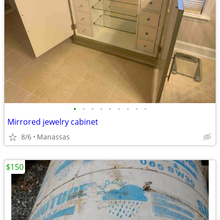
•
•
•
•
•
•
•
•
•
Mirrored jewelry cabinet
8/6
Manassas
$150