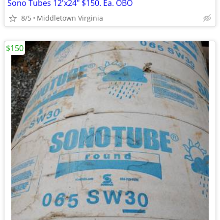
Sono Tubes 12'x24" $150. Ea. OBO
8/5
Middletown Virginia
$150