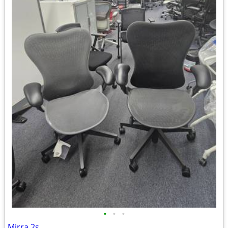
•
•
•
Mirra 2s