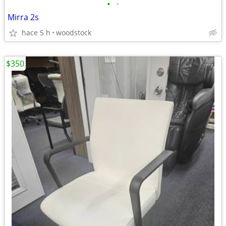
•
•
Mirra 2s
hace 5 h
woodstock
$350