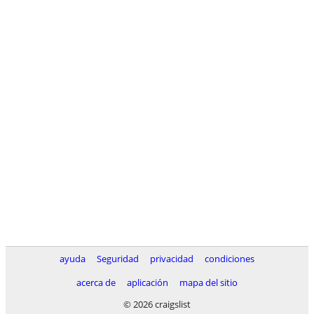
ayuda
Seguridad
privacidad
condiciones
acerca de
aplicación
mapa del sitio
© 2026 craigslist