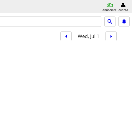
anúnciate
cuenta
Wed, Jul 1