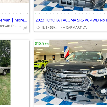
•
•
•
•
•
•
•
•
•
•
•
•
•
•
•
•
•
•
•
•
•
•
•
•
•
•
•
•
2020 Fuel Efficient Mini-T Campervan | More Adventures, Less Cost
Lake Crystal Campervan Dealer
8/1
53k mi
+ CARMART VA
$18,995