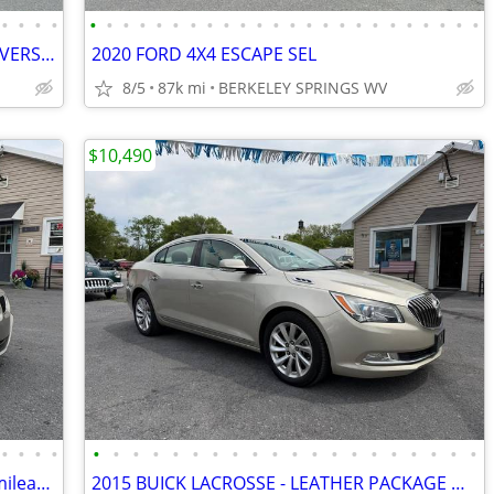
•
•
•
•
•
•
•
•
•
•
•
•
•
•
•
•
•
•
•
•
•
•
•
•
•
•
•
•
2020 CHEVROLET ALL WHEEL DRIVE TRAVERSE LT
2020 FORD 4X4 ESCAPE SEL
8/5
87k mi
BERKELEY SPRINGS WV
$10,490
•
•
•
•
•
•
•
•
•
•
•
•
•
•
•
•
•
•
•
•
•
•
•
•
2007 BMW 3 Series 328i Sedan 4D Low mileage Great Condition
2015 BUICK LACROSSE - LEATHER PACKAGE & COMFORTABLE HIGHWAY CRUISER!!