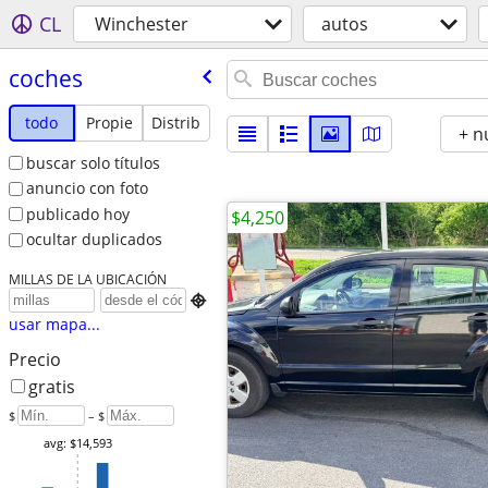
CL
Winchester
autos
coches
todo
Propie
Distrib
+ n
buscar solo títulos
anuncio con foto
publicado hoy
$4,250
ocultar duplicados
MILLAS DE LA UBICACIÓN

usar mapa...
Precio
gratis
$
– $
avg: $14,593