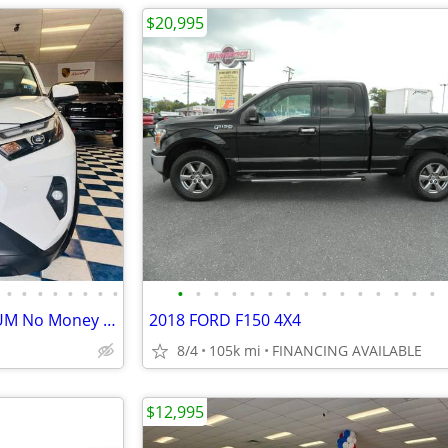
$20,995
•
•
•
•
•
•
•
•
•
•
•
•
•
•
•
•
•
•
•
•
•
•
•
2025 TOYOTA RAV4 XLE PREMIUM No Money Down! Just Pay Taxes Tags!
2018 FORD F150 4X4
8/4
105k mi
FINANCING AVAILABLE
$12,995