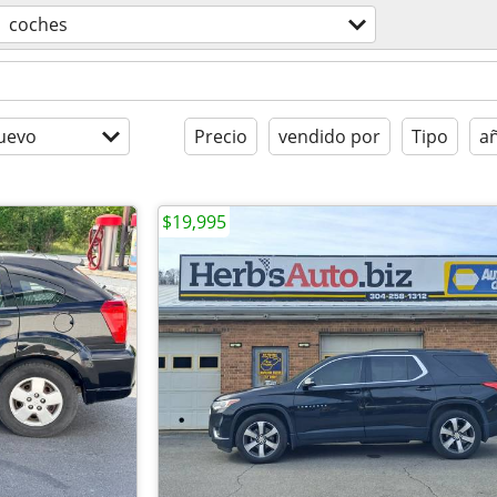
coches
uevo
Precio
vendido por
Tipo
a
$19,995