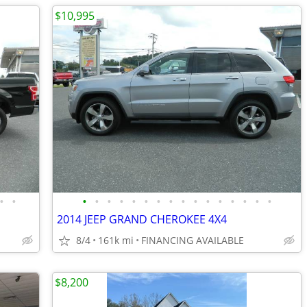
$10,995
•
•
•
•
•
•
•
•
•
•
•
•
•
•
•
•
•
•
2014 JEEP GRAND CHEROKEE 4X4
8/4
161k mi
FINANCING AVAILABLE
$8,200