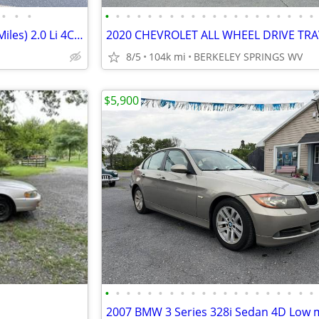
•
•
•
•
•
•
•
•
•
•
•
•
•
•
•
•
•
•
•
•
•
•
•
2007 Dodge Caliber (95 K Orig Miles) 2.0 Li 4Cyl—Gas Saver
8/5
104k mi
BERKELEY SPRINGS WV
$5,900
•
•
•
•
•
•
•
•
•
•
•
•
•
•
•
•
•
•
•
•