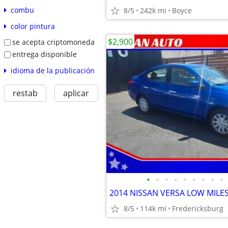
combu
8/5
242k mi
Boyce
color pintura
$2,900
se acepta criptomoneda
entrega disponible
idioma de la publicación
restab
aplicar
•
•
•
•
•
•
•
•
•
2014 NISSAN VERSA LOW MILES!
8/5
114k mi
Fredericksburg