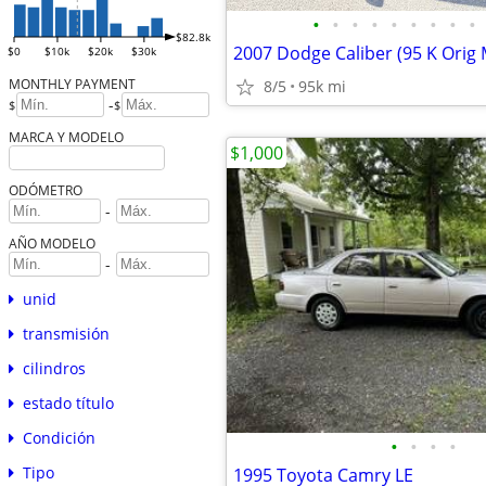
•
•
•
•
•
•
•
•
•
$82.8k
$0
$10k
$20k
$30k
MONTHLY PAYMENT
8/5
95k mi
-
$
$
MARCA Y MODELO
$1,000
ODÓMETRO
-
AÑO MODELO
-
unid
transmisión
cilindros
estado título
Condición
•
•
•
•
Tipo
1995 Toyota Camry LE