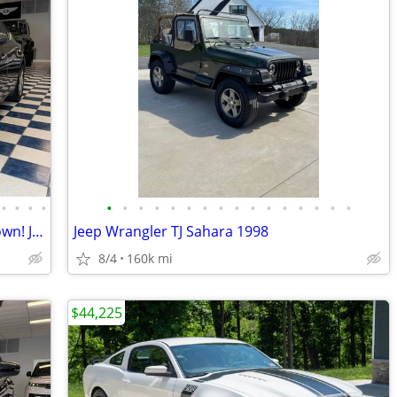
•
•
•
•
•
•
•
•
•
•
•
•
•
•
•
•
•
•
•
•
2023 NISSAN ALTIMA 2.5 S No Money Down! Just Pay Taxes Tags!
Jeep Wrangler TJ Sahara 1998
8/4
160k mi
$44,225