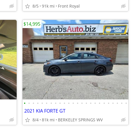
8/5
91k mi
Front Royal
$14,995
•
•
•
•
•
•
•
•
•
•
•
•
•
•
•
•
•
•
•
•
•
•
•
•
2021 KIA FORTE GT
8/4
81k mi
BERKELEY SPRINGS WV