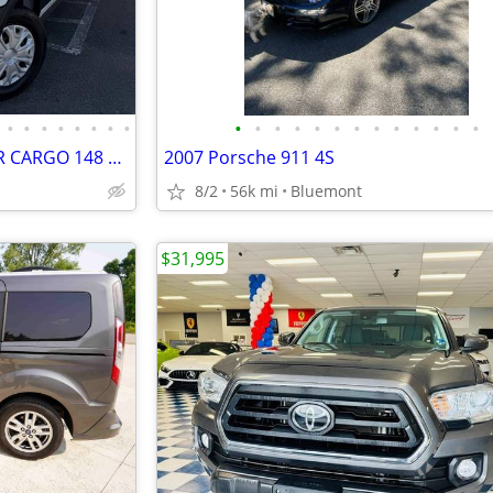
•
•
•
•
•
•
•
•
•
•
•
•
•
•
•
•
•
•
•
•
•
2019 FORD TRANSIT VAN 350 LR CARGO 148 WHEELBASE 3.7L TIVCT V6 ENGINE INTERIOR 6
2007 Porsche 911 4S
8/2
56k mi
Bluemont
$31,995