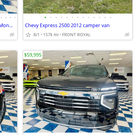
•
•
•
•
•
•
•
•
•
•
•
•
•
•
•
•
•
2023 TOYOTA TACOMA SR5 V6 4WD No Money Down! Just Pay Taxes Tags!
Chevy Express 2500 2012 camper van
8/1
157k mi
FRONT ROYAL
$59,995