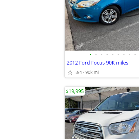
•
•
•
•
•
•
•
•
•
2012 Ford Focus 90K miles
8/4
90k mi
$19,995