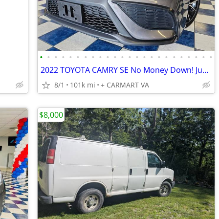
•
•
•
•
•
•
•
•
•
•
•
•
•
•
•
•
•
•
•
•
•
•
•
•
2022 TOYOTA CAMRY SE No Money Down! Just Pay Taxes Tags!
8/1
101k mi
+ CARMART VA
$8,000