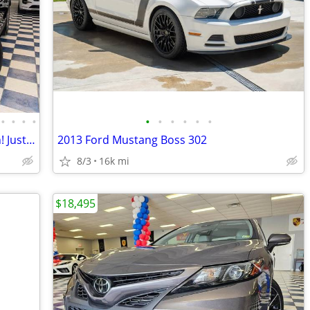
•
•
•
•
•
•
•
•
•
•
2023 HONDA CR-V EX-L No Money Down! Just Pay Taxes Tags!
2013 Ford Mustang Boss 302
8/3
16k mi
$18,495