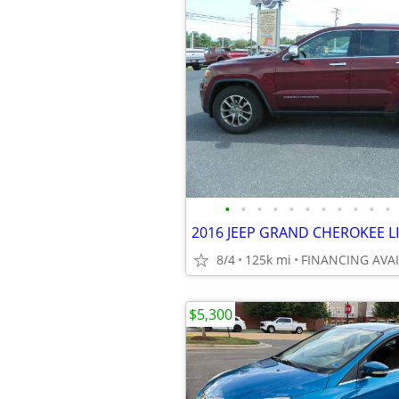
•
•
•
•
•
•
•
•
•
•
•
2016 JEEP GRAND CHEROKEE L
8/4
125k mi
FINANCING AVA
$5,300