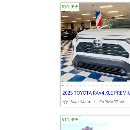
$31,995
•
•
•
•
•
•
•
•
•
•
•
•
•
•
•
•
8/4
64k mi
+ CARMART VA
$11,995