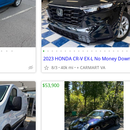
•
•
•
•
•
•
•
•
•
•
•
•
•
•
•
•
•
•
•
•
•
•
•
8/3
40k mi
+ CARMART VA
$53,900