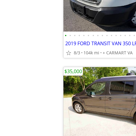
•
•
•
•
•
•
•
•
•
•
•
•
•
•
•
•
8/3
104k mi
+ CARMART VA
$35,000