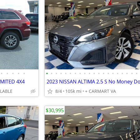
•
•
•
•
•
•
•
•
•
•
•
•
•
•
•
•
•
•
•
•
•
•
•
•
•
IMITED 4X4
ILABLE
8/4
105k mi
+ CARMART VA
$30,995