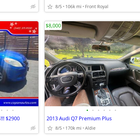
8/5
106k mi
Front Royal
$8,000
•
•
•
•
•
•
•
•
•
!! $2900
2013 Audi Q7 Premium Plus
8/5
170k mi
Aldie