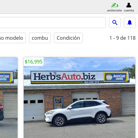
anúnciate
cuenta
ño modelo
combu
Condición
1 - 9
de 118
$16,995