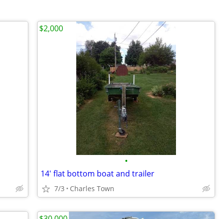
$2,000
•
14' flat bottom boat and trailer
7/3
Charles Town
$30,000