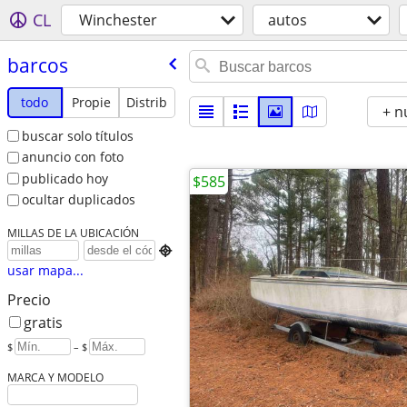
CL
Winchester
autos
barcos
todo
Propie
Distrib
+ n
buscar solo títulos
anuncio con foto
publicado hoy
$585
ocultar duplicados
MILLAS DE LA UBICACIÓN

usar mapa...
Precio
gratis
$
– $
MARCA Y MODELO