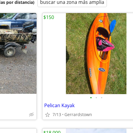
buscar una zona más amplia
as por distancia)
$150
•
•
•
Pelican Kayak
7/13
Gerrardstown
$18,000