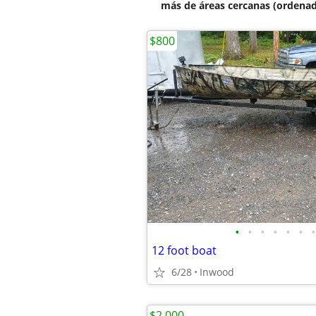
más de áreas cercanas (ordenad
$800
•
•
•
•
•
•
•
12 foot boat
6/28
Inwood
$2,000