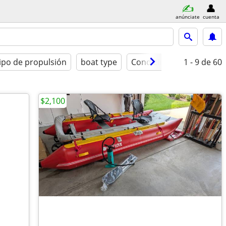
anúnciate
cuenta
ipo de propulsión
boat type
Condición
1 - 9
de 60
$2,100