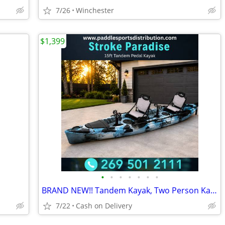
7/26
Winchester
$1,399
•
•
•
•
•
•
•
BRAND NEW!! Tandem Kayak, Two Person Kayak, Double Seat, Pedal Drive @
7/22
Cash on Delivery