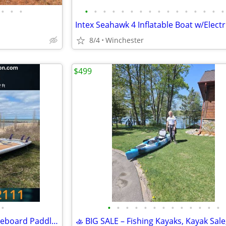
•
•
•
•
•
•
•
•
•
•
•
•
•
•
•
•
•
•
•
8/4
Winchester
$499
•
•
•
•
•
•
•
•
•
•
•
•
•
•
Brand new!!! Great Lakes Paddleboard Paddleboards SUP - Home Delivery