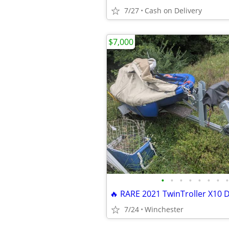
7/27
Cash on Delivery
$7,000
•
•
•
•
•
•
•
•
7/24
Winchester