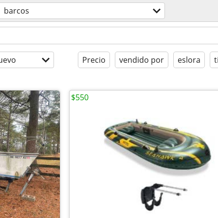
barcos
uevo
Precio
vendido por
eslora
t
$550