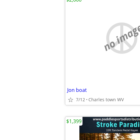
no imag
Jon boat
7/12
Charles town WV
$1,399