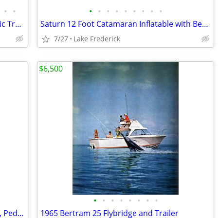
•
•
•
•
•
•
•
•
•
•
•
Intex Seahawk 4 Inflatable Boat w/Electric Trolling Motor
Saturn 12 Foot Catamaran Inflatable with Beautiful Customizations
7/27
Lake Frederick
$6,500
•
•
•
•
•
•
•
•
🚣 BIG SALE – Fishing Kayaks, Kayak Sale, Pedal Kayaks, Tandem Kayaks
1965 Bertram 25 Flybridge and Trailer