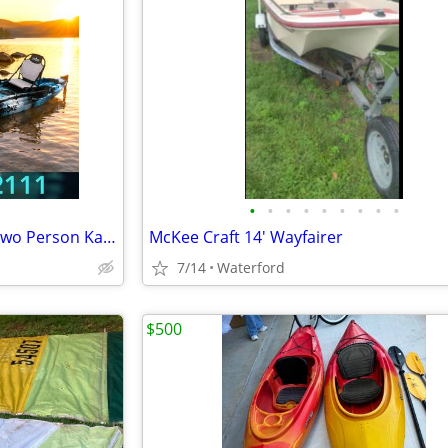
•
•
•
•
•
•
•
•
•
BRAND NEW!! Tandem Kayak, Two Person Kayak, Double Seat, Pedal Drive @
McKee Craft 14' Wayfairer
7/14
Waterford
$500