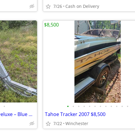
7/26
Cash on Delivery
$8,500
•
•
•
•
•
•
•
•
•
•
•
•
•
🔥 RARE 2021 TwinTroller X10 Deluxe – Blue & Fully Loaded
Tahoe Tracker 2007 $8,500
7/22
Winchester