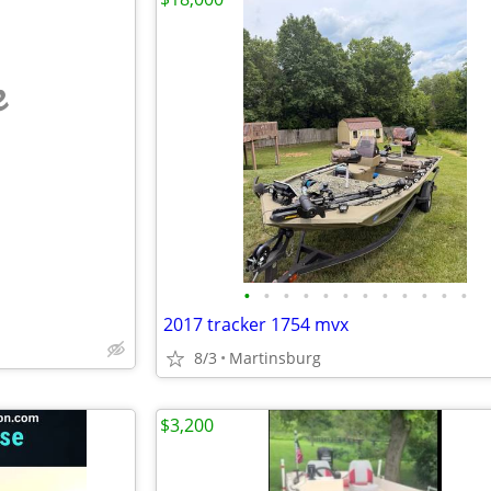
e
•
•
•
•
•
•
•
•
•
•
•
•
2017 tracker 1754 mvx
8/3
Martinsburg
$3,200