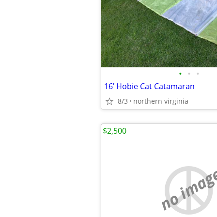
•
•
•
16’ Hobie Cat Catamaran
8/3
northern virginia
$2,500
no imag