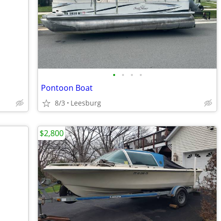
•
•
•
•
Pontoon Boat
8/3
Leesburg
$2,800