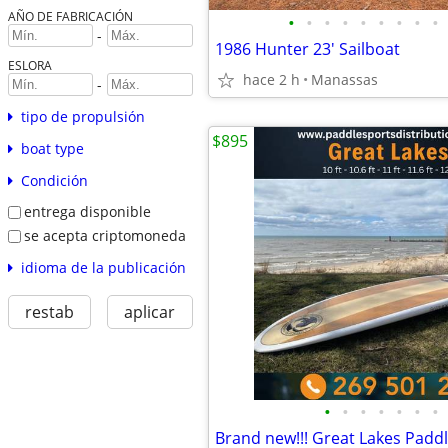
AÑO DE FABRICACIÓN
•
•
•
•
•
•
•
•
•
-
1986 Hunter 23' Sailboat
ESLORA
hace 2 h
Manassas
-
tipo de propulsión
$895
boat type
Condición
entrega disponible
se acepta criptomoneda
idioma de la publicación
restab
aplicar
•
•
•
•
•
•
•