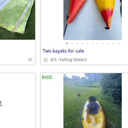
•
•
•
•
•
•
•
•
•
•
•
Two kayaks for sale
8/5
Falling Waters
$400
e