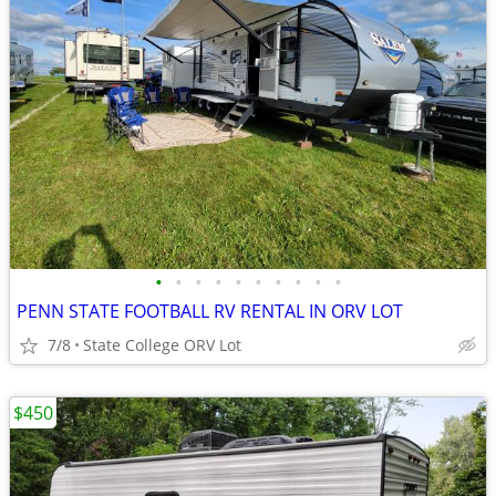
•
•
•
•
•
•
•
•
•
•
PENN STATE FOOTBALL RV RENTAL IN ORV LOT
7/8
State College ORV Lot
$450