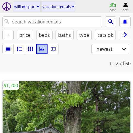
williamsport
vacation rentals
post
acct
+
price
beds
baths
type
cats ok
dogs
newest
1 - 2
of 60
$1,200