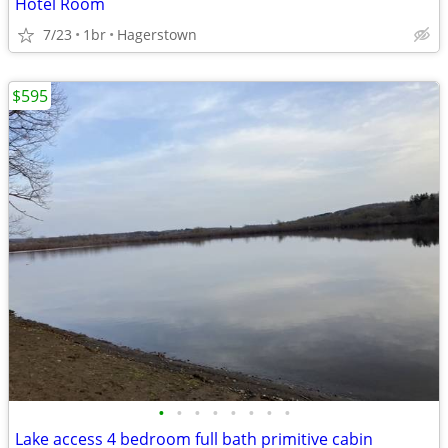
Hotel Room
7/23
1br
Hagerstown
$595
•
•
•
•
•
•
•
•
Lake access 4 bedroom full bath primitive cabin