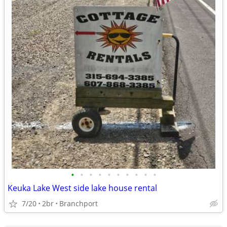
•
•
•
•
•
•
•
•
•
•
Keuka Lake West side lake house rental
7/20
2br
Branchport