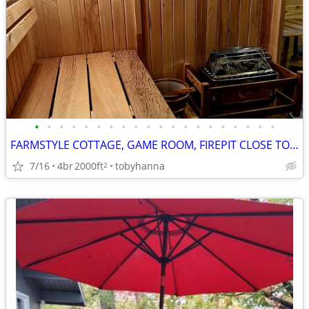
•
•
•
•
•
•
•
•
•
•
•
•
•
•
•
•
•
•
•
•
FARMSTYLE COTTAGE, GAME ROOM, FIREPIT CLOSE TO ATTRACTIONS, HOT TUB
7/16
4br
2000ft
tobyhanna
2