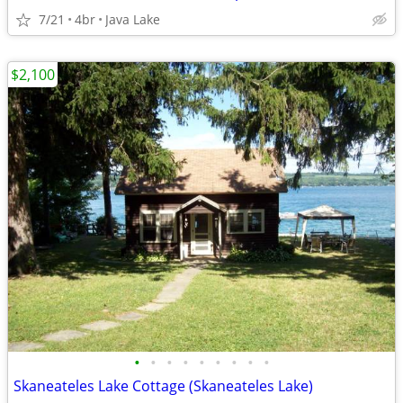
7/21
4br
Java Lake
$2,100
•
•
•
•
•
•
•
•
•
Skaneateles Lake Cottage (Skaneateles Lake)