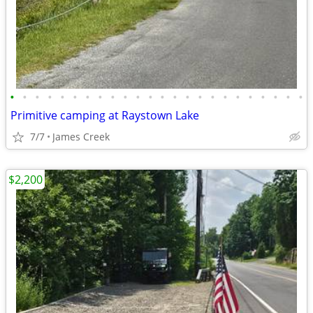
•
•
•
•
•
•
•
•
•
•
•
•
•
•
•
•
•
•
•
•
•
•
•
•
Primitive camping at Raystown Lake
7/7
James Creek
$2,200