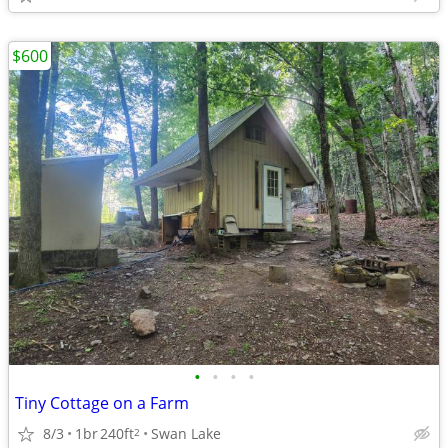
$600
•
•
•
•
Tiny Cottage on a Farm
8/3
1br
240ft
Swan Lake
2