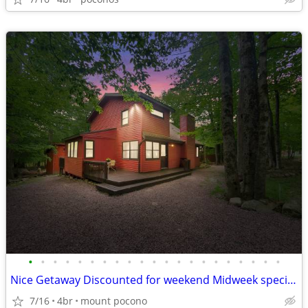
•
•
•
•
•
•
•
•
•
•
•
•
•
•
•
•
•
•
•
•
•
Nice Getaway Discounted for weekend Midweek specials!!! Hot Tub
7/16
4br
mount pocono