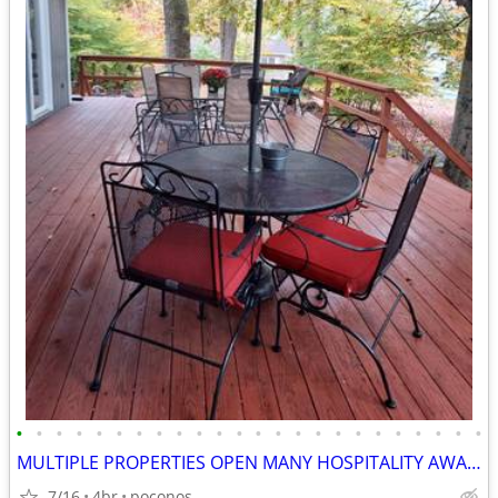
•
•
•
•
•
•
•
•
•
•
•
•
•
•
•
•
•
•
•
•
•
•
•
•
MULTIPLE PROPERTIES OPEN MANY HOSPITALITY AWARDS
7/16
4br
poconos