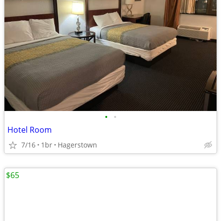
•
•
Hotel Room
7/16
1br
Hagerstown
$65