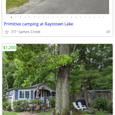
•
•
•
•
•
•
•
•
•
•
•
•
•
•
•
•
•
•
•
•
•
Primitive camping at Raystown Lake
7/7
James Creek
$1,200