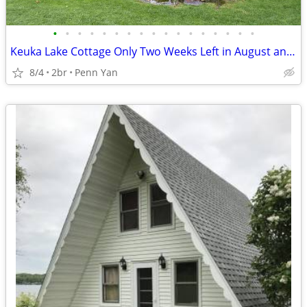
•
•
•
•
•
•
•
•
•
•
•
•
•
•
•
•
•
Keuka Lake Cottage Only Two Weeks Left in August and September!!!
8/4
2br
Penn Yan