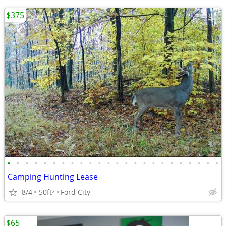
$375
•
•
•
•
•
•
•
•
•
•
•
•
•
•
•
•
•
•
•
•
•
•
•
•
Camping Hunting Lease
8/4
50ft
Ford City
2
$65