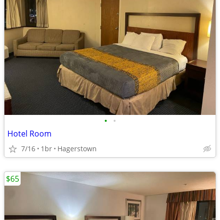
•
•
Hotel Room
7/16
1br
Hagerstown
$65