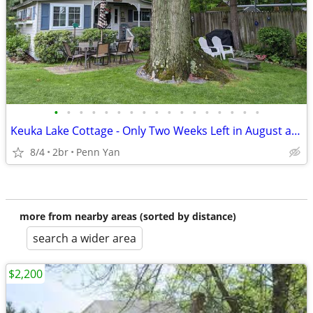
•
•
•
•
•
•
•
•
•
•
•
•
•
•
•
•
•
Keuka Lake Cottage - Only Two Weeks Left in August and September!!!
8/4
2br
Penn Yan
more from nearby areas (sorted by distance)
search a wider area
$2,200