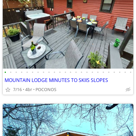
•
•
•
•
•
•
•
•
•
•
•
•
•
•
•
•
•
•
•
•
•
•
•
•
MOUNTAIN LODGE MINUTES TO SKIIS SLOPES
7/16
4br
POCONOS