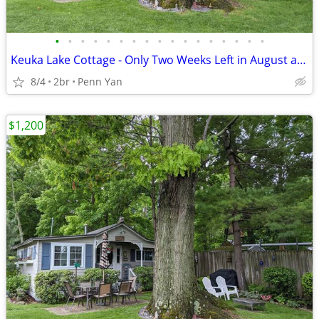
•
•
•
•
•
•
•
•
•
•
•
•
•
•
•
•
•
Keuka Lake Cottage - Only Two Weeks Left in August and September!!!
8/4
2br
Penn Yan
$1,200