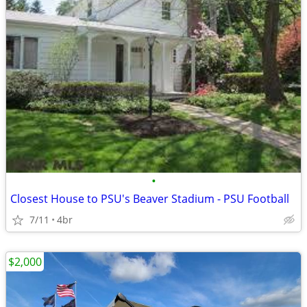
•
Closest House to PSU's Beaver Stadium - PSU Football
7/11
4br
$2,000