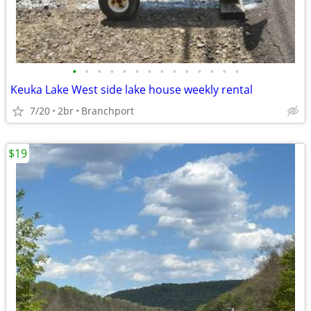
•
•
•
•
•
•
•
•
•
•
•
•
•
•
Keuka Lake West side lake house weekly rental
7/20
2br
Branchport
$19