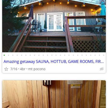
•
•
•
•
•
•
•
•
•
•
•
•
•
•
•
•
•
•
•
•
•
•
•
•
Amazing getaway SAUNA, HOTTUB, GAME ROOMS, FIREPIT MOVIE THEATRE
7/16
4br
mt pocono