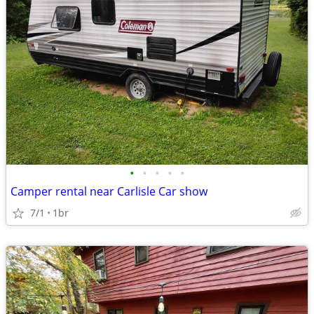
•
•
•
•
•
Camper rental near Carlisle Car show
7/1
1br