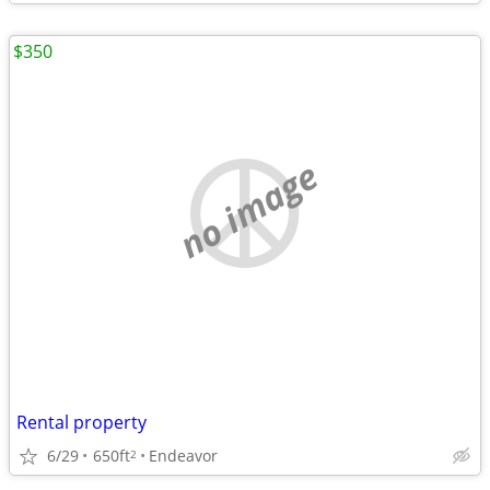
$350
no image
Rental property
6/29
650ft
Endeavor
2