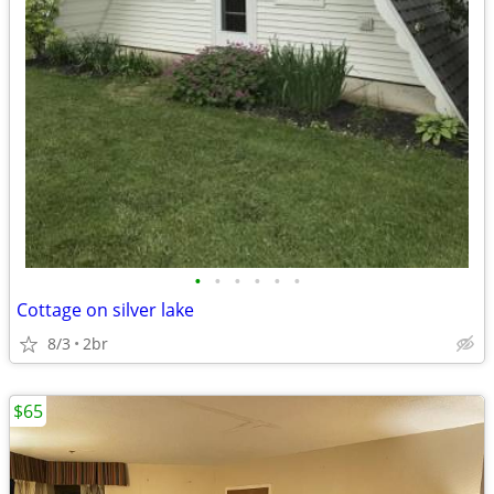
•
•
•
•
•
•
Cottage on silver lake
8/3
2br
$65