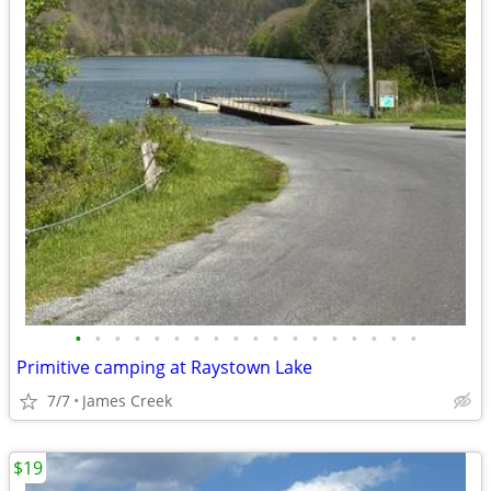
•
•
•
•
•
•
•
•
•
•
•
•
•
•
•
•
•
•
Primitive camping at Raystown Lake
7/7
James Creek
$19