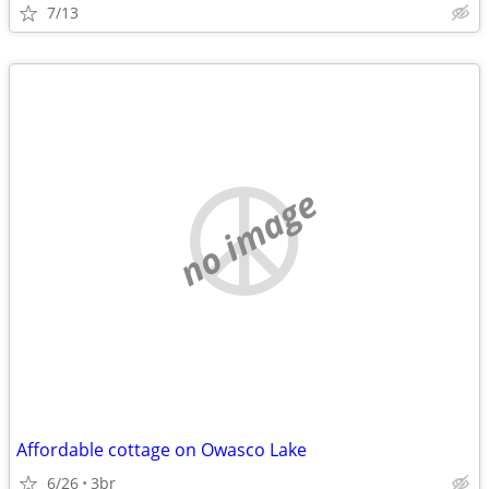
7/13
no image
Affordable cottage on Owasco Lake
6/26
3br