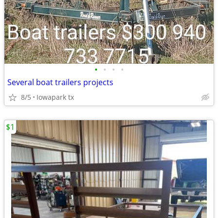
•
•
•
•
Several boat trailers projects
8/5
Iowapark tx
$1