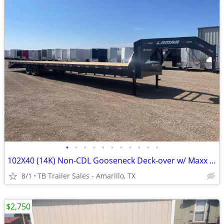
•
•
•
•
•
•
•
•
•
•
•
102X40 (14K) Non-CDL Gooseneck Deck-over w/ Maxx Ramps
8/1
TB Trailer Sales - Amarillo, TX
$2,750