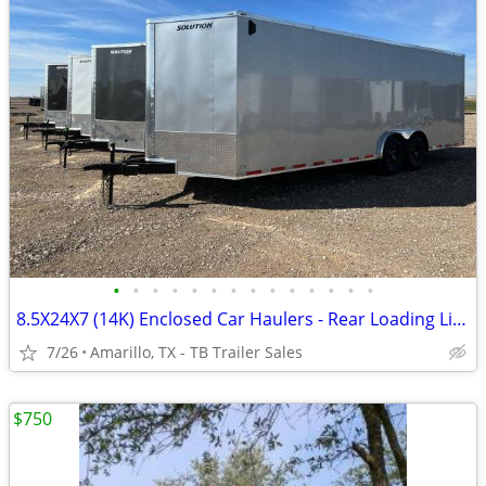
•
•
•
•
•
•
•
•
•
•
•
•
•
•
8.5X24X7 (14K) Enclosed Car Haulers - Rear Loading Lights - Tube Frame
7/26
Amarillo, TX - TB Trailer Sales
$750