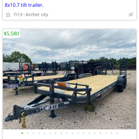
8x10.7 tilt trailer.
7/13
Archer city
$5,580
•
•
•
•
•
•
•
•
•
•
•
•
•
•
•
•
•
•