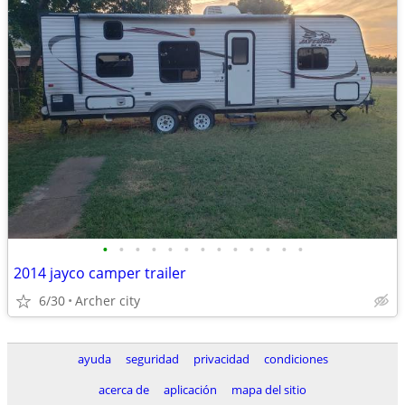
•
•
•
•
•
•
•
•
•
•
•
•
•
2014 jayco camper trailer
6/30
Archer city
ayuda
seguridad
privacidad
condiciones
acerca de
aplicación
mapa del sitio