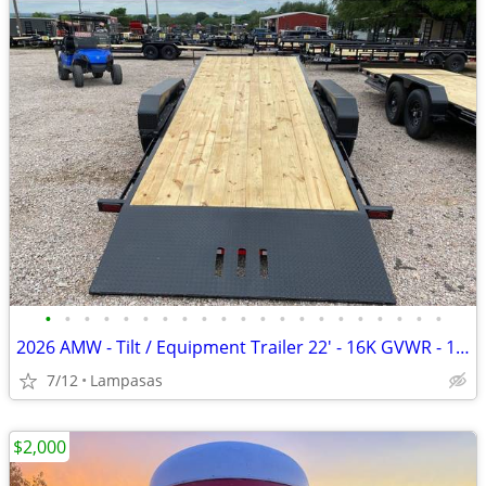
•
•
•
•
•
•
•
•
•
•
•
•
•
•
•
•
•
•
•
•
•
2026 AMW - Tilt / Equipment Trailer 22' - 16K GVWR - 14 Ply Tires
7/12
Lampasas
$2,000