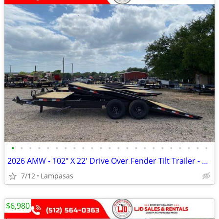
•
•
•
•
•
•
•
•
•
•
•
•
•
•
•
•
•
•
•
•
•
•
•
2026 AMW - 102" X 22' Drive Over Fender Tilt Trailer - 16K GVWR
7/12
Lampasas
$6,980