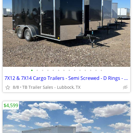
•
•
•
•
•
•
•
•
•
•
•
•
•
•
7X12 & 7X14 Cargo Trailers - Semi Screwed - D Rings - Stabilizer Jacks
8/8
TB Trailer Sales - Lubbock, TX
$4,599