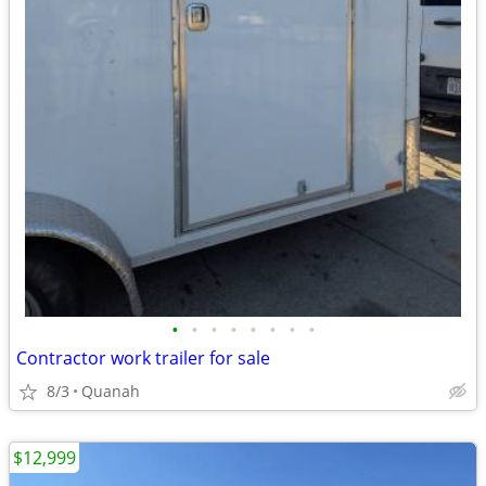
•
•
•
•
•
•
•
•
Contractor work trailer for sale
8/3
Quanah
$12,999