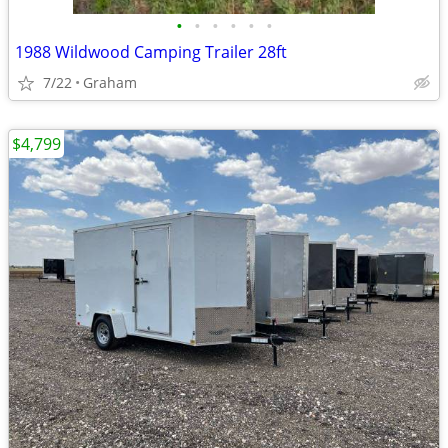
•
•
•
•
•
•
1988 Wildwood Camping Trailer 28ft
7/22
Graham
$4,799