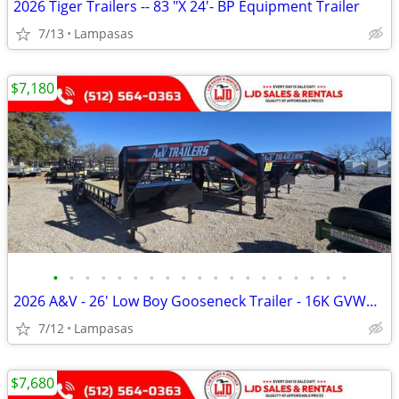
2026 Tiger Trailers -- 83 "X 24'- BP Equipment Trailer
7/13
Lampasas
$7,180
•
•
•
•
•
•
•
•
•
•
•
•
•
•
•
•
•
•
•
2026 A&V - 26' Low Boy Gooseneck Trailer - 16K GVWR - 14 Ply Tires
7/12
Lampasas
$7,680