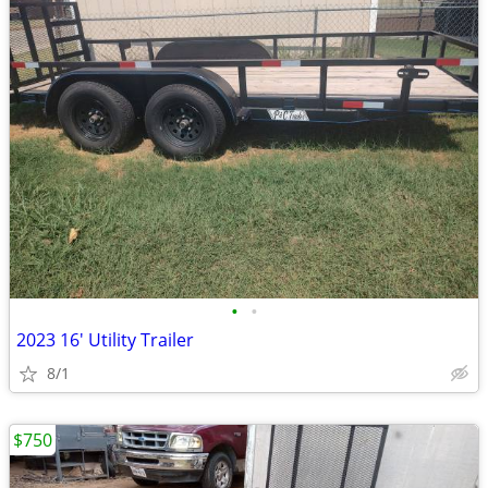
•
•
2023 16' Utility Trailer
8/1
$750