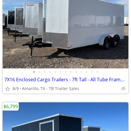
•
•
•
•
•
•
•
•
•
•
•
•
•
7X16 Enclosed Cargo Trailers - 7ft Tall - All Tube Frame - D Rings
8/9
Amarillo, TX - TB Trailer Sales
$6,799