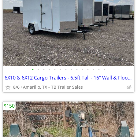
•
•
•
•
•
•
•
•
•
•
•
•
•
•
6X10 & 6X12 Cargo Trailers - 6.5ft Tall - 16” Wall & Floor Centers
8/6
Amarillo, TX - TB Trailer Sales
$150