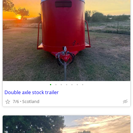
•
•
•
•
•
•
•
Double axle stock trailer
7/6
Scotland