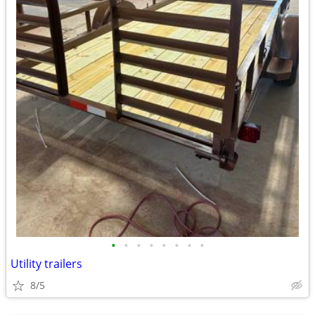
•
•
•
•
•
•
•
•
Utility trailers
8/5