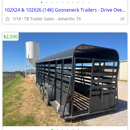
•
•
•
•
•
•
•
•
•
•
102X24 & 102X26 (14K) Gooseneck Trailers - Drive Over Fenders
7/18
TB Trailer Sales - Amarillo, TX
$2,500
•
•
•
•
•
•