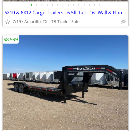
•
•
•
•
•
•
•
•
•
•
•
•
•
•
6X10 & 6X12 Cargo Trailers - 6.5ft Tall - 16” Wall & Floor Centers
7/19
Amarillo, TX - TB Trailer Sales
$8,999