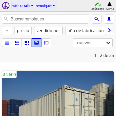
wichita falls
remolques
anúnciate
cuenta
+
precio
vendido por
año de fabricación
co
nuevos
1 - 2
de 25
$4,600