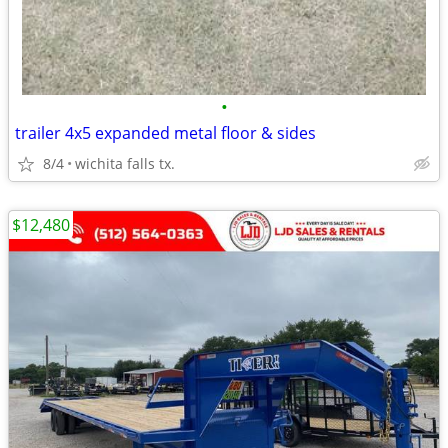
•
trailer 4x5 expanded metal floor & sides
8/4
wichita falls tx.
$12,480