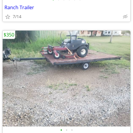
Ranch Trailer
7/14
$350
•
•
•