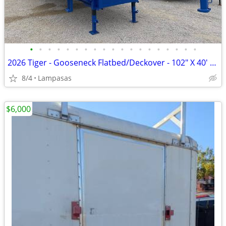
•
•
•
•
•
•
•
•
•
•
•
•
•
•
•
•
•
•
•
2026 Tiger - Gooseneck Flatbed/Deckover - 102" X 40' Trailer
8/4
Lampasas
$6,000