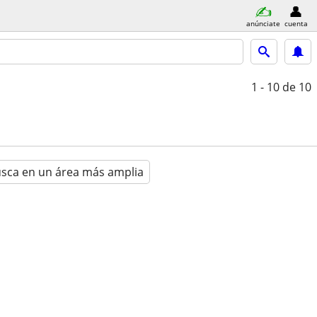
anúnciate
cuenta
1 - 10
de 10
sca en un área más amplia