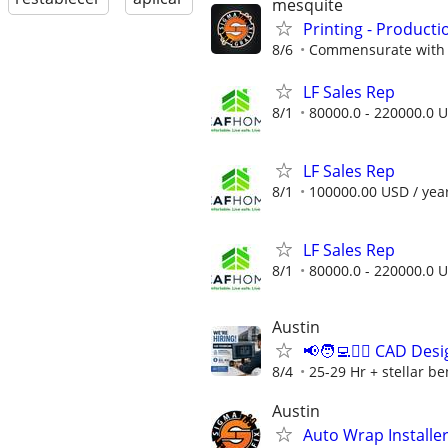
mesquite
Printing - Producti
8/6
Commensurate with e
LF Sales Rep
8/1
80000.0 - 220000.0 U
LF Sales Rep
8/1
100000.00 USD / yea
LF Sales Rep
8/1
80000.0 - 220000.0 U
Austin
📢🧑‍💻👷‍♂️ CAD D
8/4
25-29 Hr + stellar b
Austin
Auto Wrap Installe