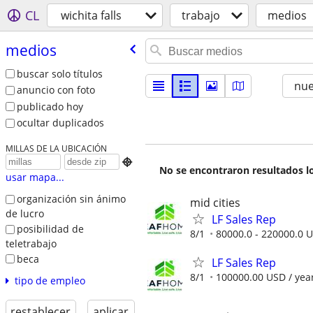
CL
wichita falls
trabajo
medios
medios
buscar solo títulos
nu
anuncio con foto
publicado hoy
ocultar duplicados
MILLAS DE LA UBICACIÓN

No se encontraron resultados lo
usar mapa...
organización sin ánimo
mid cities
de lucro
LF Sales Rep
posibilidad de
8/1
80000.0 - 220000.0 U
teletrabajo
beca
LF Sales Rep
8/1
100000.00 USD / yea
tipo de empleo
restablecer
aplicar