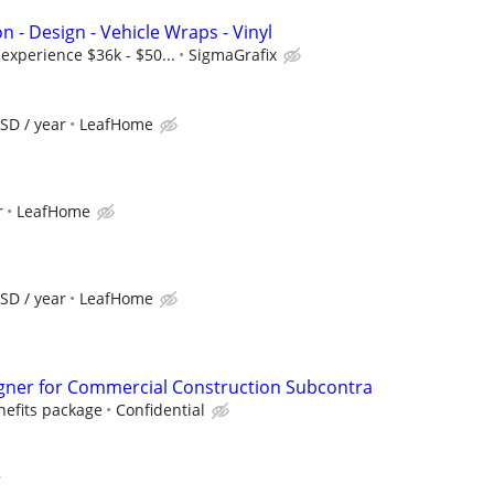
on - Design - Vehicle Wraps - Vinyl
xperience $36k - $50...
SigmaGrafix
SD / year
LeafHome
r
LeafHome
SD / year
LeafHome
esigner for Commercial Construction Subcontra
enefits package
Confidential
r