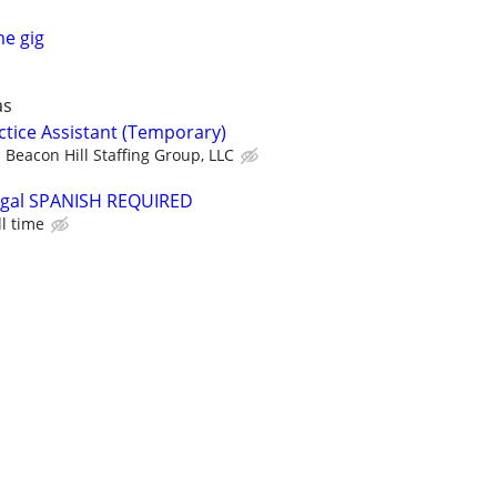
me gig
as
actice Assistant (Temporary)
Beacon Hill Staffing Group, LLC
egal SPANISH REQUIRED
ll time