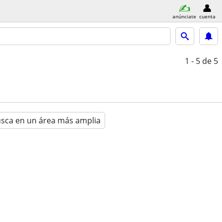
anúnciate
cuenta
1 - 5
de 5
sca en un área más amplia