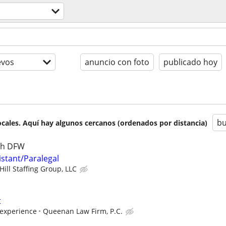
evos
anuncio con foto
publicado hoy
bu
cales. Aquí hay algunos cercanos (ordenados por distancia)
rth DFW
sistant/Paralegal
ill Staffing Group, LLC
t
experience
Queenan Law Firm, P.C.