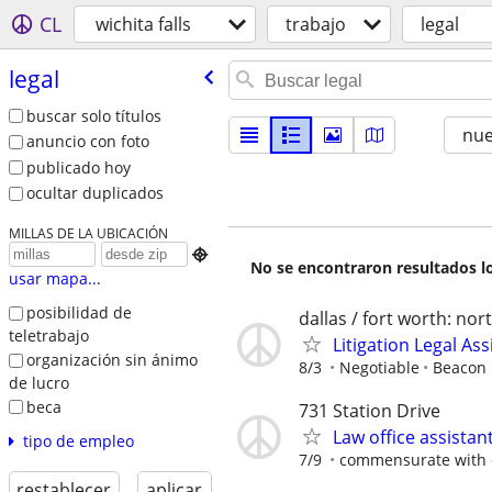
CL
wichita falls
trabajo
legal
legal
buscar solo títulos
nu
anuncio con foto
publicado hoy
ocultar duplicados
MILLAS DE LA UBICACIÓN

No se encontraron resultados lo
usar mapa...
posibilidad de
dallas / fort worth: no
teletrabajo
Litigation Legal As
organización sin ánimo
8/3
Negotiable
Beacon H
de lucro
beca
731 Station Drive
Law office assistan
tipo de empleo
7/9
commensurate with 
restablecer
aplicar