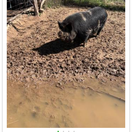
•
•
•
•