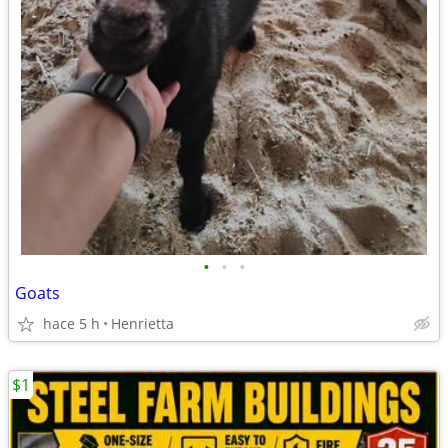
•
•
•
Goats
hace 5 h
Henrietta
$1