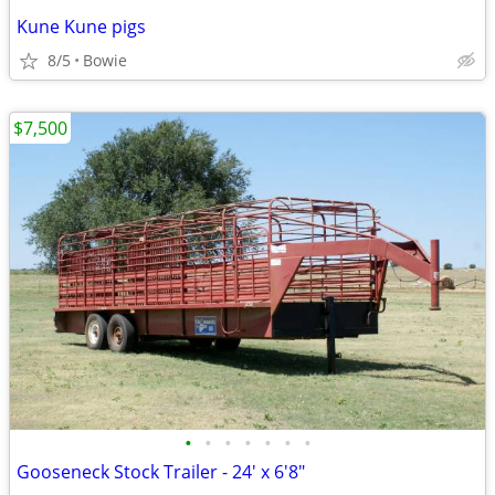
Kune Kune pigs
8/5
Bowie
$7,500
•
•
•
•
•
•
•
Gooseneck Stock Trailer - 24' x 6'8"