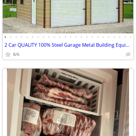
•
•
•
•
•
•
•
•
•
•
•
•
•
•
•
•
•
•
•
•
•
•
•
•
2 Car QUALITY 100% Steel Garage Metal Building Equipment Storage Shed
8/6