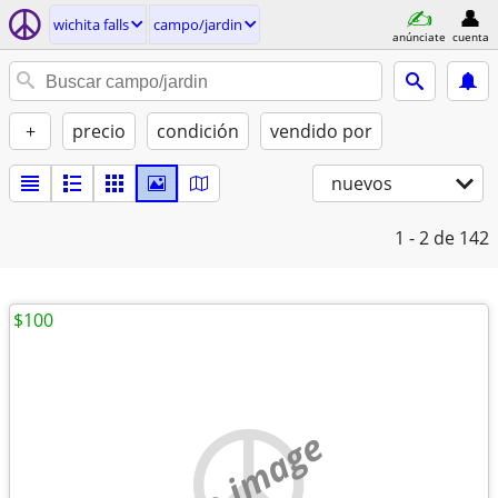
wichita falls
campo/jardin
anúnciate
cuenta
+
precio
condición
vendido por
nuevos
1 - 2
de 142
$100
no image