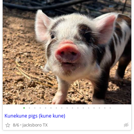
•
•
•
•
•
•
•
•
•
•
•
•
•
•
•
•
•
Kunekune pigs (kune kune)
8/6
Jacksboro TX