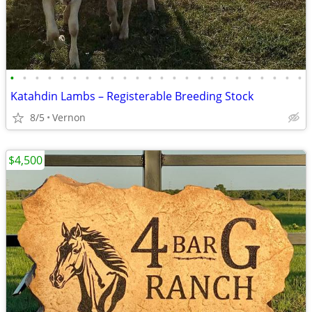
•
•
•
•
•
•
•
•
•
•
•
•
•
•
•
•
•
•
•
•
•
•
•
•
Katahdin Lambs – Registerable Breeding Stock
8/5
Vernon
$4,500