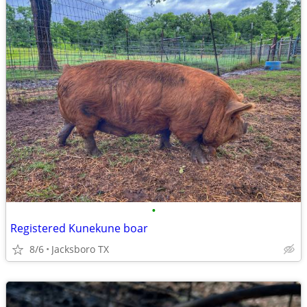
•
Registered Kunekune boar
8/6
Jacksboro TX