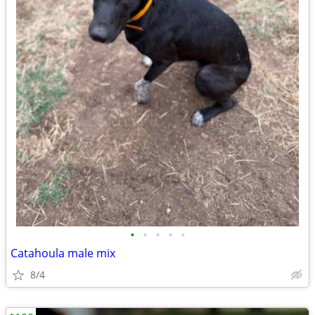
•
•
•
•
•
Catahoula male mix
8/4