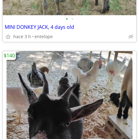
•
•
MINI DONKEY JACK, 4 days old
hace 3 h
entelope
$140