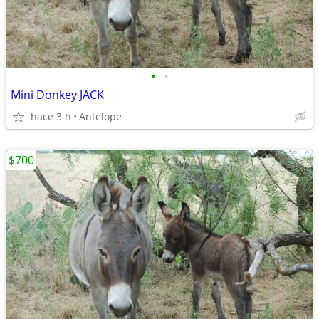
•
•
Mini Donkey JACK
hace 3 h
Antelope
$700