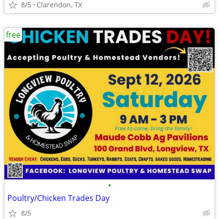
8/5
Clarendon, TX
free
•
Poultry/Chicken Trades Day
8/5