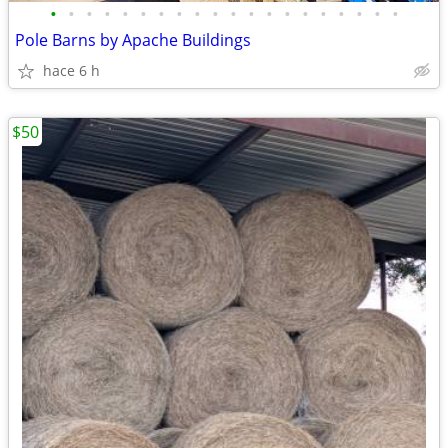
•
•
•
•
•
•
•
•
•
•
•
•
•
•
•
•
•
•
•
•
Pole Barns by Apache Buildings
hace 6 h
$50