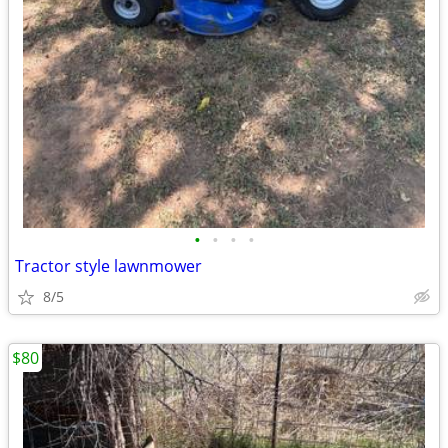
•
•
•
•
Tractor style lawnmower
8/5
$80