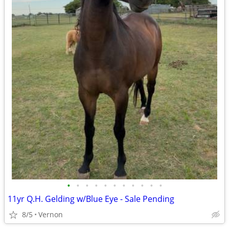
•
•
•
•
•
•
•
•
•
•
•
11yr Q.H. Gelding w/Blue Eye - Sale Pending
8/5
Vernon