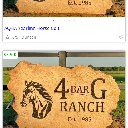
•
•
•
•
•
AQHA Yearling Horse Colt
8/5
Duncan
$3,500