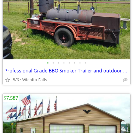
•
•
•
•
•
•
•
•
Professional Grade BBQ Smoker Trailer and outdoor kitchen
8/6
Wichita Falls
$7,587