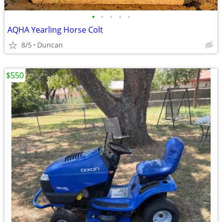
•
•
•
•
•
AQHA Yearling Horse Colt
8/5
Duncan
$550