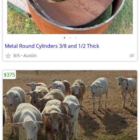
•
•
•
Metal Round Cylinders 3/8 and 1/2 Thick
8/5
Austin
$375