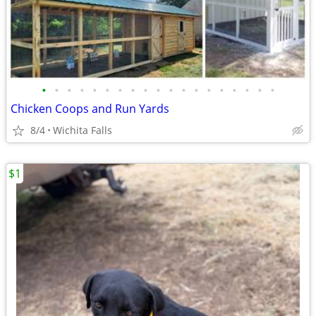
•
•
•
•
•
•
•
•
•
•
•
•
•
•
•
•
•
•
•
Chicken Coops and Run Yards
8/4
Wichita Falls
$1