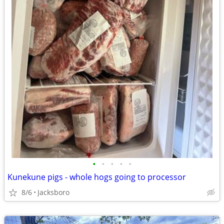
•
•
•
•
•
Kunekune pigs - whole hogs going to processor
8/6
Jacksboro