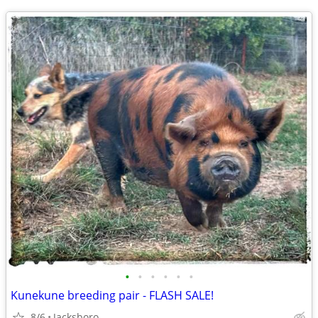
•
•
•
•
•
•
Kunekune breeding pair - FLASH SALE!
8/6
Jacksboro