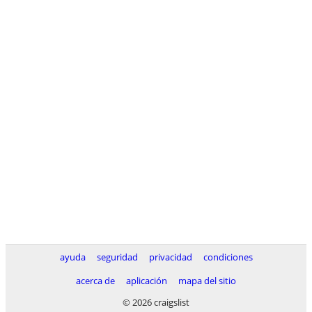
ayuda
seguridad
privacidad
condiciones
acerca de
aplicación
mapa del sitio
© 2026 craigslist