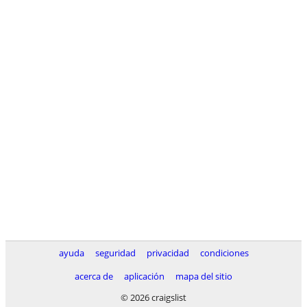
ayuda
seguridad
privacidad
condiciones
acerca de
aplicación
mapa del sitio
© 2026 craigslist