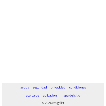
ayuda
seguridad
privacidad
condiciones
acerca de
aplicación
mapa del sitio
© 2026 craigslist