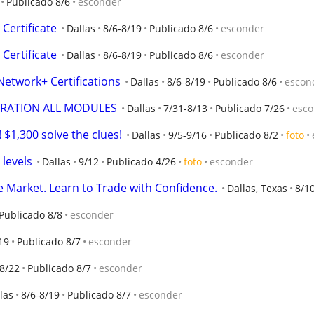
Publicado 8/6
esconder
Certificate
Dallas
8/6-8/19
Publicado 8/6
esconder
Certificate
Dallas
8/6-8/19
Publicado 8/6
esconder
Network+ Certifications
Dallas
8/6-8/19
Publicado 8/6
escon
TRATION ALL MODULES
Dallas
7/31-8/13
Publicado 7/26
esco
$1,300 solve the clues!
Dallas
9/5-9/16
Publicado 8/2
foto
 levels
Dallas
9/12
Publicado 4/26
foto
esconder
e Market. Learn to Trade with Confidence.
Dallas, Texas
8/1
Publicado 8/8
esconder
19
Publicado 8/7
esconder
-8/22
Publicado 8/7
esconder
las
8/6-8/19
Publicado 8/7
esconder