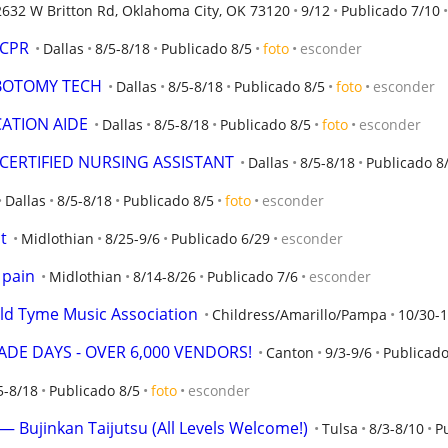
2632 W Britton Rd, Oklahoma City, OK 73120
9/12
Publicado 7/10
 CPR
Dallas
8/5-8/18
Publicado 8/5
foto
esconder
EBOTOMY TECH
Dallas
8/5-8/18
Publicado 8/5
foto
esconder
CATION AIDE
Dallas
8/5-8/18
Publicado 8/5
foto
esconder
 CERTIFIED NURSING ASSISTANT
Dallas
8/5-8/18
Publicado 8
Dallas
8/5-8/18
Publicado 8/5
foto
esconder
t
Midlothian
8/25-9/6
Publicado 6/29
esconder
 pain
Midlothian
8/14-8/26
Publicado 7/6
esconder
ld Tyme Music Association
Childress/Amarillo/Pampa
10/30-1
DE DAYS - OVER 6,000 VENDORS!
Canton
9/3-9/6
Publicado
5-8/18
Publicado 8/5
foto
esconder
 — Bujinkan Taijutsu (All Levels Welcome!)
Tulsa
8/3-8/10
P