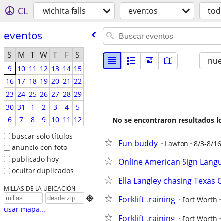
CL
wichita falls
eventos
tod
eventos
S
M
T
W
T
F
S
nu
9
10
11
12
13
14
15
16
17
18
19
20
21
22
23
24
25
26
27
28
29
30
31
1
2
3
4
5
6
7
8
9
10
11
12
No se encontraron resultados lo
buscar solo títulos
Fun buddy
Lawton
8/3-8/16
anuncio con foto
publicado hoy
Online American Sign Lang
ocultar duplicados
Ella Langley chasing Texas 
MILLAS DE LA UBICACIÓN
Forklift training

Fort Worth
usar mapa...
Forklift training
Fort Worth