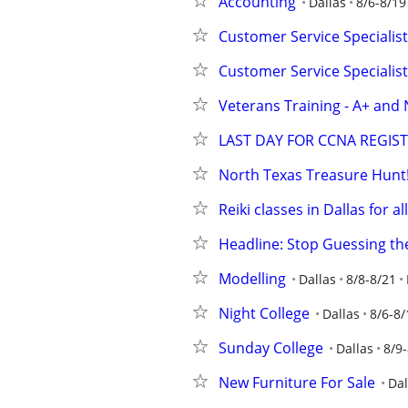
Accounting
Dallas
8/6-8/19
Customer Service Specialist 
Customer Service Specialist 
Veterans Training - A+ and 
LAST DAY FOR CCNA REGIS
North Texas Treasure Hunt! 
Reiki classes in Dallas for all
Headline: Stop Guessing th
Modelling
Dallas
8/8-8/21
Night College
Dallas
8/6-8/
Sunday College
Dallas
8/9
New Furniture For Sale
Dal