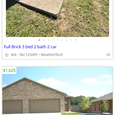
•
•
•
•
•
•
•
•
•
Full Brick 3 bed 2 bath 2 car
8/6
3br
1250ft
Weatherford
2
$1,625