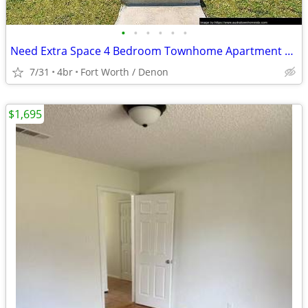
•
•
•
•
•
•
Need Extra Space 4 Bedroom Townhome Apartment Fort Worth TX
7/31
4br
Fort Worth / Denon
$1,695