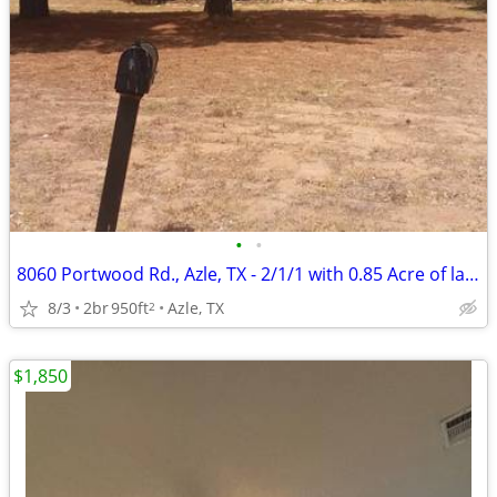
•
•
8060 Portwood Rd., Azle, TX - 2/1/1 with 0.85 Acre of land
8/3
2br
950ft
Azle, TX
2
$1,850