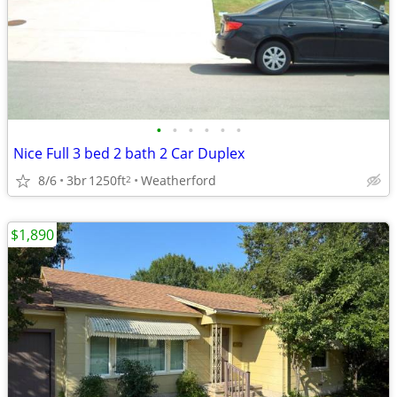
•
•
•
•
•
•
Nice Full 3 bed 2 bath 2 Car Duplex
8/6
3br
1250ft
Weatherford
2
$1,890