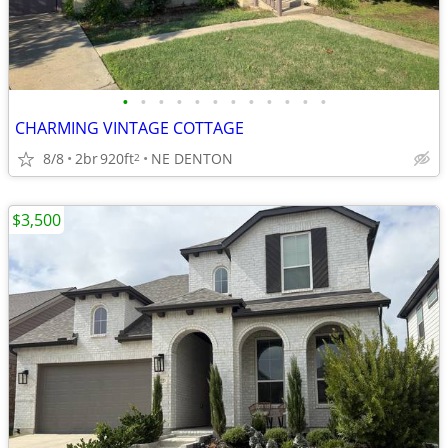
•
•
•
•
•
•
•
•
•
•
•
•
CHARMING VINTAGE COTTAGE
8/8
2br
920ft
NE DENTON
2
$3,500