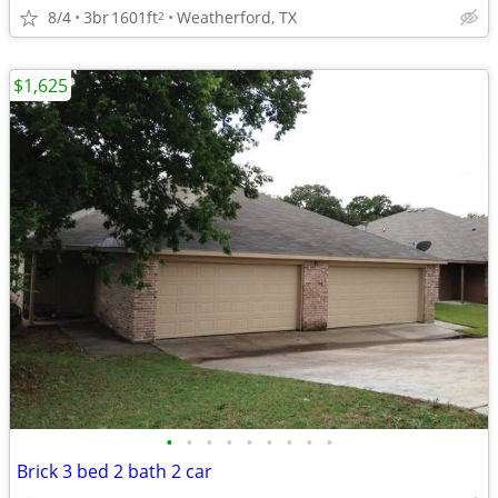
8/4
3br
1601ft
Weatherford, TX
2
$1,625
•
•
•
•
•
•
•
•
•
Brick 3 bed 2 bath 2 car