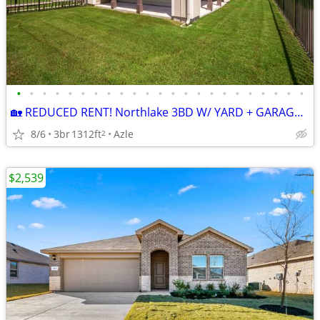
•
•
•
•
•
•
•
•
•
•
•
•
•
•
•
•
•
•
•
•
•
•
•
🏡 REDUCED RENT! Northlake 3BD W/ YARD + GARAGE!🏡
8/6
3br
1312ft
Azle
2
$2,539