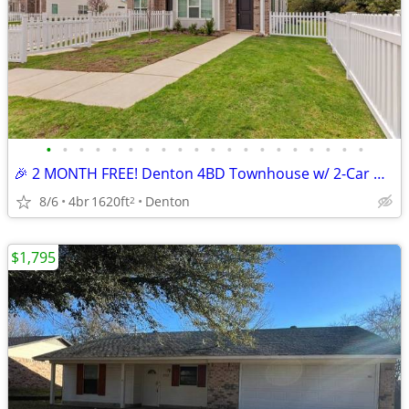
•
•
•
•
•
•
•
•
•
•
•
•
•
•
•
•
•
•
•
•
🎉 2 MONTH FREE! Denton 4BD Townhouse w/ 2-Car Garage & Private Yard!
8/6
4br
1620ft
Denton
2
$1,795