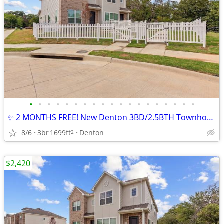
•
•
•
•
•
•
•
•
•
•
•
•
•
•
•
•
•
•
•
✨ 2 MONTHS FREE! New Denton 3BD/2.5BTH Townhouse! ✨
8/6
3br
1699ft
Denton
2
$2,420