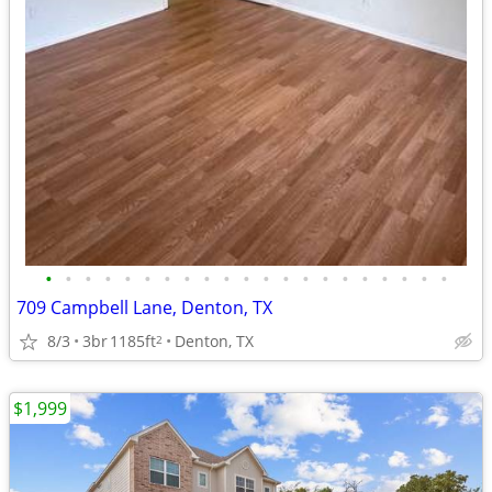
•
•
•
•
•
•
•
•
•
•
•
•
•
•
•
•
•
•
•
•
•
709 Campbell Lane, Denton, TX
8/3
3br
1185ft
Denton, TX
2
$1,999