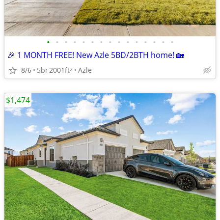
•
•
•
•
•
•
•
•
•
•
•
•
•
•
•
🎉 1 MONTH FREE! New Azle 5BD/2BTH home! 🏡
8/6
5br
2001ft
Azle
2
$1,474