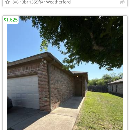
8/6
3br
1355ft
Weatherford
2
$1,625