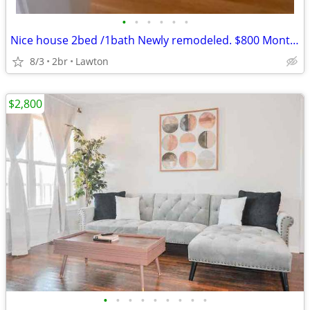
•
•
•
•
•
•
Nice house 2bed /1bath Newly remodeled. $800 Monthly Rent! CALL NOW!!!
8/3
2br
Lawton
$2,800
•
•
•
•
•
•
•
•
•