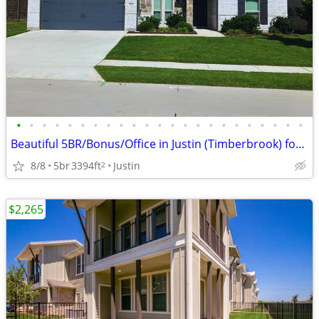
•
•
•
•
•
•
•
•
•
•
•
•
•
•
•
•
•
•
•
•
•
•
•
Beautiful 5BR/Bonus/Office in Justin (Timberbrook) for Rent
8/8
5br
3394ft
Justin
2
$2,265