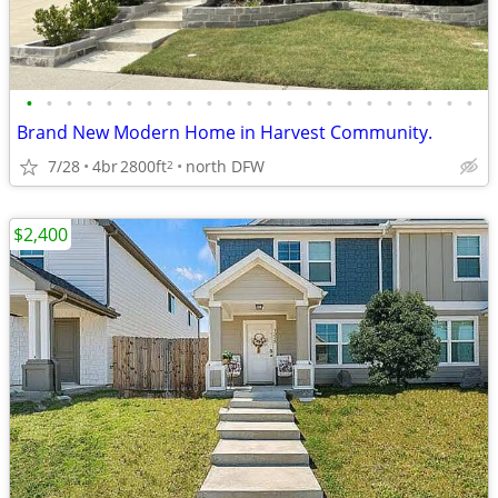
•
•
•
•
•
•
•
•
•
•
•
•
•
•
•
•
•
•
•
•
•
•
•
Brand New Modern Home in Harvest Community.
7/28
4br
2800ft
north DFW
2
$2,400