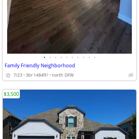
•
•
•
•
•
•
•
•
•
•
Family Friendly Neighborhood
7/23
3br
1484ft
north DFW
2
$3,500