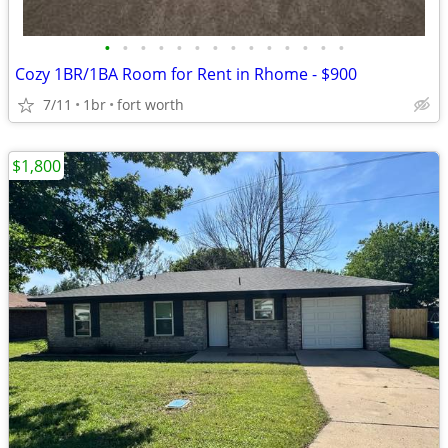
•
•
•
•
•
•
•
•
•
•
•
•
•
•
Cozy 1BR/1BA Room for Rent in Rhome - $900
7/11
1br
fort worth
$1,800