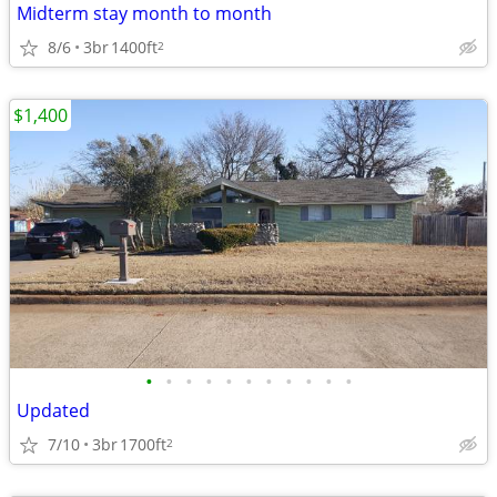
Midterm stay month to month
8/6
3br
1400ft
2
$1,400
•
•
•
•
•
•
•
•
•
•
•
Updated
7/10
3br
1700ft
2