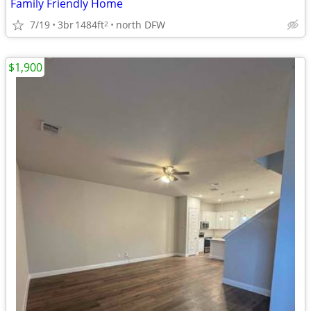
Family Friendly Home
7/19
3br
1484ft
north DFW
2
$1,900