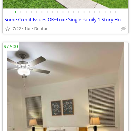
•
•
•
•
•
•
•
•
•
•
•
•
•
•
•
•
•
•
•
•
Some Credit Issues OK~Luxe Single Family 1 Story Homes W/Garage!
7/22
1br
Denton
$7,500