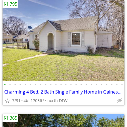
$1,795
•
•
•
•
•
•
•
•
•
•
•
•
•
•
•
•
•
•
•
•
•
•
•
•
Charming 4 Bed, 2 Bath Single Family Home in Gainesville, TX
7/31
4br
1705ft
north DFW
2
$1,365