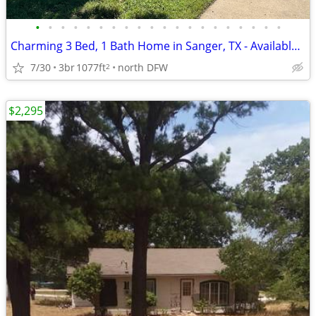
•
•
•
•
•
•
•
•
•
•
•
•
•
•
•
•
•
•
•
•
Charming 3 Bed, 1 Bath Home in Sanger, TX - Available 4/20 - $1800
7/30
3br
1077ft
north DFW
2
$2,295