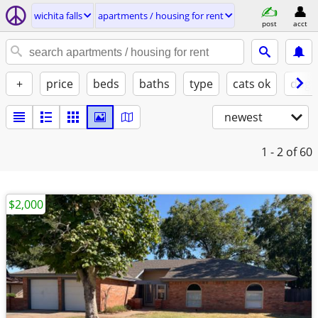
wichita falls
apartments / housing for rent
post
acct
+
price
beds
baths
type
cats ok
dogs
newest
1 - 2
of 60
$2,000