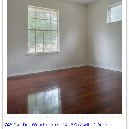
•
•
•
•
•
•
•
•
•
•
•
•
•
•
•
•
•
•
•
•
•
•
•
•
746 Gail Dr., Weatherford, TX - 3/2/2 with 1 Acre