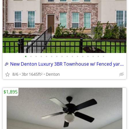
•
•
•
•
•
•
•
•
•
•
•
•
•
•
•
•
🎉 New Denton Luxury 3BR Townhouse w/ Fenced yard + 2 Car Garage! 🏡🚘
8/6
3br
1645ft
Denton
2
$1,895