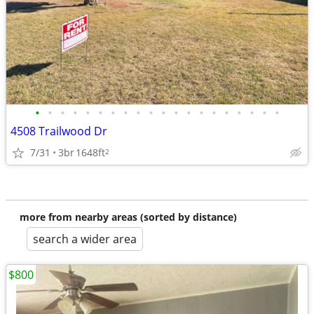
•
•
•
•
•
•
•
•
•
•
•
•
•
•
•
•
•
•
•
•
4508 Trailwood Dr
7/31
3br
1648ft
2
more from nearby areas (sorted by distance)
search a wider area
$800