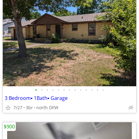
•
•
•
•
•
•
•
•
•
•
•
•
•
3 Bedroom▪ 1Bath▪ Garage
7/27
3br
north DFW
$900