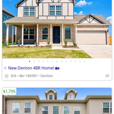
•
•
•
•
•
•
•
•
•
•
•
•
•
✨ New Denton 4BR Home! 🏡
8/6
4br
1869ft
Denton
2
$1,795