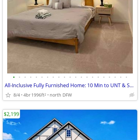
•
•
•
•
•
•
•
•
•
•
•
•
•
•
•
•
•
•
•
•
•
All-Inclusive Fully Furnished Home: 10 Min to UNT & Steps from Recreat
8/4
4br
1996ft
north DFW
2
$2,199