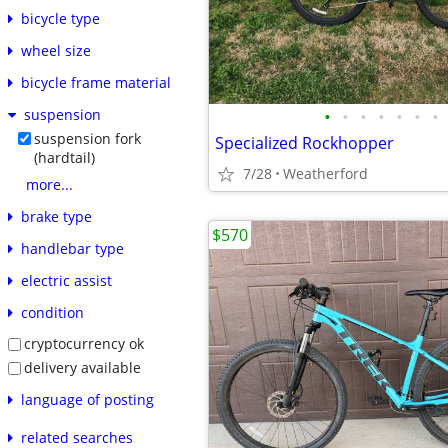
bicycle type
wheel size
bicycle frame material
•
•
•
•
•
•
•
suspension
suspension fork
Specialized Rockhopper
(hardtail)
7/28
Weatherford
more...
brake type
$570
handlebar type
electric assist
condition
cryptocurrency ok
delivery available
language of posting
related searches