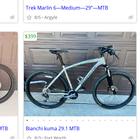
Trek Marlin 6—Medium—29”—MTB
8/5
Argyle
$399
•
•
•
•
•
•
•
•
•
•
•
•
•
•
•
•
•
•
•
•
MTB
Bianchi kuma 29.1 MTB
8/3
Fort Worth