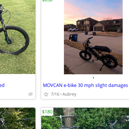
•
ed
7/16
Aubrey
$180