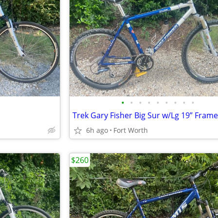
•
•
•
•
•
•
•
•
•
Trek Gary Fisher Big Sur w/Lg 19” Frame
6h ago
Fort Worth
$260