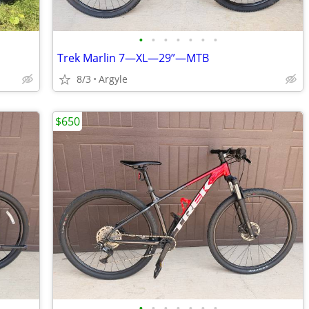
•
•
•
•
•
•
•
Trek Marlin 7—XL—29”—MTB
8/3
Argyle
$650
•
•
•
•
•
•
•