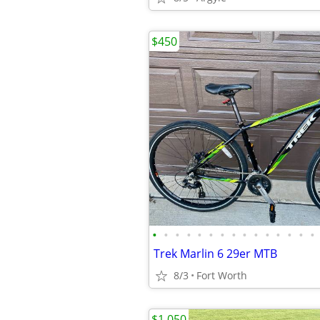
$450
•
•
•
•
•
•
•
•
•
•
•
•
•
•
•
Trek Marlin 6 29er MTB
8/3
Fort Worth
$1,050