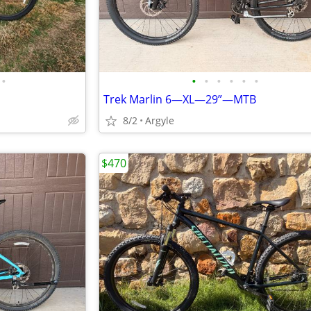
•
•
•
•
•
•
•
Trek Marlin 6—XL—29”—MTB
8/2
Argyle
$470