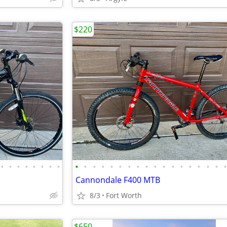
$220
•
•
•
•
•
•
•
•
•
•
•
•
•
•
•
•
•
•
•
•
•
•
•
•
•
Cannondale F400 MTB
8/3
Fort Worth
$650