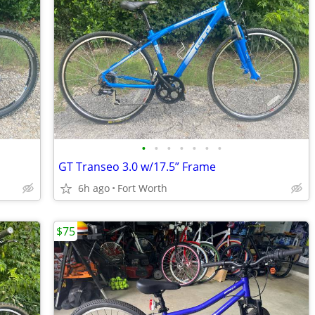
•
•
•
•
•
•
•
GT Transeo 3.0 w/17.5” Frame
6h ago
Fort Worth
$75