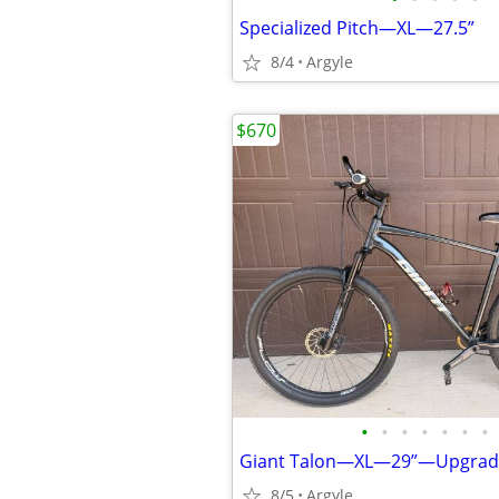
Specialized Pitch—XL—27.5”
8/4
Argyle
$670
•
•
•
•
•
•
•
Giant Talon—XL—29”—Upgr
8/5
Argyle