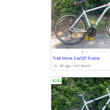
•
•
•
•
•
•
•
Trek Verve 3 w/20” Frame
6h ago
Fort Worth
$200