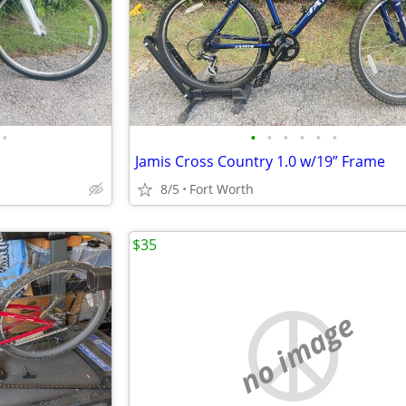
•
•
•
•
•
•
•
Jamis Cross Country 1.0 w/19” Frame
8/5
Fort Worth
$35
no image