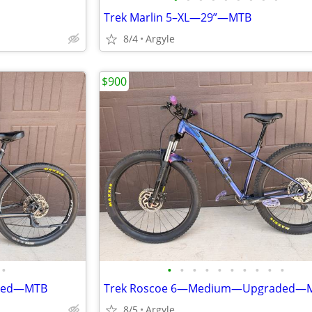
Trek Marlin 5–XL—29”—MTB
8/4
Argyle
$900
•
•
•
•
•
•
•
•
•
•
•
aded—MTB
Trek Roscoe 6—Medium—Upgraded—
8/5
Argyle