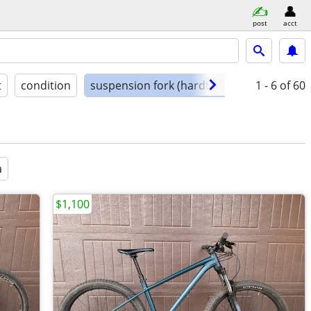
post
acct
t
condition
suspension fork (hardtail)
1 - 6
of 60
a
$1,100