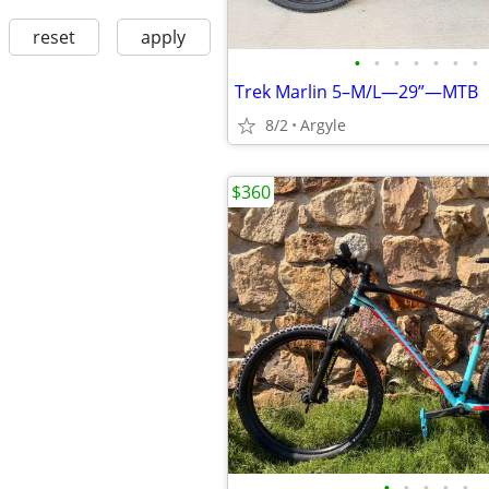
reset
apply
•
•
•
•
•
•
•
Trek Marlin 5–M/L—29”—MTB
8/2
Argyle
$360
•
•
•
•
•