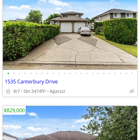
•
•
•
•
•
•
•
•
•
•
•
•
•
•
•
•
•
•
•
•
•
•
•
1535 Canterbury Drive
8/7
5br
2474ft
Agassiz
2
$829,000