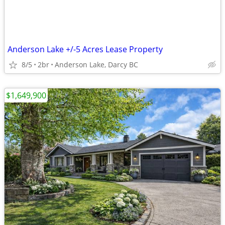
Anderson Lake +/-5 Acres Lease Property
8/5
2br
Anderson Lake, Darcy BC
$1,649,900