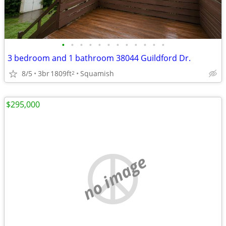
•
•
•
•
•
•
•
•
•
•
•
•
3 bedroom and 1 bathroom 38044 Guildford Dr.
8/5
3br
1809ft
Squamish
2
$295,000
no image