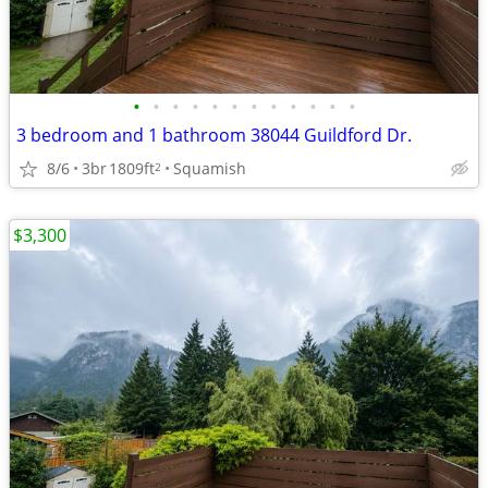
•
•
•
•
•
•
•
•
•
•
•
•
3 bedroom and 1 bathroom 38044 Guildford Dr.
8/6
3br
1809ft
Squamish
2
$3,300