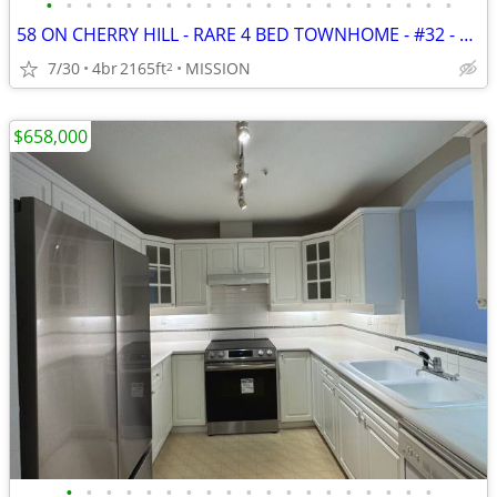
•
•
•
•
•
•
•
•
•
•
•
•
•
•
•
•
•
•
•
•
•
58 ON CHERRY HILL - RARE 4 BED TOWNHOME - #32 - 33209 CHERRY AVE
7/30
4br
2165ft
MISSION
2
$658,000
•
•
•
•
•
•
•
•
•
•
•
•
•
•
•
•
•
•
•