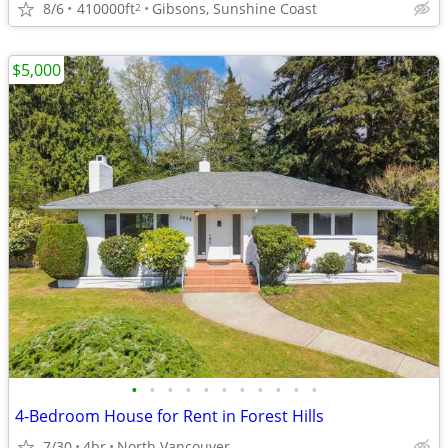
8/6
410000ft
Gibsons, Sunshine Coast
2
$5,000
•
•
•
•
•
•
•
•
•
•
•
4-Bedroom House for Rent in Forest Hills
7/30
4br
North Vancouver