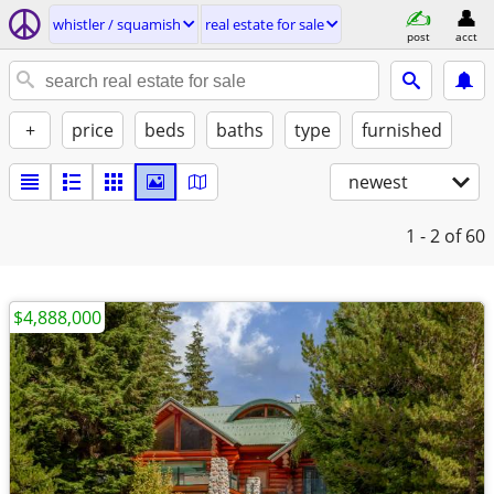
whistler / squamish
real estate for sale
post
acct
+
price
beds
baths
type
furnished
newest
1 - 2
of 60
$4,888,000