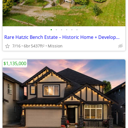
•
•
•
•
•
•
Rare Hatzic Bench Estate – Historic Home + Development Potential
7/16
6br
5437ft
Mission
2
$1,135,000