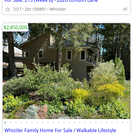
For Sale: 213 (Week B) - 2020 London Lane
7/27
2br
1008ft
Whistler
2
$2,850,000
•
•
•
•
•
•
•
•
•
•
•
•
•
•
•
•
•
•
•
•
•
•
•
•
Whistler Family Home For Sale / Walkable Lifestyle