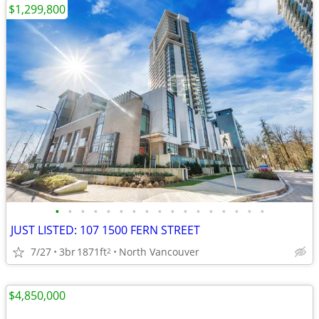
$1,299,800
•
•
•
•
•
•
•
•
•
•
•
•
•
•
•
•
•
JUST LISTED: 107 1500 FERN STREET
7/27
3br
1871ft
North Vancouver
2
$4,850,000