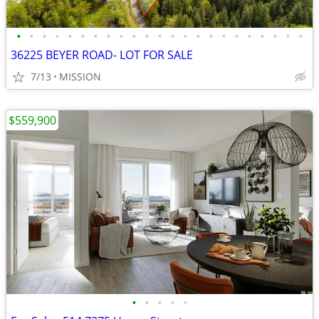
•
•
•
•
•
•
•
•
•
•
•
•
•
•
•
•
•
•
•
•
•
•
•
36225 BEYER ROAD- LOT FOR SALE
7/13
MISSION
$559,900
•
•
•
•
•