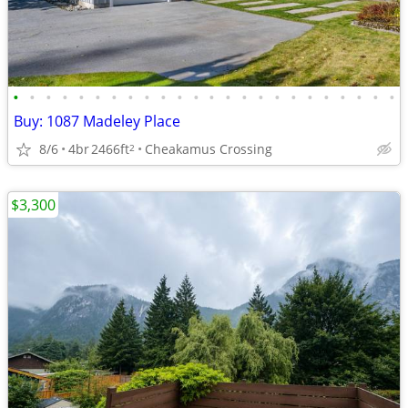
•
•
•
•
•
•
•
•
•
•
•
•
•
•
•
•
•
•
•
•
•
•
•
•
Buy: 1087 Madeley Place
8/6
4br
2466ft
Cheakamus Crossing
2
$3,300