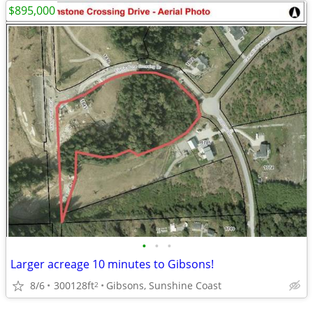
$895,000
•
•
•
Larger acreage 10 minutes to Gibsons!
8/6
300128ft
Gibsons, Sunshine Coast
2