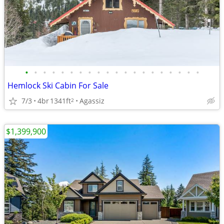
•
•
•
•
•
•
•
•
•
•
•
•
•
•
•
•
•
•
•
•
Hemlock Ski Cabin For Sale
7/3
4br
1341ft
Agassiz
2
$1,399,900