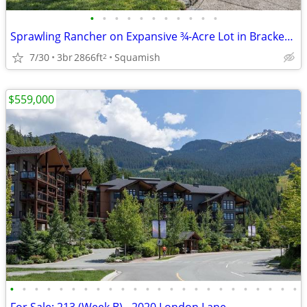
•
•
•
•
•
•
•
•
•
•
•
Sprawling Rancher on Expansive ¾-Acre Lot in Brackendale
7/30
3br
2866ft
Squamish
2
$559,000
•
•
•
•
•
•
•
•
•
•
•
•
•
•
•
•
•
•
•
•
•
•
•
•