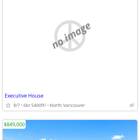
no image
Executive House
8/7
6br
5400ft
North Vancouver
2
$849,000