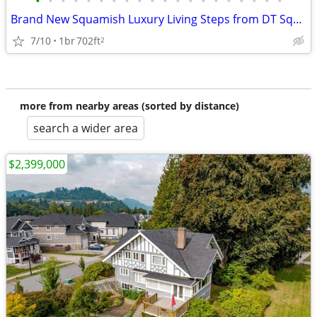
•
•
•
•
•
•
•
•
•
•
•
•
•
•
•
•
•
•
•
•
Brand New Squamish Luxury Living Steps from DT Squamish!
7/10
1br
702ft
2
more from nearby areas (sorted by distance)
search a wider area
$2,399,000