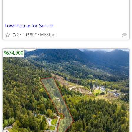
Townhouse for Senior
7/2
1155ft
Mission
2
$674,900