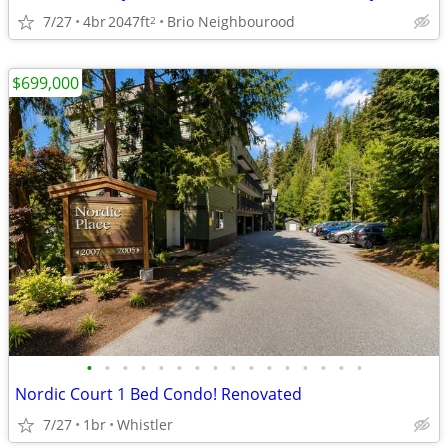
7/27
4br
2047ft
Brio Neighbourood
2
$699,000
•
•
•
•
•
•
•
•
•
•
•
•
•
•
•
•
Nordic Court 1 Bed Condo! Renovated
7/27
1br
Whistler