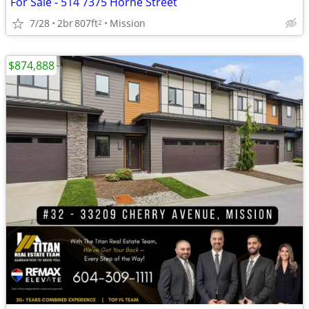
For Sale - 514 7375 Horne Street
7/28
2br
807ft
Mission
2
$874,888