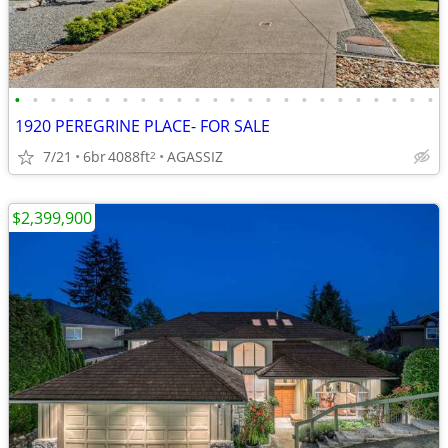
•
•
•
•
•
•
•
•
•
•
•
•
•
•
•
•
•
•
•
•
•
•
•
•
1920 PEREGRINE PLACE- FOR SALE
7/21
6br
4088ft
AGASSIZ
2
$2,399,900