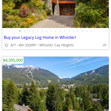
•
•
•
•
•
•
•
•
•
•
•
•
•
•
•
•
•
Buy your Legacy Log Home in Whistler!
8/7
4br
3200ft
Whistler Cay Heights
2
$4,395,000