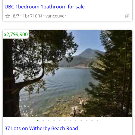
UBC 1bedroom 1bathroom for sale
8/7
1br
716ft
vancouver
2
$2,799,900
•
•
•
•
•
•
•
•
•
•
•
•
37 Lots on Witherby Beach Road