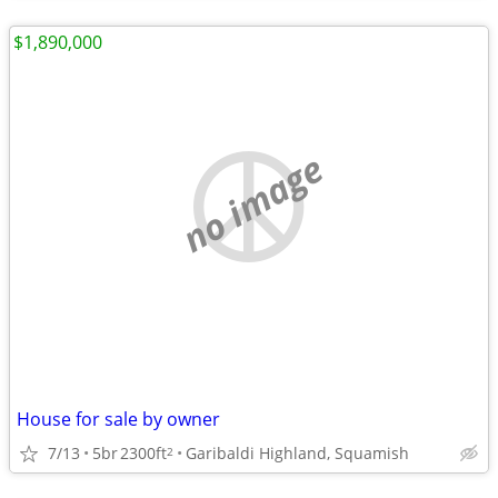
$1,890,000
no image
House for sale by owner
7/13
5br
2300ft
Garibaldi Highland, Squamish
2