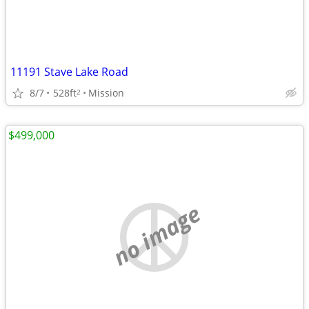
11191 Stave Lake Road
8/7
528ft
Mission
2
$499,000
no image