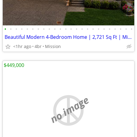
•
•
•
•
•
•
•
•
•
•
•
•
•
•
•
•
•
•
•
•
•
•
•
•
Beautiful Modern 4-Bedroom Home | 2,721 Sq Ft | Mission, BC
<1hr ago
4br
Mission
$449,000
no image