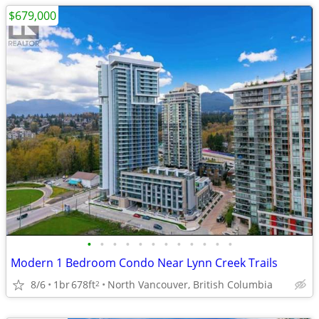
$679,000
•
•
•
•
•
•
•
•
•
•
•
•
Modern 1 Bedroom Condo Near Lynn Creek Trails
8/6
1br
678ft
North Vancouver, British Columbia
2