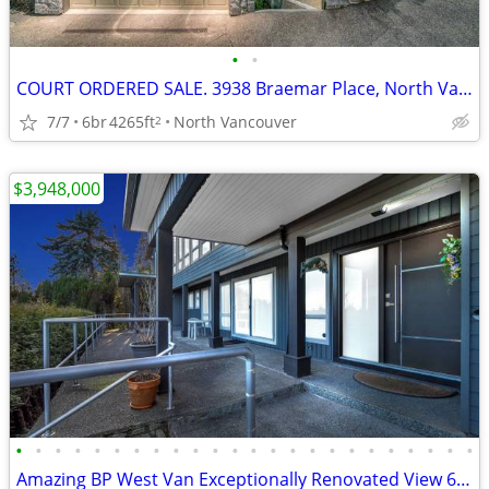
•
•
COURT ORDERED SALE. 3938 Braemar Place, North Vancouver
7/7
6br
4265ft
North Vancouver
2
$3,948,000
•
•
•
•
•
•
•
•
•
•
•
•
•
•
•
•
•
•
•
•
•
•
•
•
Amazing BP West Van Exceptionally Renovated View 6BD, 6Bath + Den