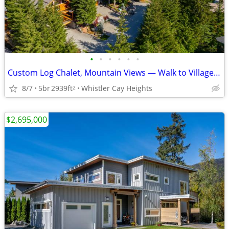
•
•
•
•
•
•
Custom Log Chalet, Mountain Views — Walk to Village, Whistler
8/7
5br
2939ft
Whistler Cay Heights
2
$2,695,000