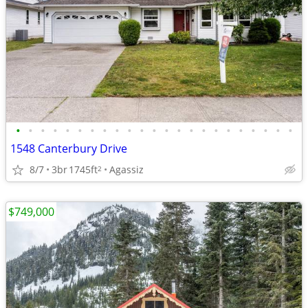
•
•
•
•
•
•
•
•
•
•
•
•
•
•
•
•
•
•
•
•
•
•
•
1548 Canterbury Drive
8/7
3br
1745ft
Agassiz
2
$749,000