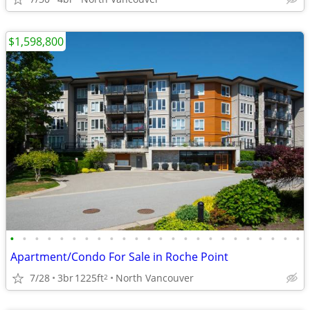
$1,598,800
•
•
•
•
•
•
•
•
•
•
•
•
•
•
•
•
•
•
•
•
•
•
•
•
Apartment/Condo For Sale in Roche Point
7/28
3br
1225ft
North Vancouver
2