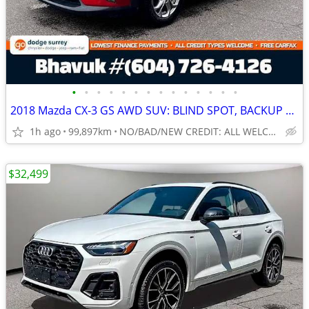
•
•
•
•
•
•
•
•
•
•
•
•
•
•
2018 Mazda CX-3 GS AWD SUV: BLIND SPOT, BACKUP CAM
1h ago
99,897km
NO/BAD/NEW CREDIT: ALL WELCOME!
$32,499