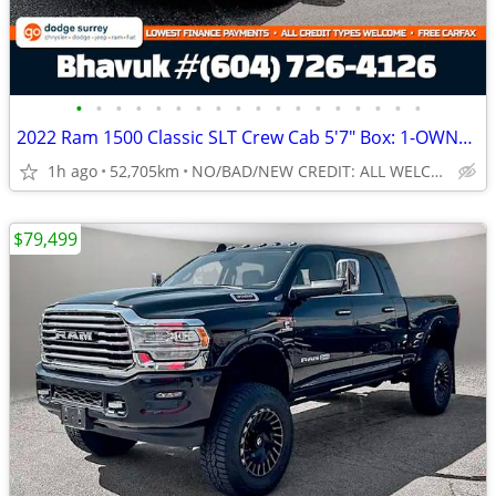
•
•
•
•
•
•
•
•
•
•
•
•
•
•
•
•
•
•
2022 Ram 1500 Classic SLT Crew Cab 5'7" Box: 1-OWNER, NO ACCIDENTS
1h ago
52,705km
NO/BAD/NEW CREDIT: ALL WELCOME!
$79,499