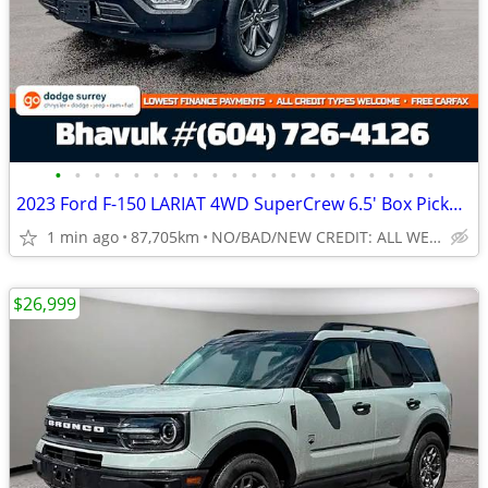
•
•
•
•
•
•
•
•
•
•
•
•
•
•
•
•
•
•
•
•
2023 Ford F-150 LARIAT 4WD SuperCrew 6.5' Box Pickup: LOCAL, LOW KMS
1 min ago
87,705km
NO/BAD/NEW CREDIT: ALL WELCOME!
$26,999