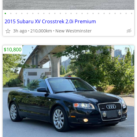
•
•
•
•
•
•
•
•
•
•
•
•
•
•
•
•
•
•
•
•
•
•
•
•
2015 Subaru XV Crosstrek 2.0i Premium
3h ago
210,000km
New Westminster
$10,800