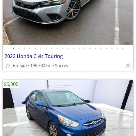
•
•
•
•
•
•
•
•
•
•
•
•
•
•
•
•
•
•
•
•
•
2022 Honda Civic Touring
6h ago
195,534km
Surrey
$6,900