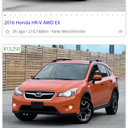
•
•
•
•
•
•
•
•
•
•
•
•
•
•
•
•
•
•
•
•
•
•
•
•
2016 Honda HR-V AWD EX
3h ago
210,146km
New Westminster
$12,250