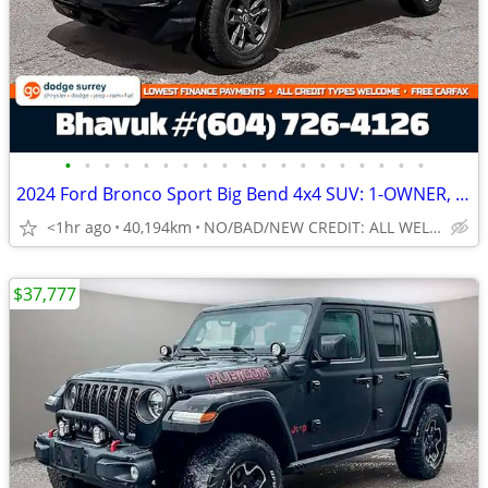
•
•
•
•
•
•
•
•
•
•
•
•
•
•
•
•
•
•
•
2024 Ford Bronco Sport Big Bend 4x4 SUV: 1-OWNER, NAVI, SUNROOF
<1hr ago
40,194km
NO/BAD/NEW CREDIT: ALL WELCOME!
$37,777