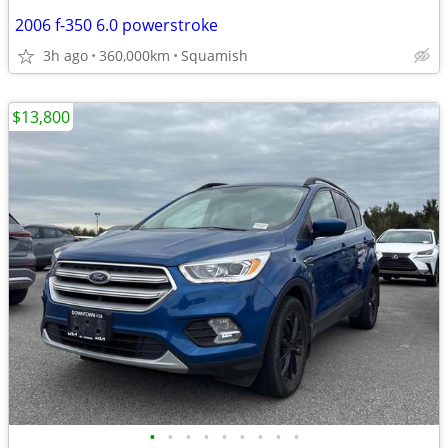
2006 f-350 6.0 powerstroke
3h ago
360,000km
Squamish
$13,800
•
•
•
•
•
•
•
•
•