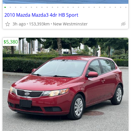
•
•
•
•
•
•
•
•
•
•
•
•
•
•
•
•
•
•
•
•
•
•
•
•
2010 Mazda Mazda3 4dr HB Sport
3h ago
153,393km
New Westminster
$5,380