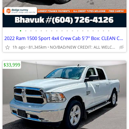
•
•
•
•
•
•
•
•
•
•
•
•
•
•
•
•
•
•
2022 Ram 1500 Sport 4x4 Crew Cab 5'7" Box: CLEAN CARFAX, LEATHER
1h ago
81,345km
NO/BAD/NEW CREDIT: ALL WELCOME!
$33,999