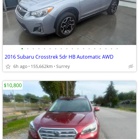
•
•
•
•
•
•
•
•
•
•
•
•
•
•
•
•
•
•
2016 Subaru Crosstrek 5dr HB Automatic AWD
6h ago
155,662km
Surrey
$10,800