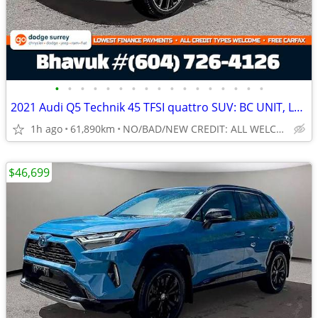
•
•
•
•
•
•
•
•
•
•
•
•
•
•
•
•
•
2021 Audi Q5 Technik 45 TFSI quattro SUV: BC UNIT, LOW KMS
1h ago
61,890km
NO/BAD/NEW CREDIT: ALL WELCOME!
$46,699