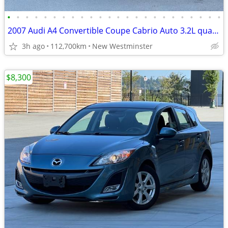
•
•
•
•
•
•
•
•
•
•
•
•
•
•
•
•
•
•
•
•
•
•
•
•
2007 Audi A4 Convertible Coupe Cabrio Auto 3.2L quattro Convertible
3h ago
112,700km
New Westminster
$8,300