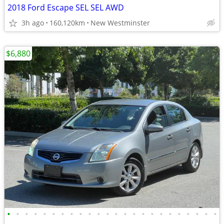
2018 Ford Escape SEL SEL AWD
3h ago
160,120km
New Westminster
$6,880
•
•
•
•
•
•
•
•
•
•
•
•
•
•
•
•
•
•
•
•
•
•
•
•