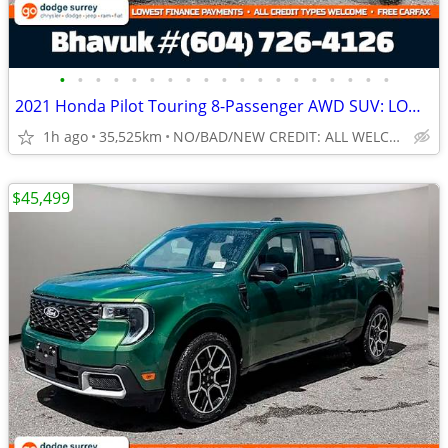
•
•
•
•
•
•
•
•
•
•
•
•
•
•
•
•
•
•
•
2021 Honda Pilot Touring 8-Passenger AWD SUV: LOW KMS, NO ACCIDENTS
1h ago
35,525km
NO/BAD/NEW CREDIT: ALL WELCOME!
$45,499