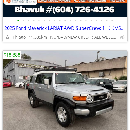
•
•
•
•
•
•
•
•
•
•
•
•
•
•
•
•
•
•
•
2025 Ford Maverick LARIAT AWD SuperCrew: 11K KMS ONLY, NO ACCIDENTS
1h ago
11,385km
NO/BAD/NEW CREDIT: ALL WELCOME!
$18,888