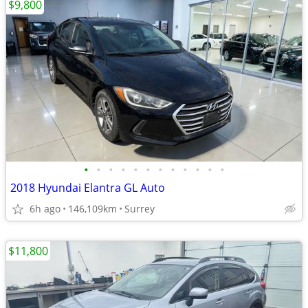
$9,800
•
•
•
•
•
•
•
•
•
•
•
•
2018 Hyundai Elantra GL Auto
6h ago
146,109km
Surrey
$11,800