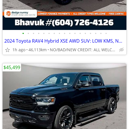
•
•
•
•
•
•
•
•
•
•
•
•
•
•
•
•
•
2024 Toyota RAV4 Hybrid XSE AWD SUV: LOW KMS, NO ACCIDENTS
1h ago
46,113km
NO/BAD/NEW CREDIT: ALL WELCOME!
$45,499