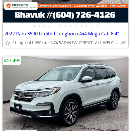
•
•
•
•
•
•
•
•
•
•
•
•
•
2022 Ram 3500 Limited Longhorn 4x4 Mega Cab 6'4" Box: NO ACCIDENTS!!
1h ago
41,980km
NO/BAD/NEW CREDIT: ALL WELCOME!
$43,499