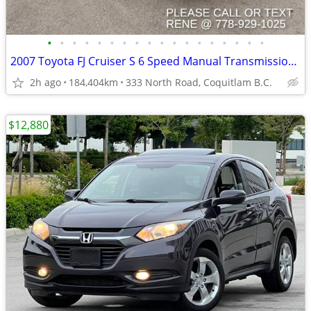
•
•
•
•
•
•
•
•
•
•
•
•
•
•
•
•
•
•
2007 Toyota FJ Cruiser S 6 Speed Manual Transmission 4WD
2h ago
184,404km
333 North Road, Coquitlam B.C.
$12,880