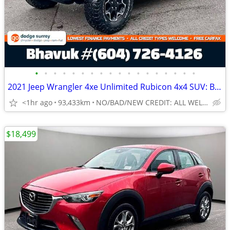
•
•
•
•
•
•
•
•
•
•
•
•
•
•
•
•
•
•
2021 Jeep Wrangler 4xe Unlimited Rubicon 4x4 SUV: BC UNIT, MINT!!
<1hr ago
93,433km
NO/BAD/NEW CREDIT: ALL WELCOME!
$18,499