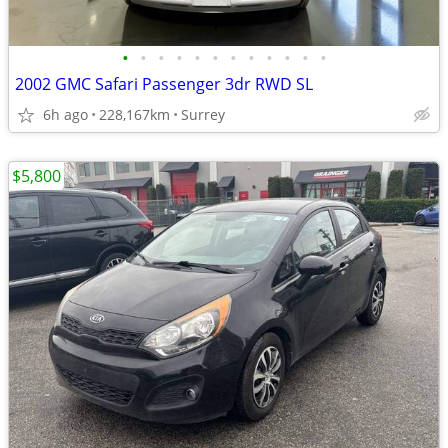
•
•
•
•
•
•
•
•
•
•
•
•
2002 GMC Safari Passenger 3dr RWD SL
6h ago
228,167km
Surrey
$5,800