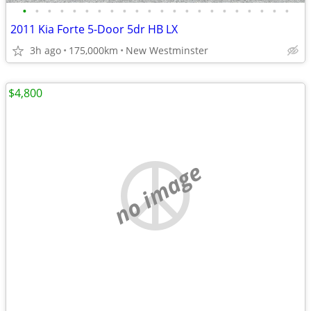
•
•
•
•
•
•
•
•
•
•
•
•
•
•
•
•
•
•
•
•
•
•
2011 Kia Forte 5-Door 5dr HB LX
3h ago
175,000km
New Westminster
$4,800
no image