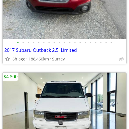
•
•
•
•
•
•
•
•
•
•
•
•
•
•
•
•
•
•
•
2017 Subaru Outback 2.5i Limited
6h ago
188,460km
Surrey
$4,800