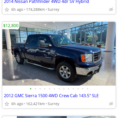
2014 Nissan Pathfinder 4WD 4dr SV Hybrid
6h ago
174,288km
Surrey
$12,800
•
•
•
•
•
•
•
•
•
•
•
•
•
2012 GMC Sierra 1500 4WD Crew Cab 143.5" SLE
6h ago
162,421km
Surrey