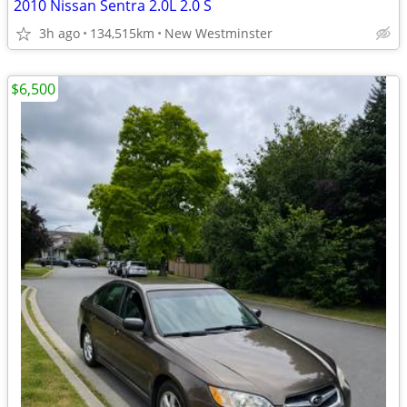
2010 Nissan Sentra 2.0L 2.0 S
3h ago
134,515km
New Westminster
$6,500