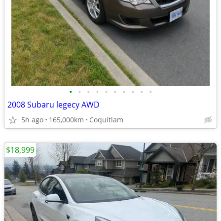
•
•
•
•
•
•
•
•
•
•
2008 Subaru legecy AWD
5h ago
165,000km
Coquitlam
$18,999