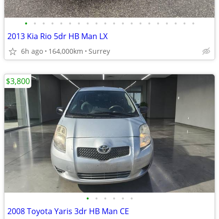
•
•
•
•
•
•
•
•
•
•
•
•
•
•
•
•
•
•
•
•
2013 Kia Rio 5dr HB Man LX
6h ago
164,000km
Surrey
$3,800
•
•
•
•
•
•
2008 Toyota Yaris 3dr HB Man CE