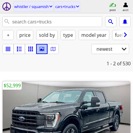
whistler / squamish
cars+trucks
post
acct
+
price
sold by
type
model year
fuel
newest
1 - 2
of 530
$52,999