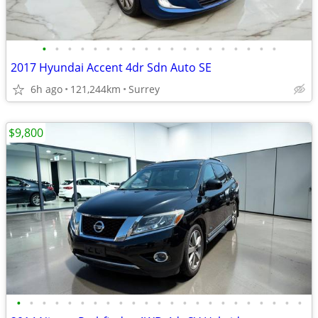
•
•
•
•
•
•
•
•
•
•
•
•
•
•
•
•
•
•
•
2017 Hyundai Accent 4dr Sdn Auto SE
6h ago
121,244km
Surrey
$9,800
•
•
•
•
•
•
•
•
•
•
•
•
•
•
•
•
•
•
•
•
•
•
•