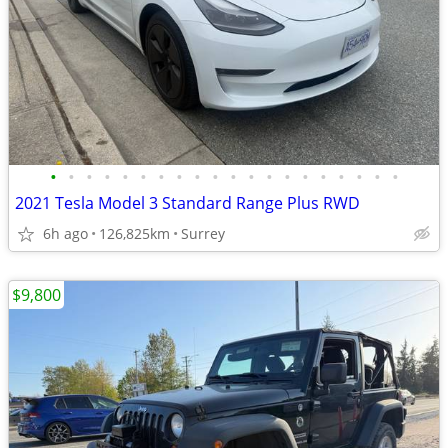
•
•
•
•
•
•
•
•
•
•
•
•
•
•
•
•
•
•
•
•
2021 Tesla Model 3 Standard Range Plus RWD
6h ago
126,825km
Surrey
$9,800