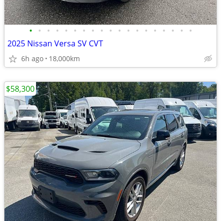
•
•
•
•
•
•
•
•
•
•
•
•
•
•
•
•
•
•
•
2025 Nissan Versa SV CVT
6h ago
18,000km
$58,300