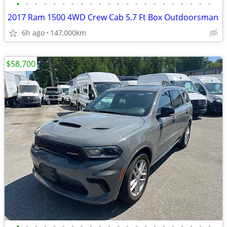
•
•
•
•
•
•
•
•
•
•
•
•
•
•
•
•
•
•
•
•
•
•
2017 Ram 1500 4WD Crew Cab 5.7 Ft Box Outdoorsman
6h ago
147,000km
$58,700
•
•
•
•
•
•
•
•
•
•
•
•
•
•
•
•
•
•
•
•
•
•