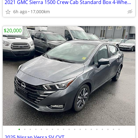
2021 GMC Sierra 1500 Crew Cab Standard Box 4-Wheel Drive SLE
6h ago
17,000km
$20,000
•
•
•
•
•
•
•
•
•
•
•
•
•
•
•
•
•
•
•
2025 Nissan Versa SV CVT