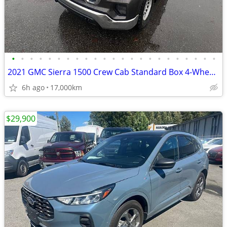
•
•
•
•
•
•
•
•
•
•
•
•
•
•
•
•
•
•
•
•
•
•
•
2021 GMC Sierra 1500 Crew Cab Standard Box 4-Wheel Drive SLE
6h ago
17,000km
$29,900