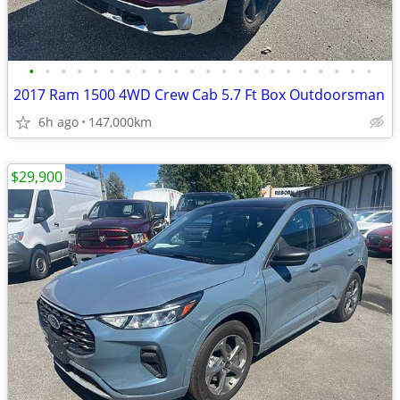
•
•
•
•
•
•
•
•
•
•
•
•
•
•
•
•
•
•
•
•
•
•
2017 Ram 1500 4WD Crew Cab 5.7 Ft Box Outdoorsman
6h ago
147,000km
$29,900