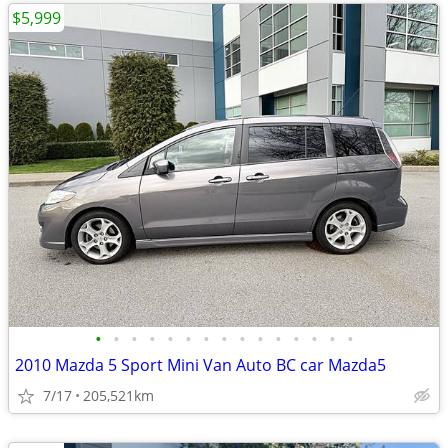
$5,999
•
•
•
•
•
•
•
•
•
•
•
•
•
•
•
2010 Mazda 5 Sport Mini Van Auto BC car Mazda5
7/17
205,521km