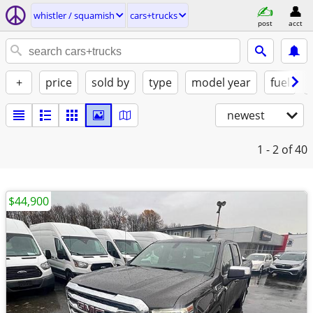
whistler / squamish
cars+trucks
post
acct
+
price
sold by
type
model year
fuel
newest
1 - 2
of 40
$44,900