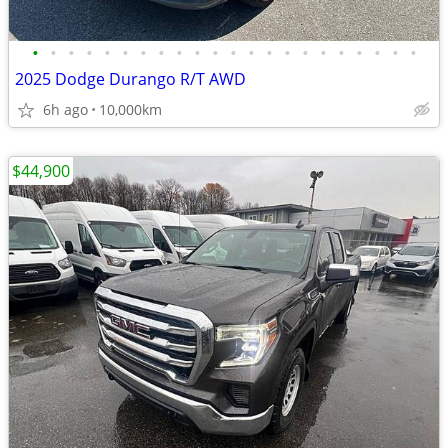
•
•
•
•
•
•
•
•
•
•
•
•
•
•
•
•
•
•
•
•
•
•
2025 Dodge Durango R/T AWD
6h ago
10,000km
$44,900