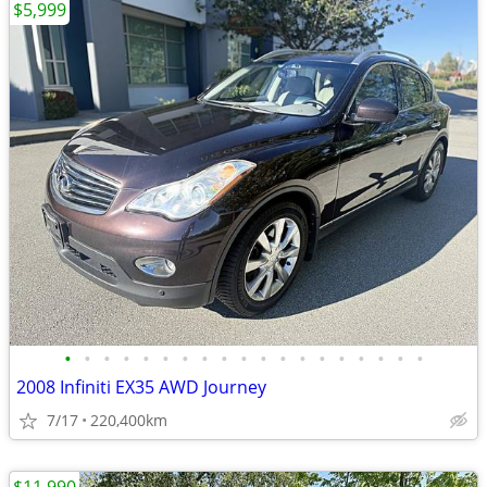
$5,999
•
•
•
•
•
•
•
•
•
•
•
•
•
•
•
•
•
•
•
2008 Infiniti EX35 AWD Journey
7/17
220,400km