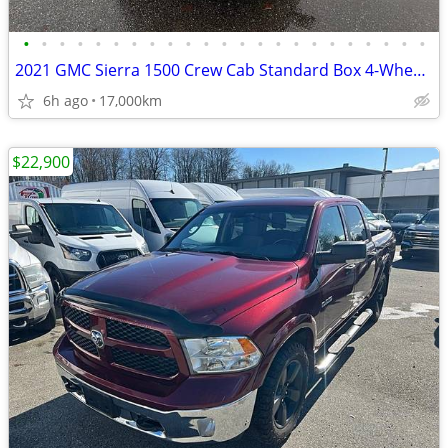
•
•
•
•
•
•
•
•
•
•
•
•
•
•
•
•
•
•
•
•
•
•
•
2021 GMC Sierra 1500 Crew Cab Standard Box 4-Wheel Drive SLE
6h ago
17,000km
$22,900