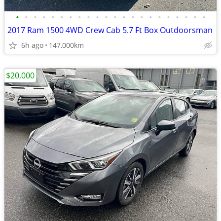
•
•
•
•
•
•
•
•
•
•
•
•
•
•
•
•
•
•
•
•
•
•
2017 Ram 1500 4WD Crew Cab 5.7 Ft Box Outdoorsman
6h ago
147,000km
$20,000