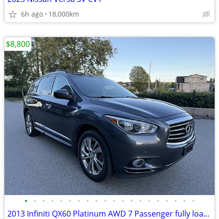
6h ago
18,000km
$8,800
•
•
•
•
•
•
•
•
•
•
•
•
•
•
•
•
•
•
•
•
2013 Infiniti QX60 Platinum AWD 7 Passenger fully loaded serviced up t