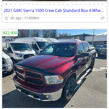
•
•
•
•
•
•
•
•
•
•
•
•
•
•
•
•
•
•
•
•
•
•
•
2021 GMC Sierra 1500 Crew Cab Standard Box 4-Wheel Drive SLE
6h ago
17,000km
$22,900