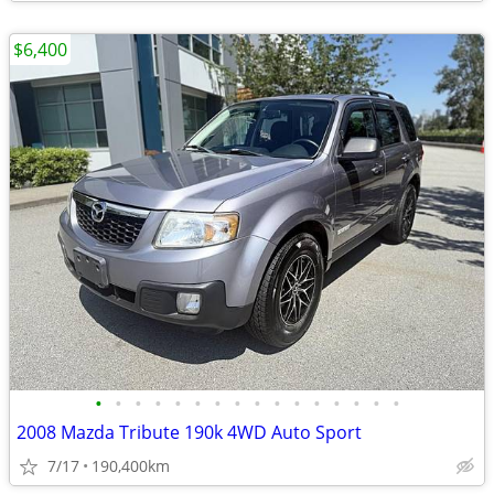
$6,400
•
•
•
•
•
•
•
•
•
•
•
•
•
•
•
•
2008 Mazda Tribute 190k 4WD Auto Sport
7/17
190,400km