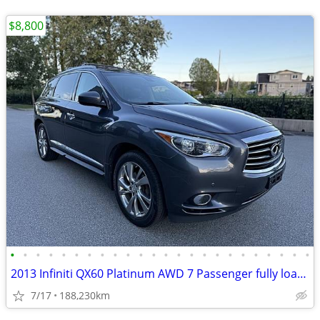
$8,800
•
•
•
•
•
•
•
•
•
•
•
•
•
•
•
•
•
•
•
•
•
•
•
•
2013 Infiniti QX60 Platinum AWD 7 Passenger fully loaded serviced up t
7/17
188,230km