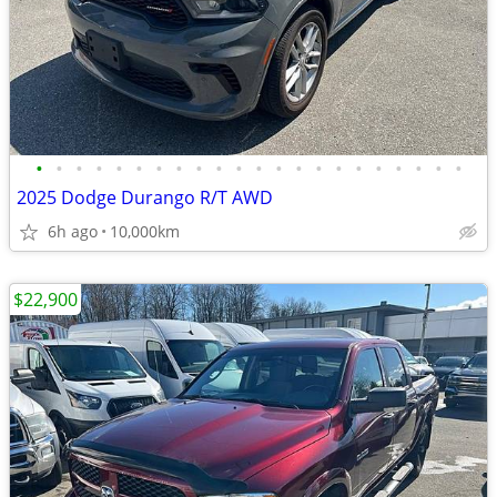
•
•
•
•
•
•
•
•
•
•
•
•
•
•
•
•
•
•
•
•
•
•
2025 Dodge Durango R/T AWD
6h ago
10,000km
$22,900