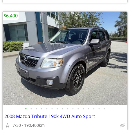
$6,400
•
•
•
•
•
•
•
•
•
•
•
•
•
•
•
•
2008 Mazda Tribute 190k 4WD Auto Sport
7/30
190,400km