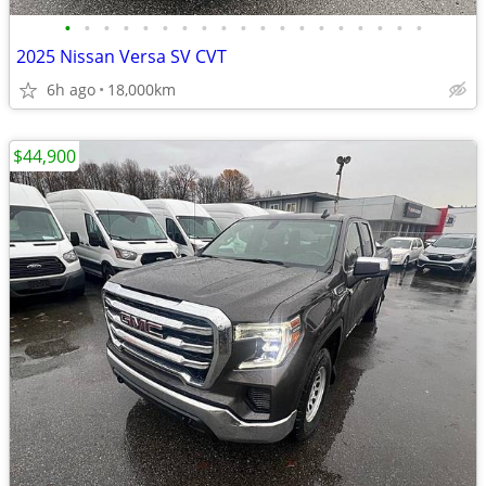
•
•
•
•
•
•
•
•
•
•
•
•
•
•
•
•
•
•
•
2025 Nissan Versa SV CVT
6h ago
18,000km
$44,900