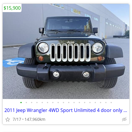
$15,900
•
•
•
•
•
•
•
•
•
•
•
•
•
•
•
•
•
•
2011 Jeep Wrangler 4WD Sport Unlimited 4 door only 147k BC car perfect
7/17
147,960km