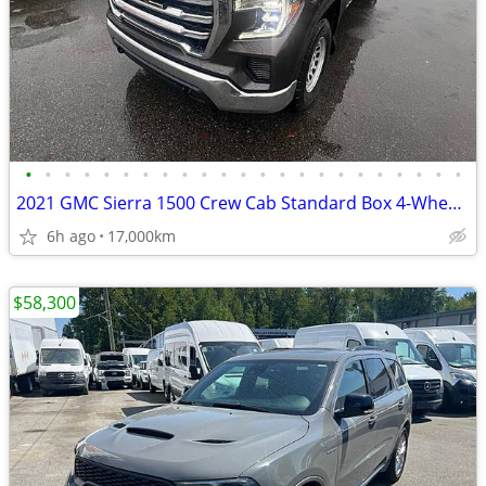
•
•
•
•
•
•
•
•
•
•
•
•
•
•
•
•
•
•
•
•
•
•
•
2021 GMC Sierra 1500 Crew Cab Standard Box 4-Wheel Drive SLE
6h ago
17,000km
$58,300