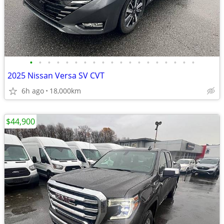
•
•
•
•
•
•
•
•
•
•
•
•
•
•
•
•
•
•
•
2025 Nissan Versa SV CVT
6h ago
18,000km
$44,900