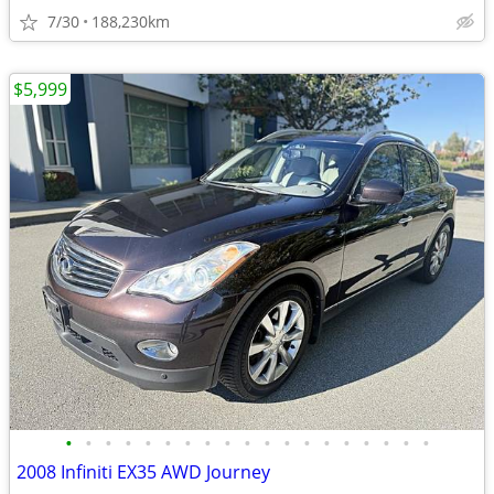
7/30
188,230km
$5,999
•
•
•
•
•
•
•
•
•
•
•
•
•
•
•
•
•
•
•
2008 Infiniti EX35 AWD Journey