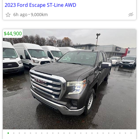
2023 Ford Escape ST-Line AWD
6h ago
9,000km
$44,900
•
•
•
•
•
•
•
•
•
•
•
•
•
•
•
•
•
•
•
•
•
•
•