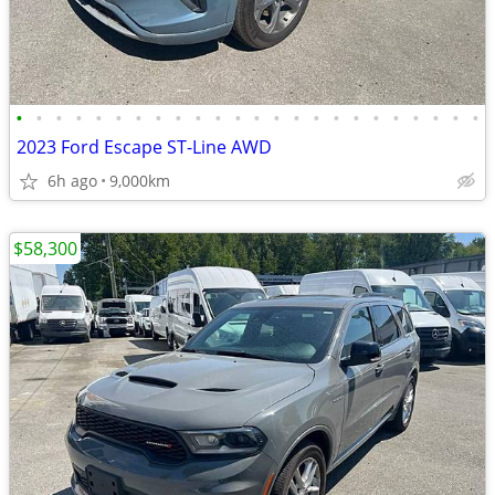
•
•
•
•
•
•
•
•
•
•
•
•
•
•
•
•
•
•
•
•
•
•
•
•
2023 Ford Escape ST-Line AWD
6h ago
9,000km
$58,300