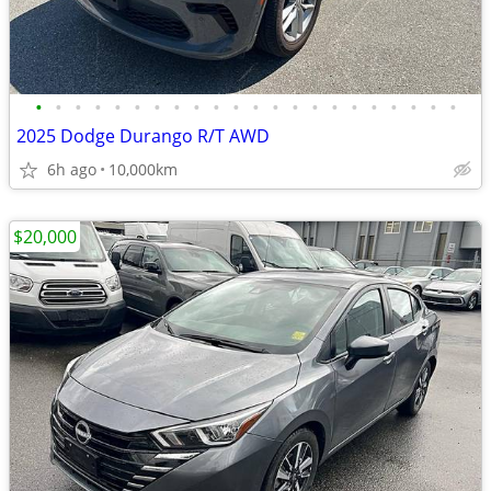
•
•
•
•
•
•
•
•
•
•
•
•
•
•
•
•
•
•
•
•
•
•
2025 Dodge Durango R/T AWD
6h ago
10,000km
$20,000