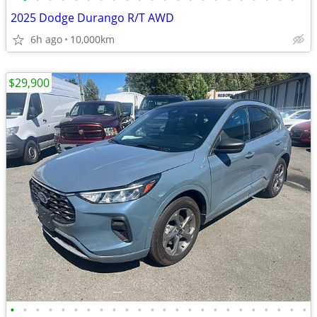
2025 Dodge Durango R/T AWD
6h ago
10,000km
$29,900
•
•
•
•
•
•
•
•
•
•
•
•
•
•
•
•
•
•
•
•
•
•
•
•