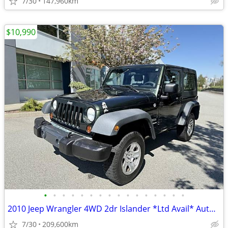
7/30
147,960km
$10,990
•
•
•
•
•
•
•
•
•
•
•
•
•
•
•
•
2010 Jeep Wrangler 4WD 2dr Islander *Ltd Avail* Auto BC car no acciden
7/30
209,600km