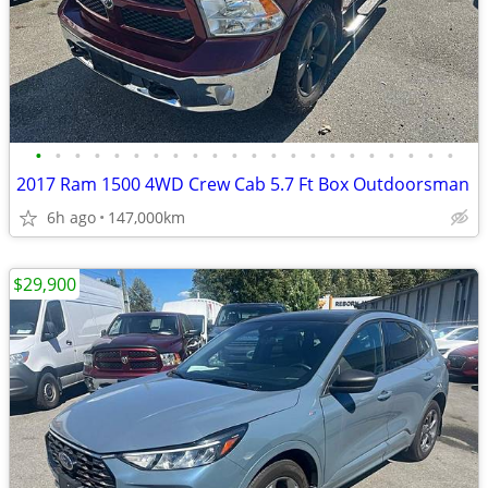
•
•
•
•
•
•
•
•
•
•
•
•
•
•
•
•
•
•
•
•
•
•
2017 Ram 1500 4WD Crew Cab 5.7 Ft Box Outdoorsman
6h ago
147,000km
$29,900