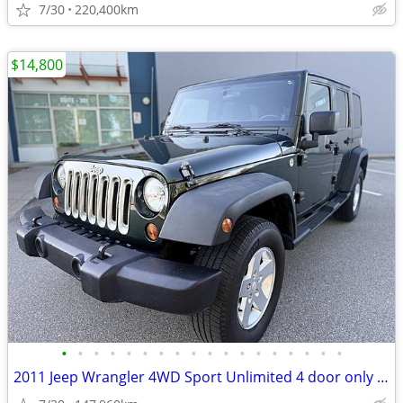
7/30
220,400km
$14,800
•
•
•
•
•
•
•
•
•
•
•
•
•
•
•
•
•
•
2011 Jeep Wrangler 4WD Sport Unlimited 4 door only 147k BC car perfect