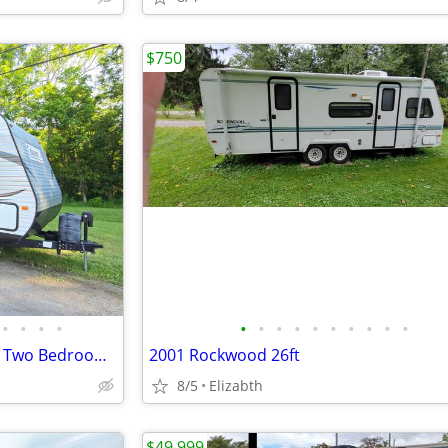
$750
•
•
•
•
•
•
•
•
•
•
•
•
•
•
2015 Coleman Lantern 295QBS Two Bedroom Bunkhouse Camper
2001 Rockwood 26ft
8/5
Elizabth
$49,999