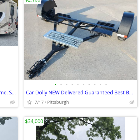
•
•
•
•
•
•
•
•
•
•
2020 Thor Chateau 27’ Class C Motorhome. Sale By Owner. 4,500 miles!
Car Dolly NEW Delivered Guaranteed Best Built for the Money in U.S.!
7/17
Pittsburgh
$34,000