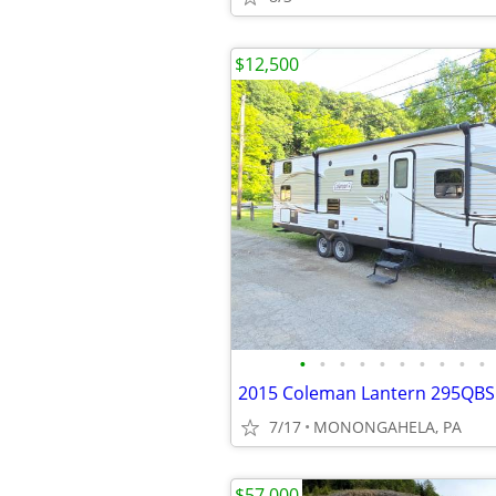
$12,500
•
•
•
•
•
•
•
•
•
•
7/17
MONONGAHELA, PA
$57,000