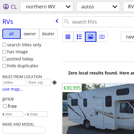
CL
northern WV
autos
RV
RVs
all
owner
dealer
new
search titles only
has image
posted today
hide duplicates
Zero local results found. Here 
MILES FROM LOCATION

$30,995
use map...
price
free
$
– $
MAKE AND MODEL