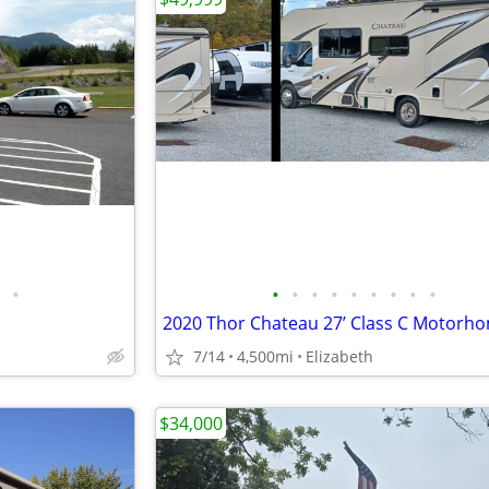
•
•
•
•
•
•
•
•
•
•
7/14
4,500mi
Elizabeth
$34,000