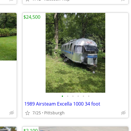
$24,500
•
•
•
•
•
•
1989 Airsteam Excella 1000 34 foot
7/25
Pittsburgh
$2,100