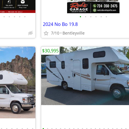
•
•
•
•
•
•
•
•
•
•
•
2024 No Bo 19.8
7/10
Bentleyville
$30,995
•
•
•
•
•
•
•
•
•
•
•
•
•
•
•
•
•
•
•
•
•
•
•
•
•
•
•