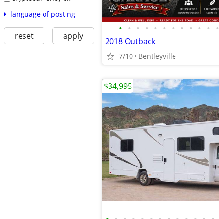
language of posting
•
•
•
•
•
•
•
•
•
•
•
•
reset
apply
2018 Outback
7/10
Bentleyville
$34,995
•
•
•
•
•
•
•
•
•
•
•
•
•