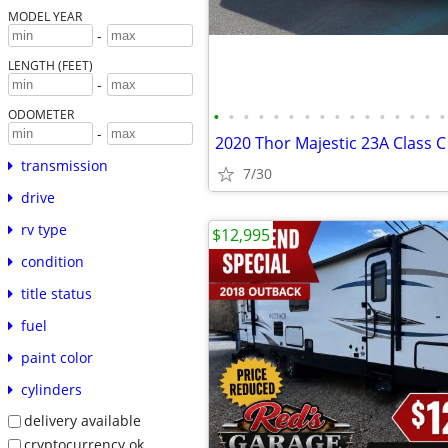
MODEL YEAR
-
LENGTH (FEET)
-
•
•
•
•
•
•
•
•
•
•
•
•
•
•
•
•
ODOMETER
-
2020 Thor Majestic 23A Class C
transmission
7/30
drive
rv type
$12,995
condition
title status
fuel
paint color
cylinders
delivery available
cryptocurrency ok