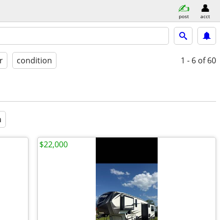
post
acct
r
condition
1 - 6
of 60
a
$22,000