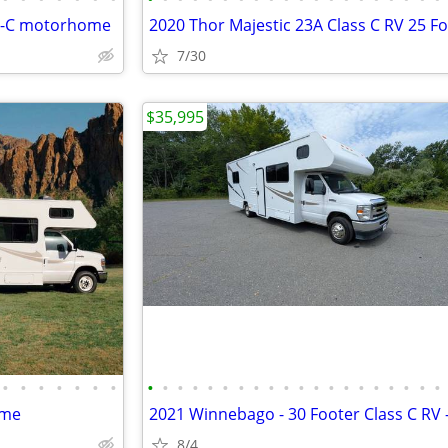
ss-C motorhome
2020 Thor Majestic 23A Class C RV 25 F
7/30
$35,995
•
•
•
•
•
•
•
•
•
•
•
•
•
•
•
•
•
•
•
•
•
•
•
•
•
•
•
ome
8/4