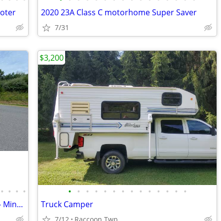
ooter
2020 23A Class C motorhome Super Saver
7/31
$3,200
•
•
•
•
•
•
•
•
•
•
•
•
•
•
•
•
•
•
2021 Winnebago - 30 Footer Class C RV - Minnie Winnie
Truck Camper
7/12
Raccoon Twp