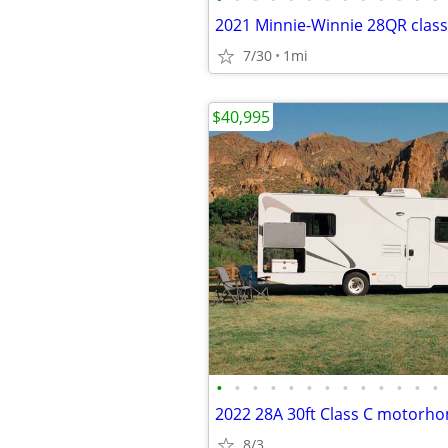
2021 Minnie-Winnie 28QR cla
7/30
1mi
$40,995
•
•
•
•
•
•
•
•
•
•
•
•
•
2022 28A 30ft Class C motorh
8/3