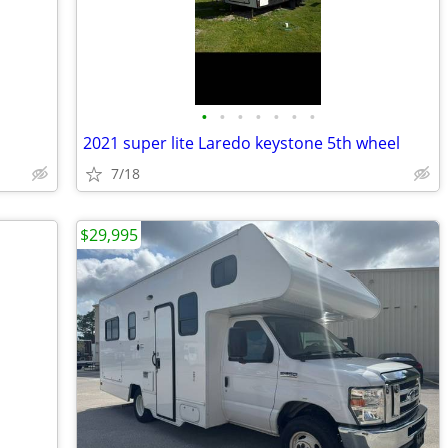
•
•
•
•
•
•
•
2021 super lite Laredo keystone 5th wheel
7/18
$29,995