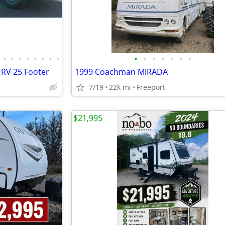
•
•
•
•
•
•
•
•
•
•
•
•
•
•
•
 RV 25 Footer
1999 Coachman MIRADA
7/19
22k mi
Freeport
$21,995