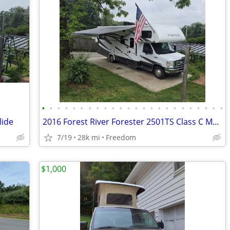
•
•
•
•
•
•
•
•
•
•
•
•
•
•
•
•
•
•
•
•
•
•
•
•
lide
2016 Forest River Forester 2501TS Class C Motorhome – 3 Slideouts
7/19
28k mi
Freedom
$1,000