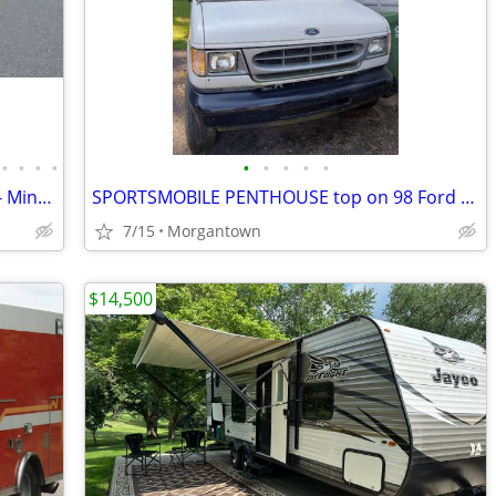
•
•
•
•
•
•
•
•
•
2021 Winnebago - 30 Footer Class C RV - Minnie Winnie
SPORTSMOBILE PENTHOUSE top on 98 Ford E-250 - $1000 (Morgantown)
7/15
Morgantown
$14,500