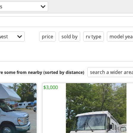
s
est
price
sold by
rv type
model yea
search a wider are
are some from nearby (sorted by distance)
$3,000