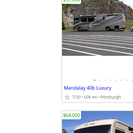
•
•
•
•
•
•
•
•
Mandalay 40b Luxury
7/20
60k mi
Pittsburgh
$64,000