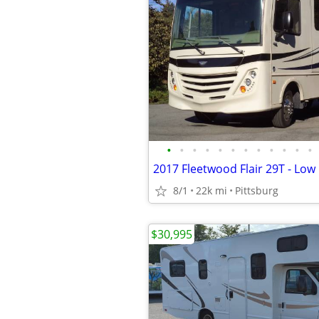
•
•
•
•
•
•
•
•
•
•
•
•
2017 Fleetwood Flair 29T - Low
8/1
22k mi
Pittsburg
$30,995