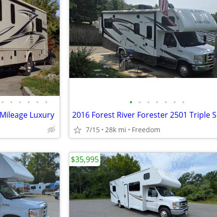
•
•
•
•
•
•
•
•
•
•
•
•
•
 Mileage Luxury
2016 Forest River Forester 2501 Triple S
7/15
28k mi
Freedom
$35,995