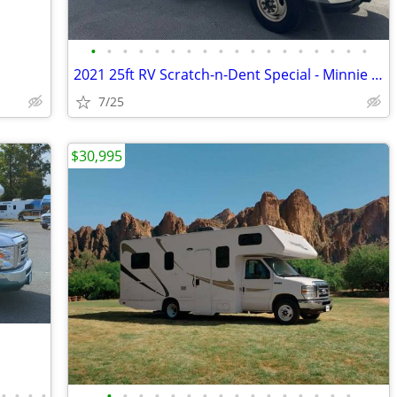
•
•
•
•
•
•
•
•
•
•
•
•
•
•
•
•
•
•
2021 25ft RV Scratch-n-Dent Special - Minnie Winnie
7/25
$30,995
•
•
•
•
•
•
•
•
•
•
•
•
•
•
•
•
•
•
•
•