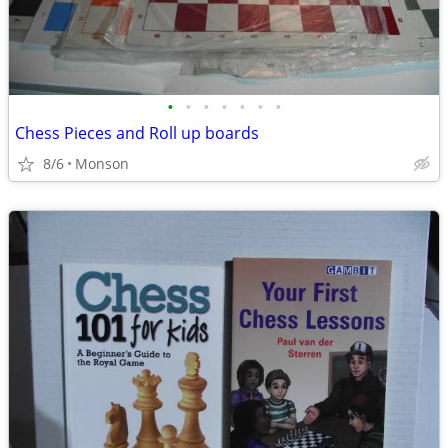
•
•
•
•
•
•
•
Chess Pieces and Roll up boards
8/6
Monson