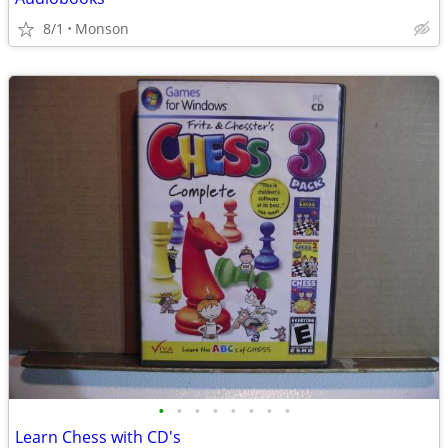
8/1
Monson
•
•
•
•
•
•
•
•
Learn Chess with CD's