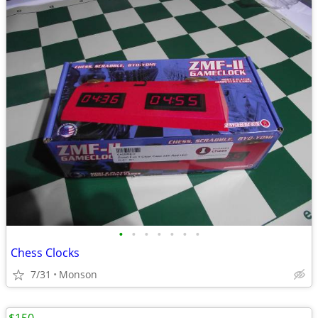
•
•
•
•
•
•
•
Chess Clocks
7/31
Monson