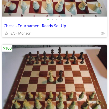
•
•
•
•
Chess - Tournament Ready Set Up
8/5
Monson
$160