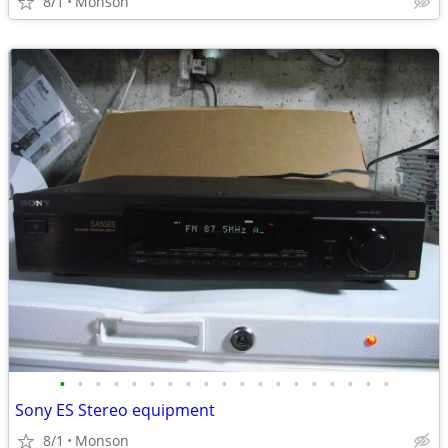
8/1
Monson
•
•
•
•
•
•
•
•
•
•
•
•
•
•
•
•
•
•
•
Sony ES Stereo equipment
8/1
Monson