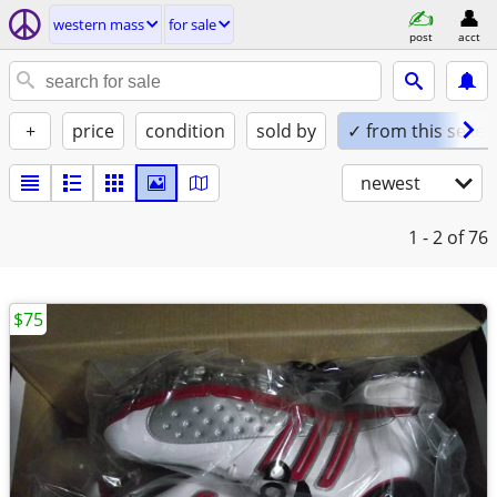
western mass
for sale
post
acct
+
price
condition
sold by
✓ from this seller
newest
1 - 2
of 76
$75