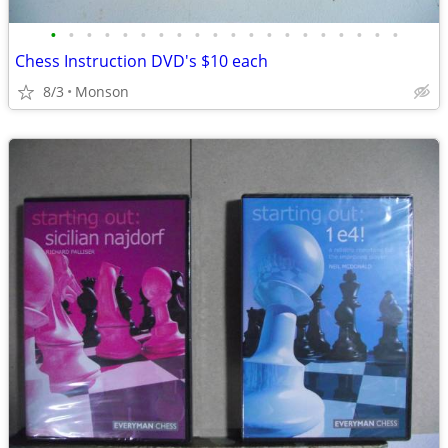
•
•
•
•
•
•
•
•
•
•
•
•
•
•
•
•
•
•
•
•
Chess Instruction DVD's $10 each
8/3
Monson