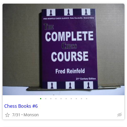
•
•
•
•
•
•
•
•
•
•
Chess Books #6
7/31
Monson