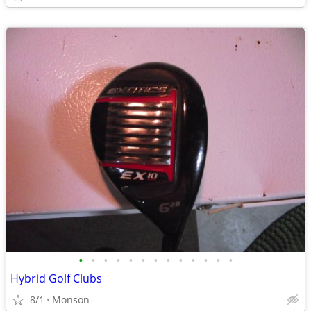
•
•
•
•
•
•
•
•
•
•
•
•
•
Hybrid Golf Clubs
8/1
Monson