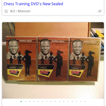
Chess Training DVD's New Sealed
8/2
Monson
•
•
•
•
•
•
•
•
•
•
•
•
•
•
•
•