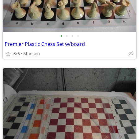
•
•
•
•
Premier Plastic Chess Set w/board
8/6
Monson