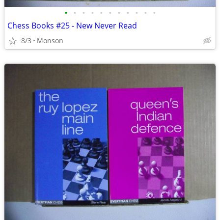
•
•
•
•
•
•
•
•
•
•
•
Chess Books #25 - New Never Read
8/3
Monson