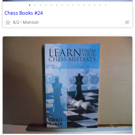
•
•
•
•
•
•
•
•
•
•
•
•
•
•
•
Chess Books #24
8/2
Monson