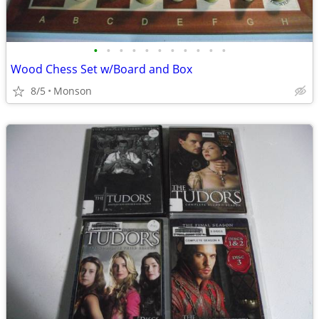
•
•
•
•
•
•
•
•
•
•
•
Wood Chess Set w/Board and Box
8/5
Monson