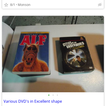
8/1
Monson
•
•
•
Various DVD's in Excellent shape