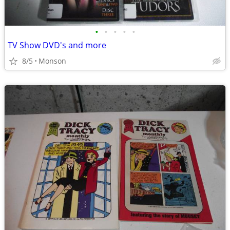
•
•
•
•
•
TV Show DVD's and more
8/5
Monson