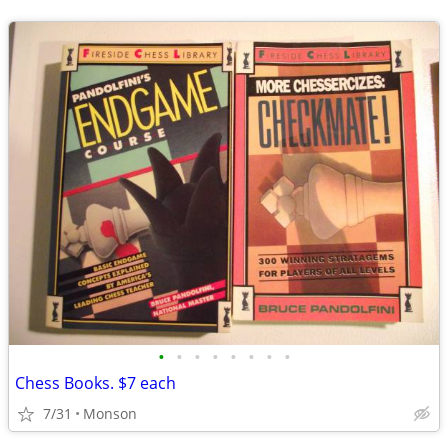
•
•
•
•
•
•
•
•
Chess Books. $7 each
7/31
Monson