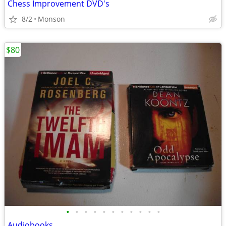
Chess Improvement DVD's
8/2
Monson
$80
•
•
•
•
•
•
•
•
•
•
•
Audiobooks