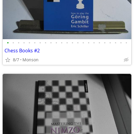
•
•
•
•
•
•
•
•
•
•
•
•
•
•
•
•
•
•
•
•
•
•
•
Chess Books #2
8/7
Monson