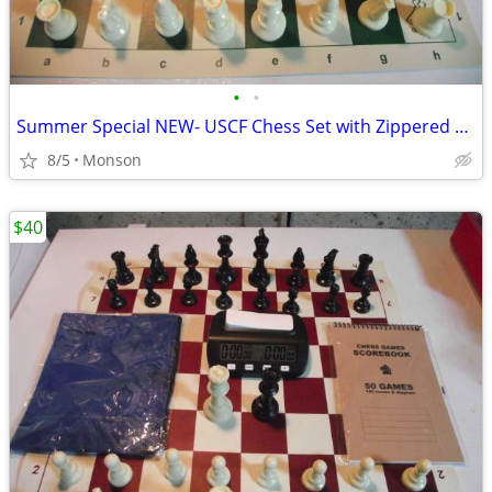
•
•
Summer Special NEW- USCF Chess Set with Zippered Pouch
8/5
Monson
$40