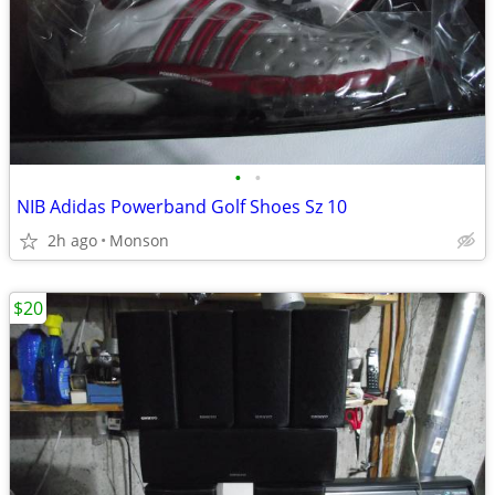
•
•
NIB Adidas Powerband Golf Shoes Sz 10
2h ago
Monson
$20