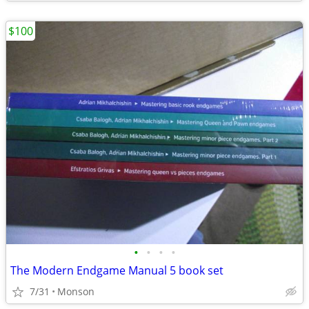
$100
•
•
•
•
The Modern Endgame Manual 5 book set
7/31
Monson