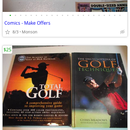
•
•
•
•
•
•
•
•
•
•
•
•
•
•
•
•
•
•
•
•
•
•
Comics - Make Offers
8/3
Monson
$25