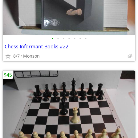
•
•
•
•
•
•
•
Chess Informant Books #22
8/7
Monson
$45