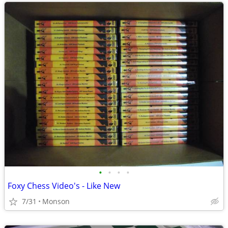
•
•
•
•
Foxy Chess Video's - Like New
7/31
Monson