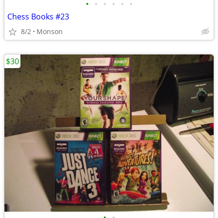
•
•
•
•
•
•
Chess Books #23
8/2
Monson
$30
•
•