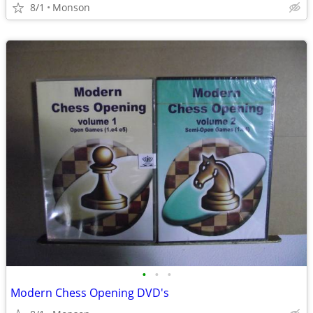
8/1
Monson
•
•
•
Modern Chess Opening DVD's