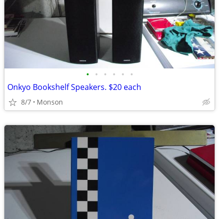
•
•
•
•
•
•
Onkyo Bookshelf Speakers. $20 each
8/7
Monson