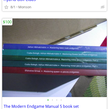
8/1
Monson
$100
•
•
•
•
The Modern Endgame Manual 5 book set