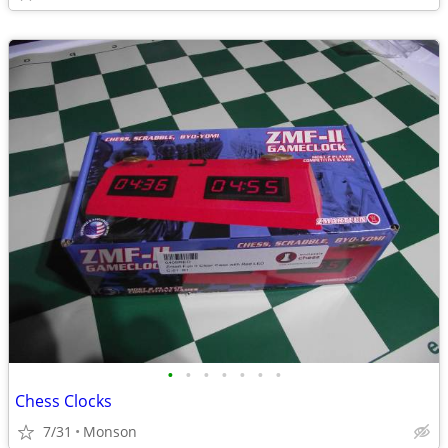
•
•
•
•
•
•
•
Chess Clocks
7/31
Monson