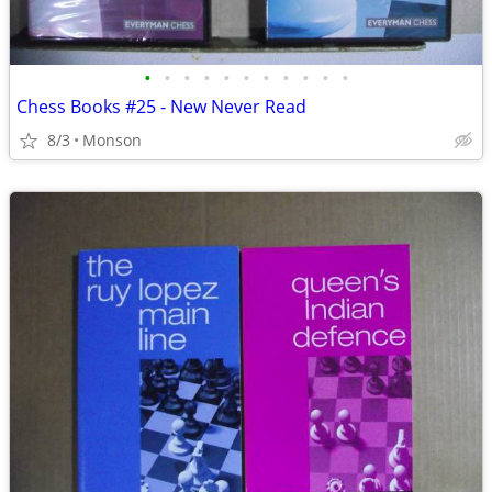
•
•
•
•
•
•
•
•
•
•
•
Chess Books #25 - New Never Read
8/3
Monson