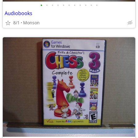
•
•
•
•
•
•
•
•
•
•
•
Audiobooks
8/1
Monson