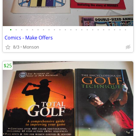
•
•
•
•
•
•
•
•
•
•
•
•
•
•
•
•
•
•
•
•
•
•
Comics - Make Offers
8/3
Monson
$25