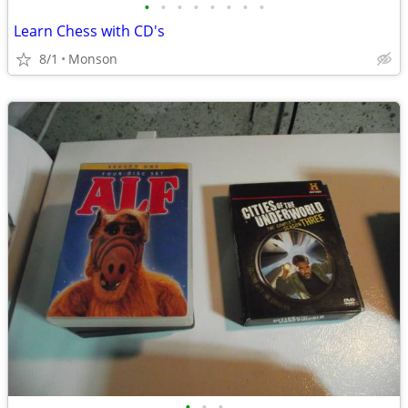
•
•
•
•
•
•
•
•
Learn Chess with CD's
8/1
Monson
•
•
•