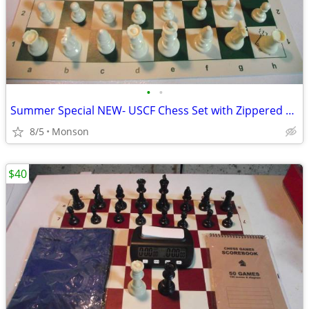
•
•
Summer Special NEW- USCF Chess Set with Zippered Pouch
8/5
Monson
$40