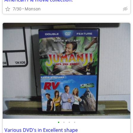
7/30
Monson
•
•
•
•
Various DVD's in Excellent shape