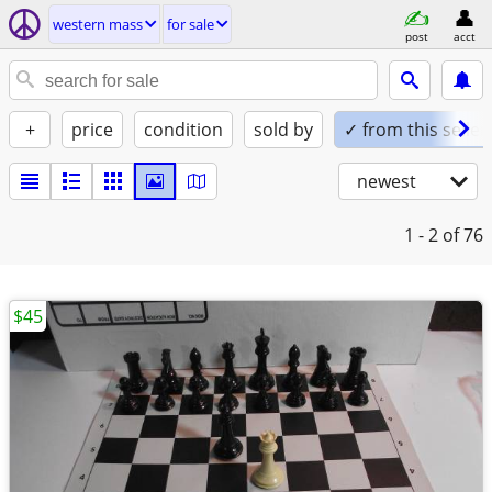
western mass
for sale
post
acct
+
price
condition
sold by
✓ from this seller
newest
1 - 2
of 76
$45