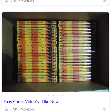
7/31
Monson
•
•
•
•
Foxy Chess Video's - Like New
7/31
Monson