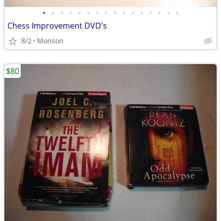
•
•
•
•
•
•
•
•
•
•
•
•
•
•
•
•
Chess Improvement DVD's
8/2
Monson
$80