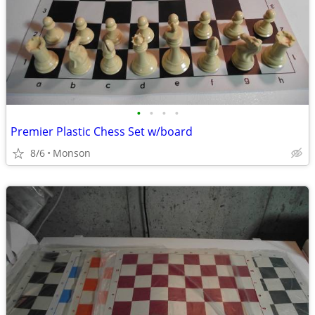
•
•
•
•
Premier Plastic Chess Set w/board
8/6
Monson