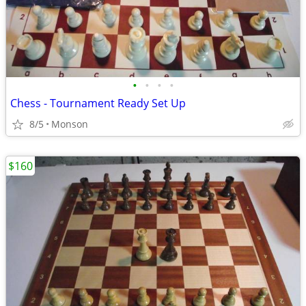
•
•
•
•
Chess - Tournament Ready Set Up
8/5
Monson
$160