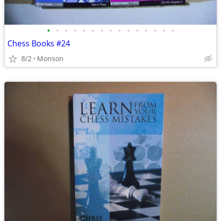
•
•
•
•
•
•
•
•
•
•
•
•
•
•
•
Chess Books #24
8/2
Monson