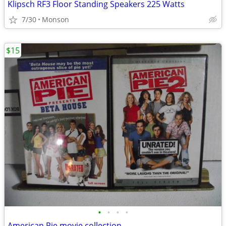
Klipsch RF3 Floor Standing Speakers 225 Watts
7/30
Monson
$15
•
•
•
•
American Pie movie collection.