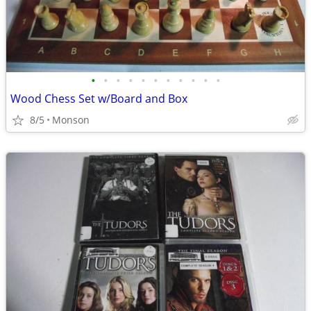
•
•
•
•
•
•
•
•
•
•
•
Wood Chess Set w/Board and Box
8/5
Monson