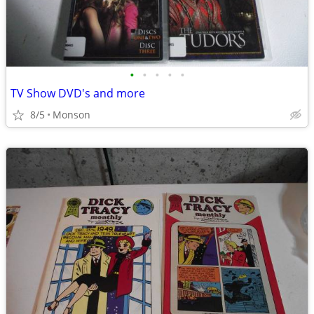
•
•
•
•
•
TV Show DVD's and more
8/5
Monson