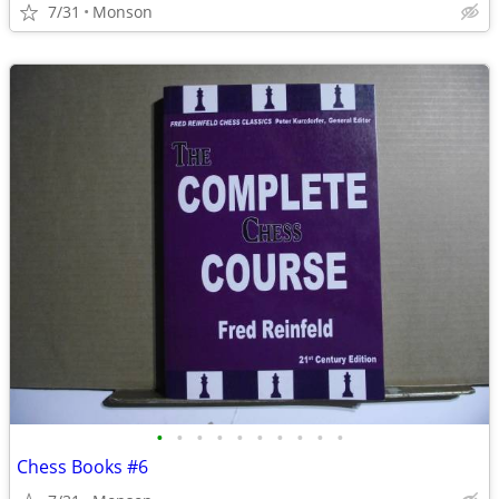
7/31
Monson
•
•
•
•
•
•
•
•
•
•
Chess Books #6