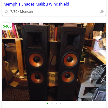
Memphis Shades Malibu Windshield
7/30
Monson
$400
•
•
•
•