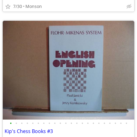
7/30
Monson
•
•
•
•
•
•
•
•
•
•
•
•
•
•
•
•
•
•
•
•
•
•
Kip's Chess Books #3