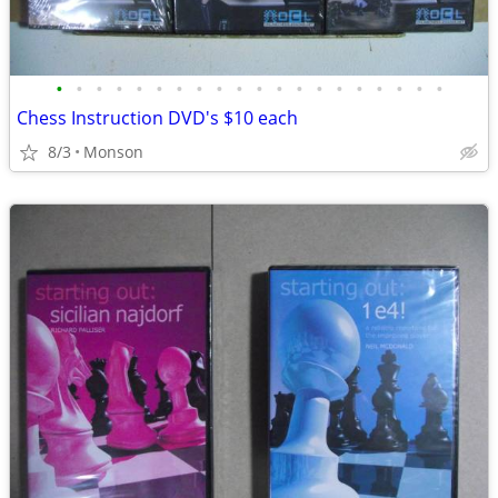
•
•
•
•
•
•
•
•
•
•
•
•
•
•
•
•
•
•
•
•
Chess Instruction DVD's $10 each
8/3
Monson