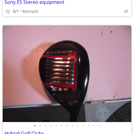
Sony ES Stereo equipment
8/1
Monson
•
•
•
•
•
•
•
•
•
•
•
•
•
Hybrid Golf Clubs