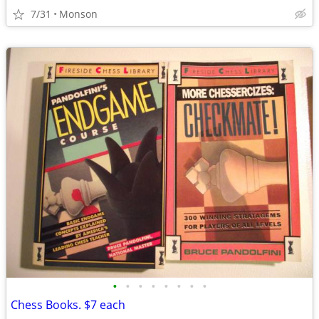
7/31
Monson
•
•
•
•
•
•
•
•
Chess Books. $7 each