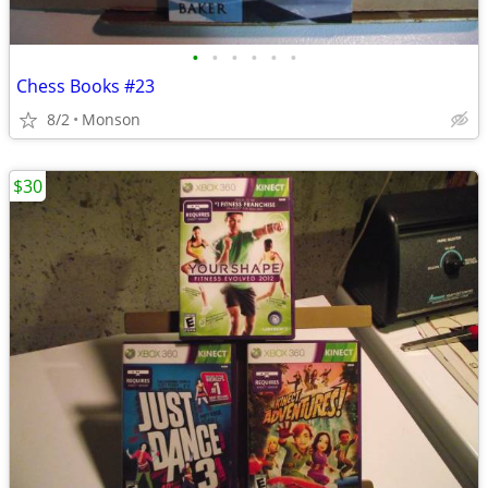
•
•
•
•
•
•
Chess Books #23
8/2
Monson
$30