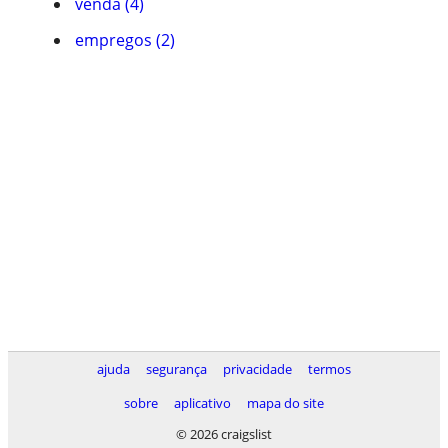
venda (4)
empregos (2)
ajuda
segurança
privacidade
termos
sobre
aplicativo
mapa do site
© 2026 craigslist