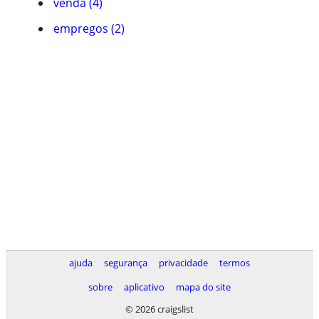
venda (4)
empregos (2)
ajuda
segurança
privacidade
termos
sobre
aplicativo
mapa do site
© 2026 craigslist