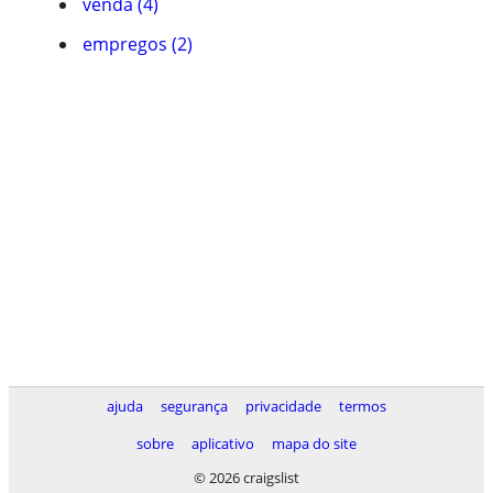
venda (4)
empregos (2)
ajuda
segurança
privacidade
termos
sobre
aplicativo
mapa do site
© 2026 craigslist