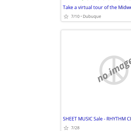
7/10
Dubuque
no imag
7/28