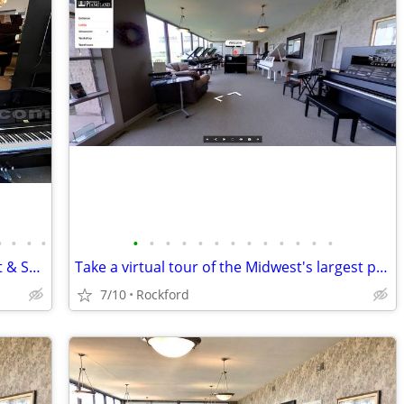
•
•
•
•
•
•
•
•
•
•
•
•
•
•
•
•
•
Midwest's largest piano store - open Sat & Sun!
Take a virtual tour of the Midwest's largest piano store!
7/10
Rockford