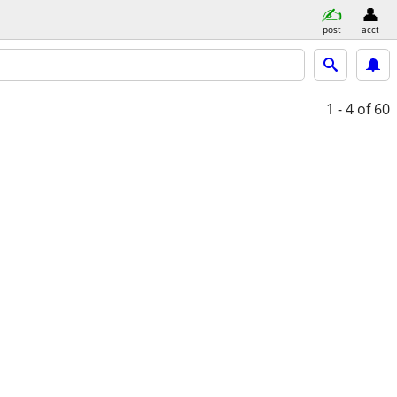
post
acct
1 - 4
of 60