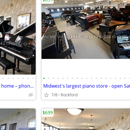
•
•
•
•
•
•
•
•
•
•
•
•
•
•
•
•
•
•
•
•
•
•
•
•
•
New & used pianos! Shop from home – phone & virtual demos available
7/8
Rockford
$699