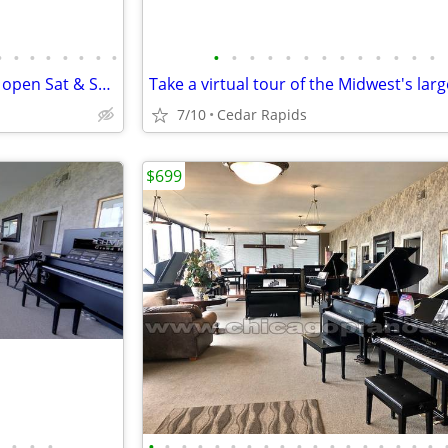
•
•
•
•
•
•
•
•
•
•
•
•
•
•
•
•
•
•
•
•
•
Midwest's largest piano store - open Sat & Sun!
7/10
Cedar Rapids
$699
•
•
•
•
•
•
•
•
•
•
•
•
•
•
•
•
•
•
•
•
•