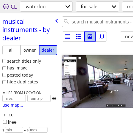
CL
waterloo
for sale
mu
musical
instruments - by
new
dealer
all
owner
dealer
search titles only
has image
posted today
hide duplicates
MILES FROM LOCATION

use map...
price
free
$
– $