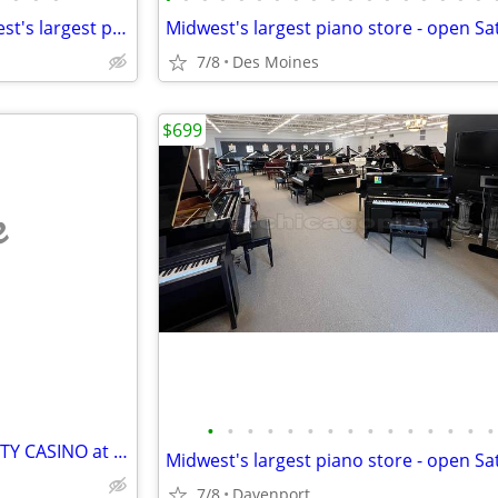
Take a virtual tour of the Midwest's largest piano store!
7/8
Des Moines
$699
e
•
•
•
•
•
•
•
•
•
•
•
•
•
•
•
SHEET MUSIC Sale - RHYTHM CITY CASINO at 7077 Elmore Avenue, Davenport
7/8
Davenport