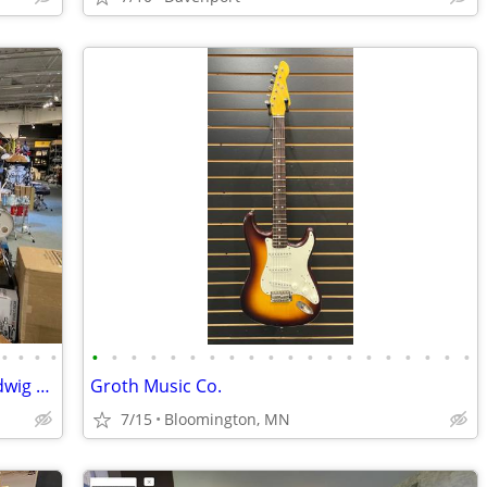
•
•
•
•
•
•
•
•
•
•
•
•
•
•
•
•
•
•
•
•
•
•
•
•
Gretsch Yamaha Tama Pearl Roland Ludwig Premier Zildjian Paiste Sabia
Groth Music Co.
7/15
Bloomington, MN