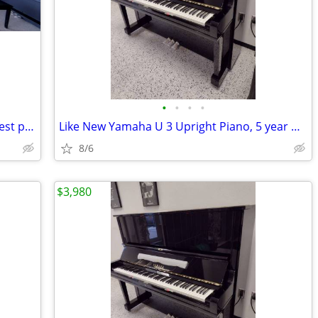
•
•
•
•
Take a virtual tour of the Midwest's largest piano store!
Like New Yamaha U 3 Upright Piano, 5 year Warranty
8/6
$3,980