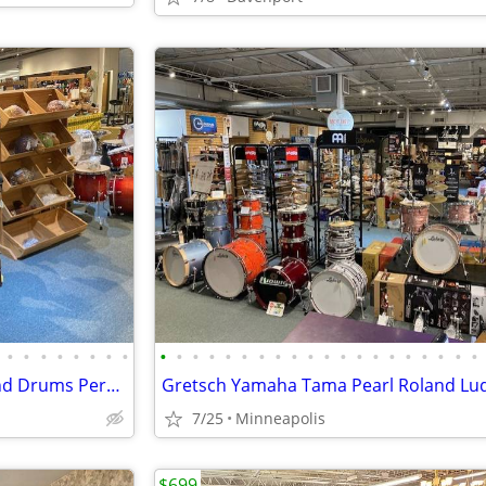
•
•
•
•
•
•
•
•
•
•
•
•
•
•
•
•
•
•
•
•
•
•
•
•
•
•
•
•
Djembes Cajons Bodhrans Hand Drums Percussion
7/25
Minneapolis
$699