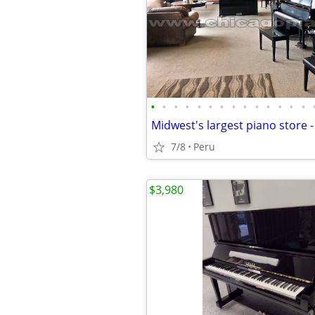
•
•
•
•
•
•
•
•
•
•
•
•
•
•
7/8
Peru
$3,980