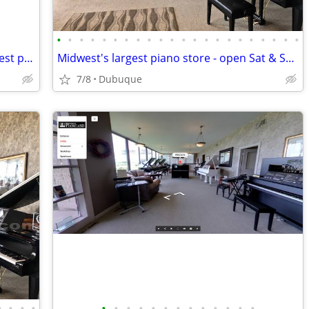
•
•
•
•
•
•
•
•
•
•
•
•
•
•
•
•
•
•
•
•
•
•
Take a virtual tour of the Midwest's largest piano store!
Midwest's largest piano store - open Sat & Sun!
7/8
Dubuque
•
•
•
•
•
•
•
•
•
•
•
•
•
•
•
•
•