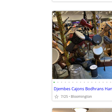
•
•
•
•
•
•
•
•
•
•
•
•
•
•
•
•
7/25
Bloomington