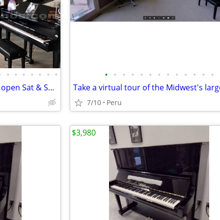
•
•
•
•
•
•
•
•
•
•
•
•
•
•
•
•
•
•
•
•
•
Midwest's largest piano store - open Sat & Sun!
7/10
Peru
$3,980