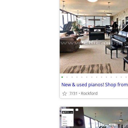
•
•
•
•
•
•
•
•
•
•
•
•
•
•
7/31
Rockford