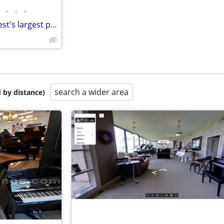
•
•
•
Take a virtual tour of the Midwest's largest piano store!
search a wider area
 by distance)