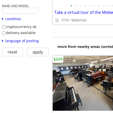
•
•
•
•
•
•
•
•
•
•
MAKE AND MODEL
condition
7/10
Waterloo
cryptocurrency ok
delivery available
language of posting
more from nearby areas (sorted
reset
apply
$699