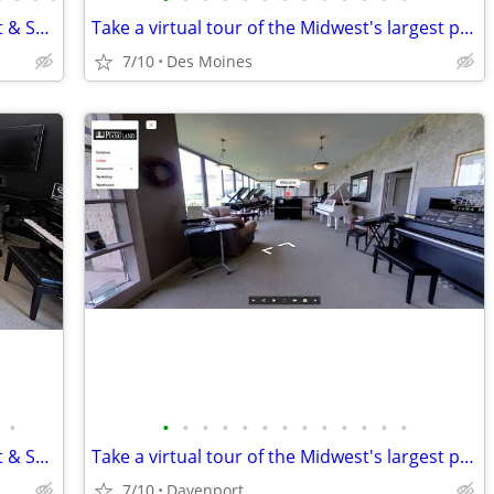
Midwest's largest piano store - open Sat & Sun!
Take a virtual tour of the Midwest's largest piano store!
7/10
Des Moines
•
•
•
•
•
•
•
•
•
•
•
•
•
•
Midwest's largest piano store - open Sat & Sun!
Take a virtual tour of the Midwest's largest piano store!
7/10
Davenport