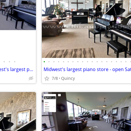
•
•
•
•
•
•
•
•
•
•
•
•
•
•
•
•
•
•
•
•
•
Take a virtual tour of the Midwest's largest piano store!
7/8
Quincy