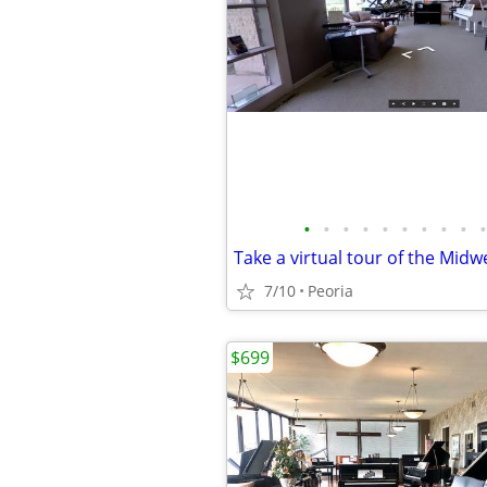
•
•
•
•
•
•
•
•
•
•
7/10
Peoria
$699